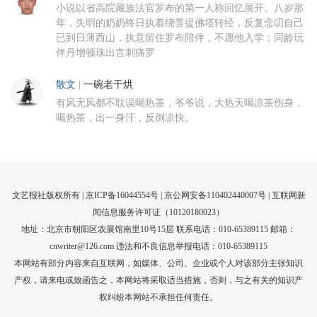
小说以省高院藏族法官罗布的第一人称回忆展开。八岁那
年，失明的奶奶终日执着绕菩提佛塔转经，反复念叨自己
已到日薄西山，执意留住罗布陪伴，不愿他入学；同龄玩
伴丹增顿珠出言刺痛罗
散文
|
一碗老干烘
有风无风都不耽误喝热茶，爷爷说，大热天喝凉茶伤身，
喝热茶，出一身汗，反倒凉快。
文艺报社版权所有 |
京ICP备16044554号
| 京公网安备110402440007号 |
互联网新
闻信息服务许可证（10120180023）
地址：北京市朝阳区农展馆南里10号15层 联系电话：010-65389115 邮箱：
cnwriter@126.com 违法和不良信息举报电话：010-65389115
本网站有部分内容来自互联网，如媒体、公司、企业或个人对该部分主张知识
产权，请来电或致函告之，本网站将采取适当措施，否则，与之有关的知识产
权纠纷本网站不承担任何责任。