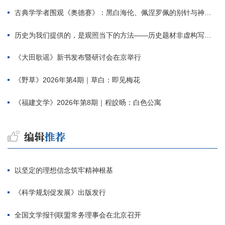
古典学学者围观《奥德赛》：黑白海伦、佩涅罗佩的别针与神秘入侵者
历史为我们提供的，是观照当下的方法——历史题材非虚构写作多人谈
《大田歌谣》新书发布暨研讨会在京举行
《野草》2026年第4期｜草白：即见梅花
《福建文学》2026年第8期｜程皎旸：白色公寓
以坚定的理想信念筑牢精神根基
《科学规划促发展》出版发行
全国文学报刊联盟常务理事会在北京召开