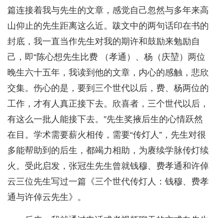
篇连接着我与先生的文章，感觉自己忽然与多年来高
山仰止的先生距离这么近。跋文中的两句话印在书的
封底，我一直当作先生对我的期许和鼓励来勉励自
己，即“陈心想先生比费 （孝通）、杨（庆堃）两位
晚生六十五年，我读到他的文章，内心的感触，悲欣
交集。伤心的是，要到三个世代以后，费、杨两位的
工作，才有人真正接下去。欣喜者，三个世代以后，
有这么一批人能接下去。”先生奖掖后生的心情跃然
在目。学术需要薪火相传，需要“传灯人”，先生对很
多能帮助到的后生，都竭力相助，为赓续学脉传灯续
火。受此启发，张冠生先生曾就钱穆、费孝通和许倬
云三位先生写过一篇《三个世代传灯人：钱穆、费孝
通与许倬云先生》。