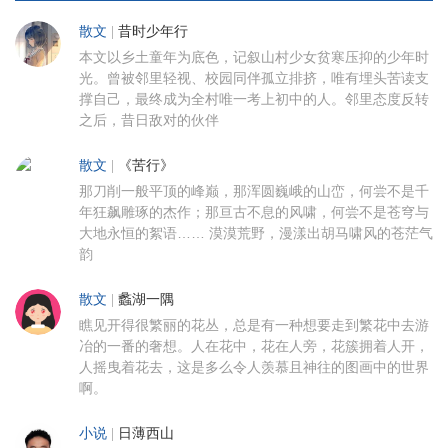
散文
|
昔时少年行
本文以乡土童年为底色，记叙山村少女贫寒压抑的少年时
光。曾被邻里轻视、校园同伴孤立排挤，唯有埋头苦读支
撑自己，最终成为全村唯一考上初中的人。邻里态度反转
之后，昔日敌对的伙伴
散文
|
《苦行》
那刀削一般平顶的峰巅，那浑圆巍峨的山峦，何尝不是千
年狂飙雕琢的杰作；那亘古不息的风啸，何尝不是苍穹与
大地永恒的絮语…… 漠漠荒野，漫漾出胡马啸风的苍茫气
韵
散文
|
蠡湖一隅
瞧见开得很繁丽的花丛，总是有一种想要走到繁花中去游
冶的一番的奢想。人在花中，花在人旁，花簇拥着人开，
人摇曳着花去，这是多么令人羡慕且神往的图画中的世界
啊。
小说
|
日薄西山