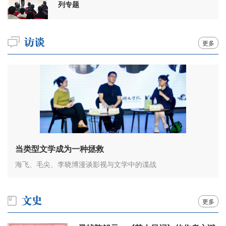
列专题
更多
当类型文学成为一种拯救
海飞、毛尖、李晓博漫谈影视与文学中的谍战
更多