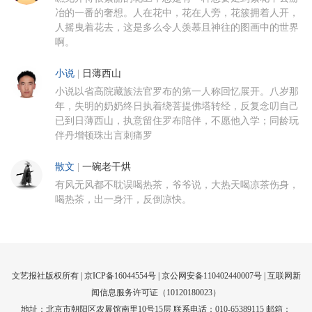
冶的一番的奢想。人在花中，花在人旁，花簇拥着人开，
人摇曳着花去，这是多么令人羡慕且神往的图画中的世界
啊。
小说
|
日薄西山
小说以省高院藏族法官罗布的第一人称回忆展开。八岁那
年，失明的奶奶终日执着绕菩提佛塔转经，反复念叨自己
已到日薄西山，执意留住罗布陪伴，不愿他入学；同龄玩
伴丹增顿珠出言刺痛罗
散文
|
一碗老干烘
有风无风都不耽误喝热茶，爷爷说，大热天喝凉茶伤身，
喝热茶，出一身汗，反倒凉快。
文艺报社版权所有 |
京ICP备16044554号
| 京公网安备110402440007号 |
互联网新
闻信息服务许可证（10120180023）
地址：北京市朝阳区农展馆南里10号15层 联系电话：010-65389115 邮箱：