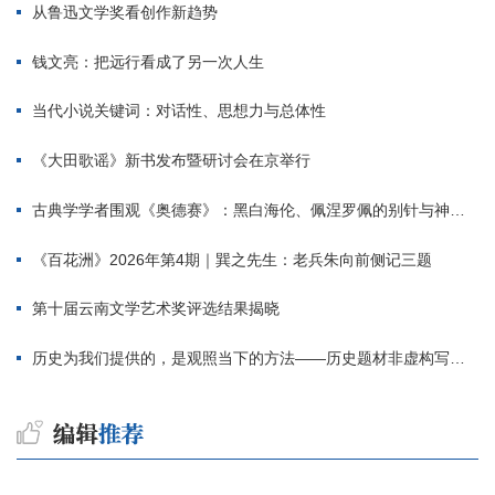
从鲁迅文学奖看创作新趋势
钱文亮：把远行看成了另一次人生
当代小说关键词：对话性、思想力与总体性
《大田歌谣》新书发布暨研讨会在京举行
古典学学者围观《奥德赛》：黑白海伦、佩涅罗佩的别针与神秘入侵者
《百花洲》2026年第4期｜巽之先生：老兵朱向前侧记三题
第十届云南文学艺术奖评选结果揭晓
历史为我们提供的，是观照当下的方法——历史题材非虚构写作多人谈