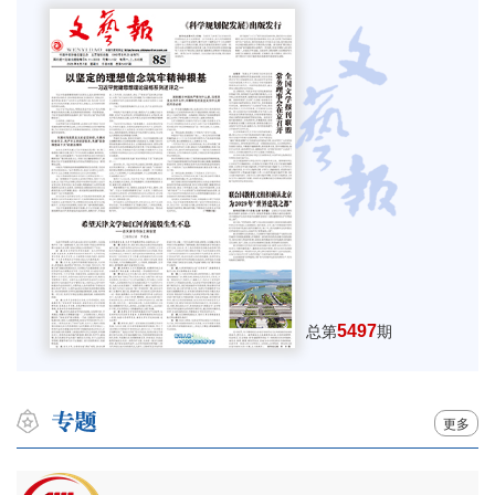
5497
总第
期
更多