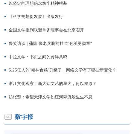
以坚定的理想信念筑牢精神根基
《科学规划促发展》出版发行
全国文学报刊联盟常务理事会在北京召开
鲁奖访谈 | 蒲隆:像老兵胸前挂"红色英勇勋章"
中拉文学：书页之间的跨洋共鸣
5.25亿人的“精神食粮”升级了，网络文学有了哪些新变化？
浙江文化观察：新大众文艺的星火，何以燎原？
访张楚：希望天津文学如江河奔流般生生不息