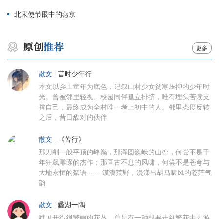
北宋使节眼中的燕京
更多
散文
|
昔时少年行
本文以乡土童年为底色，记叙山村少女贫寒压抑的少年时
光。曾被邻里轻视、校园同伴孤立排挤，唯有埋头苦读支
撑自己，最终成为全村唯一考上初中的人。邻里态度反转
之后，昔日敌对的伙伴
散文
|
《苦行》
那刀削一般平顶的峰巅，那浑圆巍峨的山峦，何尝不是千
年狂飙雕琢的杰作；那亘古不息的风啸，何尝不是苍穹与
大地永恒的絮语…… 漠漠荒野，漫漾出胡马啸风的苍茫气
韵
散文
|
蠡湖一隅
瞧见开得很繁丽的花丛，总是有一种想要走到繁花中去游