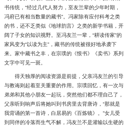
书传统，“经过几代人努力，至友兰辈的少年时期，
冯府已有相当数量的藏书”。冯家除有应付科考之类
的书，还不乏类似《地球韵言》之类的新学书籍，开
阔了子女的知识视野。至冯友兰一辈，“耕读传家”的
家风变为“以读为主”，藏书的传统被很好地承袭下
来。家中藏书之丰，在宗璞的《恨书》《卖书》系列
文字中可见一斑。
得天独厚的阅读资源是前提，父亲冯友兰的引导
与教诲则起着至关重要的作用。宗璞回忆，有一次与
弟弟和其他小朋友一起玩，突然他们都不理自己了，
父亲听到响声后将她叫到书房里去背唐诗，“那就是
我背诵的第一首诗，白居易的《百炼镜》。”女儿受
到同伴的冷落而生气不解，冯友兰不是灌输以生硬的