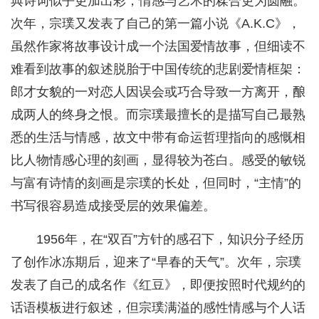
典诗词似乎更加出彩，情感与艺术的糅合更为圆融。
次年，宗璞又发表了自己的第一篇小说《A.K.C》，
虽然作家将故事设计成一个法国爱情故事，但细读不
难看到故事的叙述脱胎于中国传统的悲剧爱情框架：
郎才女貌的一对恋人因误会或巧合导致一方离开，酿
成两人的终身之恨。而宗璞最擅长的是描写自己最熟
悉的生活与情感，故文中带有命运哲理指向的感慨相
比人物情感心理的刻画，显得较为苍白。感受的敏锐
与富有诗情的刻画是宗璞的长处，但同时，“主情”的
书写很容易造成接受层的效果偏差。
1956年，在“双百”方针的感召下，知识分子经历
了创作冰冻期后，迎来了“早春的天气”。次年，宗璞
发表了自己的成名作《红豆》，即便按照时代规约的
话语模板进行叙述，但宗璞满溢的感性情感与个人话