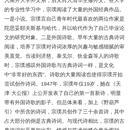
入南开大学外文系，后又转入清华主修外文。在大学
的专业性学习中，宗璞阅读了大量的外国经典作品。
一是小说。宗璞言自己青年时代最喜欢的两位作家是
陀思妥耶夫斯基与哈代，并以哈代作为了自己毕业论
文的研究对象。二是外国诗歌。早年大量的古典诗词
阅读，培养了宗璞对诗词浓厚的兴趣与敏感细腻的审
美直觉。当读到济慈、泰戈尔、狄金森等人的诗歌
时，宗璞感叹外国诗歌与古典诗词一样，是文化
中“非常好的东西”。诗歌的大量阅读也使得宗璞开始
尝试创作诗词。1947年，宗璞年仅19岁，她在《天
津·大公报》上公开发表了自己的第一首新诗，明显
带有外国诗歌的影子。但总体来看，加上《野葫芦
引》中所含的诗词，宗璞共创作了三十余首诗，其中
占大部分的倒是古典诗词。与现代诗相比，宗璞的古