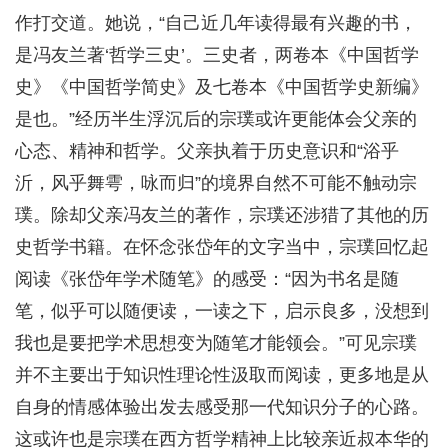
作打交道。她说，“自己近几年读得最有兴趣的书，
是冯友兰著‘哲学三史’。三史者，两卷本《中国哲学
史》《中国哲学简史》及七卷本《中国哲学史新编》
是也。”经历半生浮沉后的宗璞或许更能体会父亲的
心态、精神和哲学。父亲执着于历史意识和“浴乎
沂，风乎舞雩，咏而归”的境界自然不可能不触动宗
璞。除却父亲冯友兰的著作，宗璞还涉猎了其他的历
史哲学书籍。在怀念张岱年的文字当中，宗璞回忆起
阅读《张岱年学术随笔》的感受：“因为书名是随
笔，似乎可以随便读，一读之下，启示良多，没想到
我也是要把学术思想变为随笔才能领会。”可见宗璞
并不主要出于知识性理论性汲取而阅读，更多地是从
自身的情感体验出发去感受那一代知识分子的心路。
这或许也是宗璞在西方哲学精神上比较亲近叔本华的