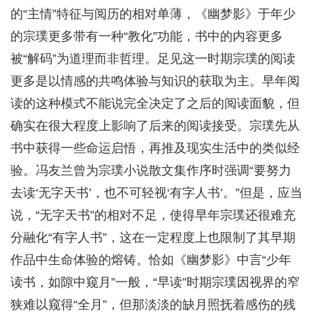
的“主情”特征与阅历的相对单薄，《幽梦影》于年少
的宗璞更多带有一种“教化”功能，书中的内容更多
被“解码”为道理而非哲理。足见这一时期宗璞的阅读
更多是以情感的共鸣体验与知识的获取为主。早年阅
读的这种模式不能说完全决定了之后的阅读面貌，但
确实在很大程度上影响了后来的阅读接受。宗璞先从
书中获得一些命运启悟，再推及现实生活中的类似经
验。冯友兰曾为宗璞小说散文集作序时强调“要努力
去读‘无字天书’，也不可轻视‘有字人书’。”但是，应当
说，“无字天书”的相对不足，使得早年宗璞还很难充
分融化“有字人书”，这在一定程度上也限制了其早期
作品中生命体验的熔铸。恰如《幽梦影》中言“少年
读书，如隙中窥月”一般，“早读”时期宗璞因视界的窄
狭难以窥得“全月”，但那淡淡的缺月照抚着感伤的残