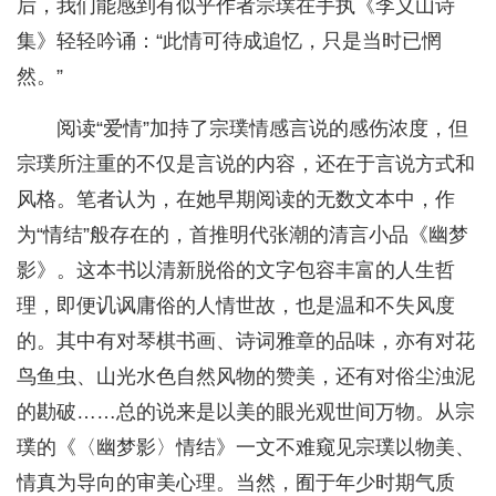
后，我们能感到有似乎作者宗璞在手执《李义山诗
集》轻轻吟诵：“此情可待成追忆，只是当时已惘
然。”
阅读“爱情”加持了宗璞情感言说的感伤浓度，但
宗璞所注重的不仅是言说的内容，还在于言说方式和
风格。笔者认为，在她早期阅读的无数文本中，作
为“情结”般存在的，首推明代张潮的清言小品《幽梦
影》。这本书以清新脱俗的文字包容丰富的人生哲
理，即便讥讽庸俗的人情世故，也是温和不失风度
的。其中有对琴棋书画、诗词雅章的品味，亦有对花
鸟鱼虫、山光水色自然风物的赞美，还有对俗尘浊泥
的勘破……总的说来是以美的眼光观世间万物。从宗
璞的《〈幽梦影〉情结》一文不难窥见宗璞以物美、
情真为导向的审美心理。当然，囿于年少时期气质