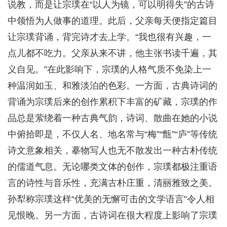
说教，而是让宗璞在“以人为镜，可以明得失”的古诗
中领悟为人做事的道理。此后，父亲每天便指定篇目
让宗璞背诵，背完诗才去上学。“我也很有兴趣，一
点儿都不吃力。父亲从来不讲，他主张书读千遍，其
义自见。”在此影响下，宗璞的人格气质不免染上一
种温润如玉、和雅淡泊的色彩。一方面，古典诗词的
背诵为宗璞后来的创作累积下丰富的矿藏，宗璞的作
品总是萦绕着一种古典气韵，诗词、散曲在她的小说
中俯拾即是，不仅人名、地名常与“梅”“甑”“庐”等传统
诗文意象相关，摹物写人也无不散发出一种古朴传统
的儒道气息。无论哪类文体的创作，宗璞都极注重语
言的诗性与音乐性，充满古朴庄重，清丽雅致之美。
孙犁称宗璞这样“优美的无懈可击的文学语言”令人相
见恨晚。另一方面，古诗词在很大程度上影响了宗璞