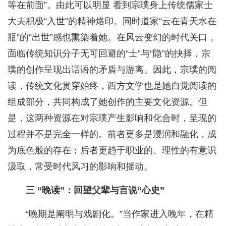
等在前面”。由此可以明显 看到宗璞身上传统儒家士
大夫积极“入世”的精神烙印。同时道家“云在青天水在
瓶”的“出世”感也熏染着她。在风云变幻的时代关口，
面临传统知识分子无可回避的“士”与“隐”的抉择，宗
璞的创作呈现出话语的矛盾与游离。因此，宗璞的阅
读，传统文化贯穿始终，西方文学也是她自觉阅读的
组成部分，共同构成了她创作的主要文化资源。但
是，这两种资源在对宗璞产生影响和化合时，呈现的
过程并不是完全一样的。前者更多是浸润和融化，成
为底色般的存在；后者更趋于职业的、理性的有意识
汲取，常受时代风习的影响和摇动。
三 “晚读”：回望父辈与言说“心史”
“晚期是阐明与戏剧化。”当作家进入晚年，在精