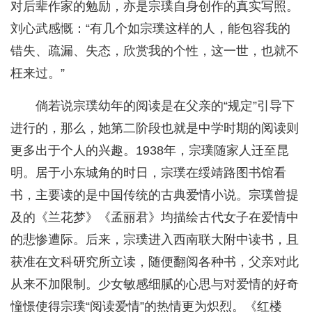
对后辈作家的勉励，亦是宗璞自身创作的真实写照。
刘心武感慨：“有几个如宗璞这样的人，能包容我的
错失、疏漏、失态，欣赏我的个性，这一世，也就不
枉来过。”
倘若说宗璞幼年的阅读是在父亲的“规定”引导下
进行的，那么，她第二阶段也就是中学时期的阅读则
更多出于个人的兴趣。1938年，宗璞随家人迁至昆
明。居于小东城角的时日，宗璞在绥靖路图书馆看
书，主要读的是中国传统的古典爱情小说。宗璞曾提
及的《兰花梦》《孟丽君》均描绘古代女子在爱情中
的悲惨遭际。后来，宗璞进入西南联大附中读书，且
获准在文科研究所立读，随便翻阅各种书，父亲对此
从来不加限制。少女敏感细腻的心思与对爱情的好奇
憧憬使得宗璞“阅读爱情”的热情更为炽烈。《红楼