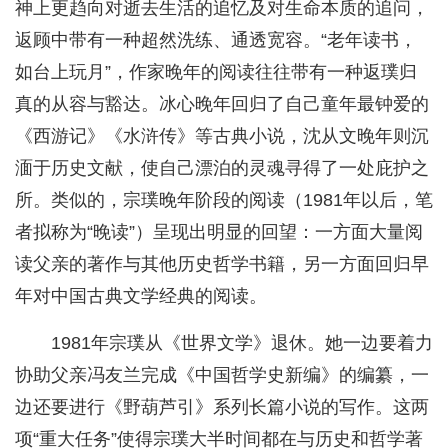
神上更趋向对逝去生活的追忆及对生命本质的追问，
返顾中带有一种超然洗练、通透宽容。“老年读书，
如台上玩月”，作家晚年的阅读往往带有一种返璞归
真的从容与豁达。冰心晚年回归了自己童年最钟爱的
《西游记》《水浒传》等古典小说，沈从文晚年则沉
湎于历史文献，使自己漂泊的灵魂寻得了一处庇护之
所。类似的，宗璞晚年阶段的阅读（1981年以后，笔
者拟称为“晚读”）呈现出明显的回望：一方面大量阅
读父亲的著作与其他历史哲学书籍，另一方面回归早
年对中国古典文学经典的阅读。
1981年宗璞从《世界文学》退休。她一边要着力
协助父亲冯友兰完成《中国哲学史新编》的编纂，一
边还要进行《野葫芦引》系列长篇小说的写作。这两
项“重大任务”使得宗璞大半时间都在与历史和哲学著