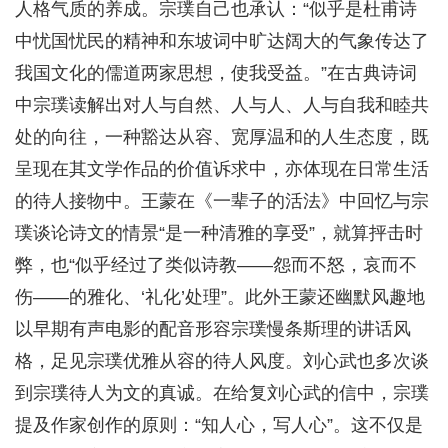
人格气质的养成。宗璞自己也承认：“似乎是杜甫诗
中忧国忧民的精神和东坡词中旷达阔大的气象传达了
我国文化的儒道两家思想，使我受益。”在古典诗词
中宗璞读解出对人与自然、人与人、人与自我和睦共
处的向往，一种豁达从容、宽厚温和的人生态度，既
呈现在其文学作品的价值诉求中，亦体现在日常生活
的待人接物中。王蒙在《一辈子的活法》中回忆与宗
璞谈论诗文的情景“是一种清雅的享受”，就算抨击时
弊，也“似乎经过了类似诗教——怨而不怒，哀而不
伤——的雅化、‘礼化’处理”。此外王蒙还幽默风趣地
以早期有声电影的配音形容宗璞慢条斯理的讲话风
格，足见宗璞优雅从容的待人风度。刘心武也多次谈
到宗璞待人为文的真诚。在给复刘心武的信中，宗璞
提及作家创作的原则：“知人心，写人心”。这不仅是