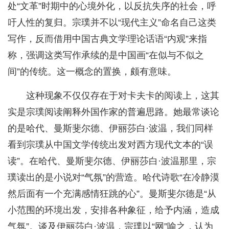
处“文革”时期中的心境外化，以反抗失序的社会，呼
吁人性的复归。宗璞并不以“现代主义”命名自己这类
写作，反而借用中国古典文学理论话语“内观”来指
称，强调这类写作承续的是中国画“在似与不似之
间”的传统。这一概念的置换，颇有意味。
这种现象不仅仅存在于对卡夫卡的阅读上，这其
实是宗璞阅读阐释外国作家的普遍思路。她最常谈论
的是哈代、曼斯斐尔德、伊丽莎白·波温，我们同样
看到宗璞从中国文学传统出发对西方现代文本的“误
读”。在哈代、曼斯斐尔德、伊丽莎白·波温那里，宗
璞读出的是小说对“气氛”的营造。哈代诗歌“在冷静漠
然后面有一个充满感情狂跳的心”。曼斯斐尔德是“从
小范围的环境出发，安排各种象征，给予内涵，造成
气氛”。谈及伊丽莎白·波温，宗璞以“网”喻之，认为