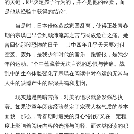
的关键，即“决定孩子行为的，并不是他的经验，而
是他从经验中获得的结论”。
当是时，日本侵略造成家国乱离，使得正处青春
期的宗璞已早尝到颠沛流离之苦与民族危亡之痛。她
曾回忆那段恐怖的日子：“其中四年几乎天天要对付
空袭。轰炸，是我少年时代的音乐；跑警报，是我少
年的运动。”个中蕴藏着无法言说的恐惧与苦痛。战
乱中的生命体验强化了宗璞在阅读中对命运的无常与
人生的缺憾产生的深深共鸣和悲悯。
现实越是黑暗苦痛，对美的追求就愈发强烈执
著。如果说童年阅读经验奠定了宗璞人格气质的基本
面貌，那么，青春期时遭受的身心“创伤”又在一定程
度上影响着阅读内容的选择与阐释。而这类阅读的积