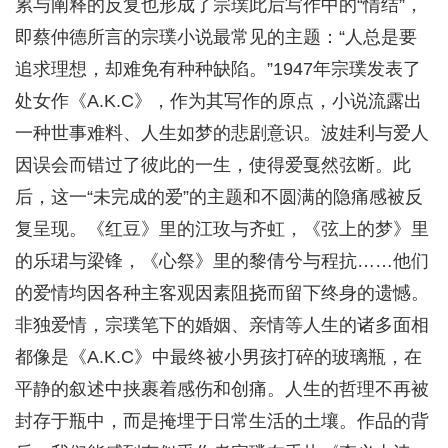
累与阐释的反复也形成了宗璞此后写作中的“情结”，
即蔡仲德所言的宗璞小说最常见的主题：“人总是要
追求理想，却难免有种种缺陷。”1947年宗璞发表了
处女作《A.K.C》，作为其写作的原点，小说流露出
一种世事难料、人生如梦的悲剧意识。波娃利与爱人
因误会而错过了彼此的一生，使得爱戛然弦断。此
后，这一“未完成的爱”的主题和不圆满的隐痛感被反
复呈现。《红豆》里的江玫与齐虹，《弦上的梦》里
的乐珺与梁锋，《心祭》里的黎倩兮与程抗……他们
的爱情均因各种主客观因素阻挠而留下终身的遗憾。
非独爱情，宗璞笔下的婚姻、亲情等人生的诸多面相
都像是《A.K.C》中最终被小男孩打碎的玻璃瓶，在
平静的叙述中挟裹着感伤和创痛。人生的哲理不再被
封存于瓶中，而是掩埋于日常生活的土壤。作品的背