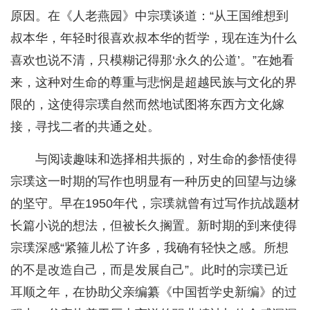
原因。在《人老燕园》中宗璞谈道：“从王国维想到
叔本华，年轻时很喜欢叔本华的哲学，现在连为什么
喜欢也说不清，只模糊记得那‘永久的公道’。”在她看
来，这种对生命的尊重与悲悯是超越民族与文化的界
限的，这使得宗璞自然而然地试图将东西方文化嫁
接，寻找二者的共通之处。
与阅读趣味和选择相共振的，对生命的参悟使得
宗璞这一时期的写作也明显有一种历史的回望与边缘
的坚守。早在1950年代，宗璞就曾有过写作抗战题材
长篇小说的想法，但被长久搁置。新时期的到来使得
宗璞深感“紧箍儿松了许多，我确有轻快之感。所想
的不是改造自己，而是发展自己”。此时的宗璞已近
耳顺之年，在协助父亲编纂《中国哲学史新编》的过