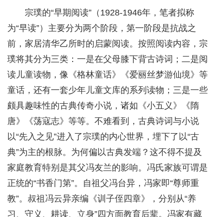
宗璞的“早期阅读”（1928-1946年，笔者拟称
为“早读”）主要分为两个阶段，第一阶段是抗战之
前，家居清华乙所时的启蒙阅读。按照阅读内容，宗
璞将其分为三类：一是在父母膝下背古诗词；二是阅
读儿童读物，像《格林童话》《爱丽丝梦游仙境》等
童话，还有一套少年儿童文库的系列读物；三是一些
颇具趣味性的古典传奇小说，诸如《小五义》《隋
唐》《荡寇志》等等。不难看到，古典诗词与小说
以“先入之见”进入了宗璞的内心世界，埋下了以“古
典”为主的根脉。为何偏以古典发端？这不得不提及
家庭教育特别是其父冯友兰的影响。冯氏家族可谓是
正统的“书香门第”。自祖父冯台异，冯家即“尊师重
教”。叔祖冯云异亲编《训子侄四章》，分别从“养
习、守义、耕读、立身”四方面教育后辈。冯家有藏