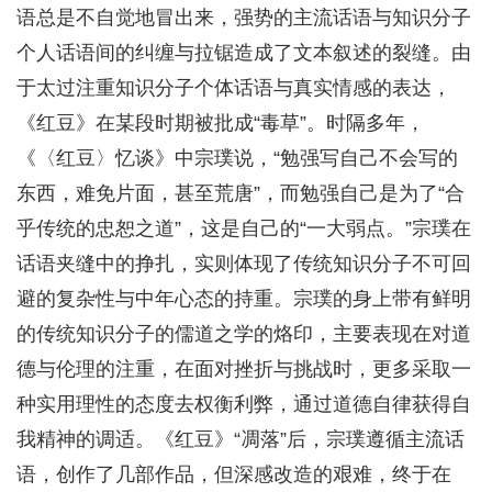
语总是不自觉地冒出来，强势的主流话语与知识分子
个人话语间的纠缠与拉锯造成了文本叙述的裂缝。由
于太过注重知识分子个体话语与真实情感的表达，
《红豆》在某段时期被批成“毒草”。时隔多年，
《〈红豆〉忆谈》中宗璞说，“勉强写自己不会写的
东西，难免片面，甚至荒唐”，而勉强自己是为了“合
乎传统的忠恕之道”，这是自己的“一大弱点。”宗璞在
话语夹缝中的挣扎，实则体现了传统知识分子不可回
避的复杂性与中年心态的持重。宗璞的身上带有鲜明
的传统知识分子的儒道之学的烙印，主要表现在对道
德与伦理的注重，在面对挫折与挑战时，更多采取一
种实用理性的态度去权衡利弊，通过道德自律获得自
我精神的调适。《红豆》“凋落”后，宗璞遵循主流话
语，创作了几部作品，但深感改造的艰难，终于在