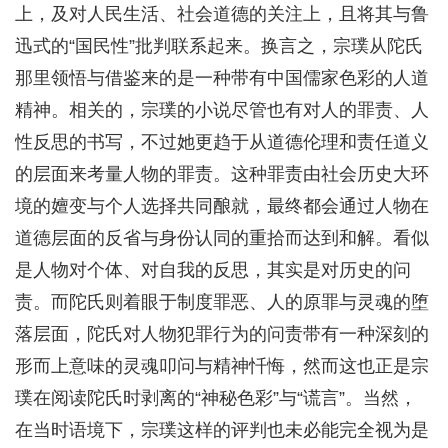
上，及对人民生活、社会道德的关注上，且将其与鲁
迅式的“国民性”批判联系起来。换言之，宗璞从陀氏
那里领悟与借鉴来的是一种带有中国儒家色彩的人道
精神。相关的，宗璞的小说尽管也有对人的罪责、人
性反思的书写，不过她更趋于从道德伦理和责任道义
的层面来考量人物的罪责。这种罪责由社会历史大环
境的嬗变与个人选择共同酿就，最终都会通过人物在
道德层面的反省与身份认同的重拾而达到和解。看似
是人物对个体、对自我的反思，其实是对历史的问
责。而陀氏则着眼于制度罪恶、人的原罪与灵魂的堕
落层面，陀氏对人物犯罪行为的问责带有一种深刻的
形而上意味的灵魂叩问与精神忏悔，然而这也正是宗
璞在阅读陀氏时剥离的“神秘色彩”与“谎言”。当然，
在当时语境下，宗璞这样的评判也未必能完全视为是