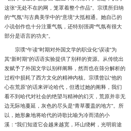
这张“无处不在的网，笼罩着整个作品”。宗璞所归纳
的“气氛”与古典美学中的“意境”大抵相通。她自己的
小说创作也十分注重气氛，还特别强调“气氛有很大
部分是语言的功夫”。
宗璞“午读”时期对外国文学的职业化“误读”为
其“新时期”的话语实验提供了别样的资源。从传统出
发赋予了外国文学以别样阐释，然而也在筛分解析的
过程中损耗了西方文化的精神内核。宗璞曾以“他的
心在荒原”的话来评论哈代，但透过她的阐释，我们
看不到哈代对社会的绝望与精神的幻灭，荒原并非无
边无际地蔓延，灰色的尽头是“青草覆盖的地方”。所
以，她形象地将哈代的诗歌比喻为冷而清的小
溪：“我们知道它会越来越宽，环山绕树，光明前途