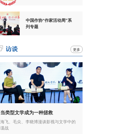
周年
中国作协“作家活动周”系
列专题
更多
当类型文学成为一种拯救
海飞、毛尖、李晓博漫谈影视与文学中的
谍战