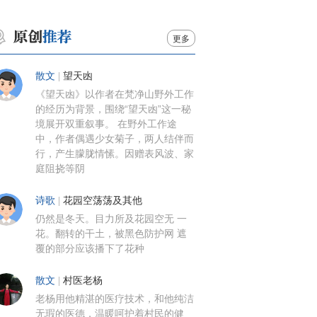
更多
散文
|
望天凼
《望天凼》以作者在梵净山野外工作
的经历为背景，围绕“望天凼”这一秘
境展开双重叙事。 在野外工作途
中，作者偶遇少女菊子，两人结伴而
行，产生朦胧情愫。因赠表风波、家
庭阻挠等阴
诗歌
|
花园空荡荡及其他
仍然是冬天。目力所及花园空无 一
花。翻转的干土，被黑色防护网 遮
覆的部分应该播下了花种
散文
|
村医老杨
老杨用他精湛的医疗技术，和他纯洁
无瑕的医德，温暖呵护着村民的健