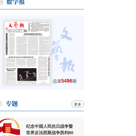
5496
总第
期
更多
纪念中国人民抗日战争暨
世界反法西斯战争胜利80