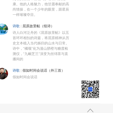
康。他的人格魅力，他甘愿奉献的高
尚情操，在一个少年的眼里，跟星辰
一样璀璨夺目。
诗歌
|
屈原故里帖（组诗）
诗人白河泛舟的《屈原故里帖》以五
首环环相扣的诗篇，将屈原精神从历
史文本植入当代秭归的山水与日常。
诗中，“橘颂”化为漫山脐橙与糖度检
测仪，“九畹芝兰”演变为丝绵茶与直
播间的
诗歌
|
假如时间会说话（外三首）
假如时间会说话