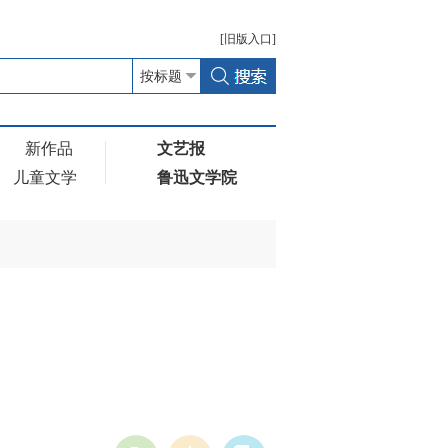
[
旧版
入口]
新作品
文艺报
儿童文学
鲁迅文学院