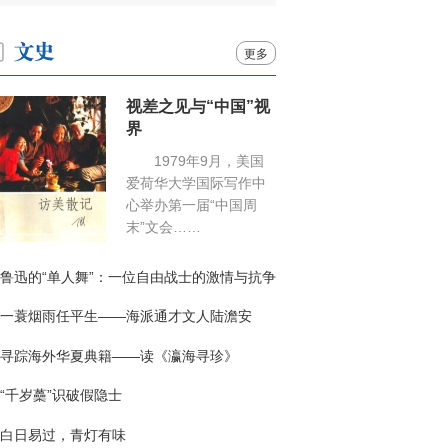
更多
视差之见与“中国”视
界
1979年9月，美国
爱荷华大学国际写作中
心举办第一届“中国周
末”文会……
鲁迅的“单人舞”：一位自由战士的激情与抗争
一蓑烟雨任平生——海派通才文人陆澹安
寻踪海外华夏典籍——读《瀛海寻珍》
“千岁蘽”识破假隐士
白日易过，青灯有味