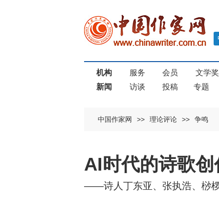
机构
服务
会员
文学
新闻
访谈
投稿
专题
中国作家网
>>
理论评论
>>
争鸣
AI时代的诗歌
——诗人丁东亚、张执浩、桫