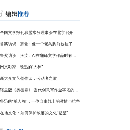
全国文学报刊联盟常务理事会在北京召开
鲁奖访谈 | 蒲隆：像一个老兵胸前被挂了一枚“红色英勇勋章”
鲁奖访谈 | 张芸：AI在翻译文学作品时有明显局限
网文独家 | 晚熟的“大神”
新大众文艺创作谈：劳动者之歌
诺兰版《奥德赛》:当代创意写作金字塔的宏伟与平庸
鲁迅的“单人舞”：一位自由战士的激情与抗争
在地文化：如何保护散落的文化“繁星”