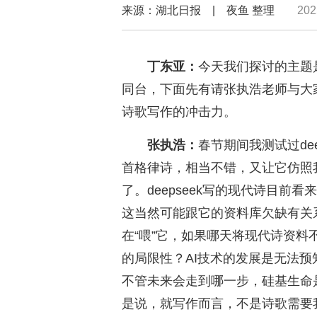
来源：湖北日报 | 夜鱼 整理
20
丁东亚：
今天我们探讨的主题
同台，下面先有请张执浩老师与大
诗歌写作的冲击力。
张执浩：
春节期间我测试过de
首格律诗，相当不错，又让它仿照
了。deepseek写的现代诗目
这当然可能跟它的资料库欠缺有关
在“喂”它，如果哪天将现代诗资料
的局限性？AI技术的发展是无法
不管未来会走到哪一步，硅基生命
是说，就写作而言，不是诗歌需要