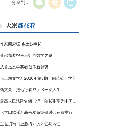
分享到：
作家回家暖 乡土叙事长
菲尔兹奖得主王虹的数学之路
从鲁迅文学奖看创作新趋势
《上海文学》2026年第8期｜周洁茹：学车
钱文亮：把远行看成了另一次人生
最高人民法院党组书记、院长张军为中国作协干部大讲堂授课
《大田歌谣》新书发布暨研讨会在京举行
王世贞写《金瓶梅》的外证与内证