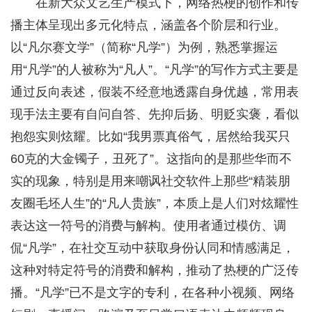
在新大众文艺生产模式下，网络热梗的创作和传
播主体呈现出多元化特点，涵盖各个阶层和行业。
以“凡尔赛文学”（简称“凡学”）为例，熟悉掌握运
用“凡学”的人被称为“凡人”。“凡学”的写作方式主要是
通过反向表述，假装不经意地透露自身优越，常用表
现手法主要有自问自答、先抑后扬、明贬实褒，看似
抱怨实则炫耀。比如“我男票真俗气，居然给我买只
60克的大金镯子，丑死了”。这指向的是那些华而不
实的现象，特别是用来嘲讽社交软件上那些“精装朋
友圈毛坯人生”的“凡人贵族”，本质上是人们对炫耀性
表达这一符号的消费与解构。使用者通过模仿、调
侃“凡学”，在社交互动中获取身份认同和情感满足，
这种对特定符号的消费和解构，推动了热梗的广泛传
播。“凡学”已不是文字的专利，在各种小视频、网络