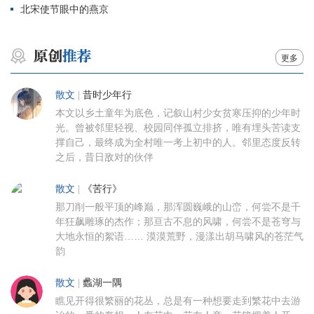
北宋使节眼中的燕京
更多
散文
|
昔时少年行
本文以乡土童年为底色，记叙山村少女贫寒压抑的少年时
光。曾被邻里轻视、校园同伴孤立排挤，唯有埋头苦读支
撑自己，最终成为全村唯一考上初中的人。邻里态度反转
之后，昔日敌对的伙伴
散文
|
《苦行》
那刀削一般平顶的峰巅，那浑圆巍峨的山峦，何尝不是千
年狂飙雕琢的杰作；那亘古不息的风啸，何尝不是苍穹与
大地永恒的絮语…… 漠漠荒野，漫漾出胡马啸风的苍茫气
韵
散文
|
蠡湖一隅
瞧见开得很繁丽的花丛，总是有一种想要走到繁花中去游