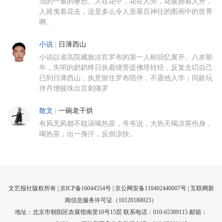
冶的一番的奢想。人在花中，花在人旁，花簇拥着人开，
人摇曳着花去，这是多么令人羡慕且神往的图画中的世界
啊。
小说
|
日薄西山
小说以省高院藏族法官罗布的第一人称回忆展开。八岁那
年，失明的奶奶终日执着绕菩提佛塔转经，反复念叨自己
已到日薄西山，执意留住罗布陪伴，不愿他入学；同龄玩
伴丹增顿珠出言刺痛罗
散文
|
一碗老干烘
有风无风都不耽误喝热茶，爷爷说，大热天喝凉茶伤身，
喝热茶，出一身汗，反倒凉快。
文艺报社版权所有 |
京ICP备16044554号
| 京公网安备110402440007号 |
互联网新
闻信息服务许可证（10120180023）
地址：北京市朝阳区农展馆南里10号15层 联系电话：010-65389115 邮箱：