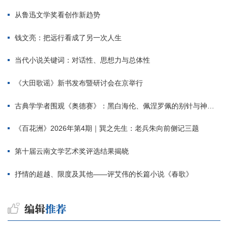
从鲁迅文学奖看创作新趋势
钱文亮：把远行看成了另一次人生
当代小说关键词：对话性、思想力与总体性
《大田歌谣》新书发布暨研讨会在京举行
古典学学者围观《奥德赛》：黑白海伦、佩涅罗佩的别针与神秘入侵者
《百花洲》2026年第4期｜巽之先生：老兵朱向前侧记三题
第十届云南文学艺术奖评选结果揭晓
抒情的超越、限度及其他——评艾伟的长篇小说《春歌》