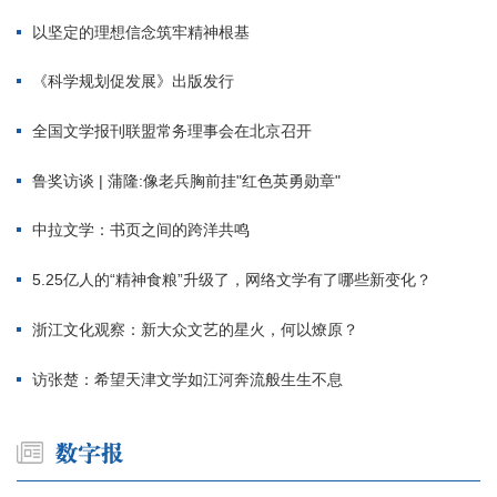
以坚定的理想信念筑牢精神根基
《科学规划促发展》出版发行
全国文学报刊联盟常务理事会在北京召开
鲁奖访谈 | 蒲隆:像老兵胸前挂"红色英勇勋章"
中拉文学：书页之间的跨洋共鸣
5.25亿人的“精神食粮”升级了，网络文学有了哪些新变化？
浙江文化观察：新大众文艺的星火，何以燎原？
访张楚：希望天津文学如江河奔流般生生不息