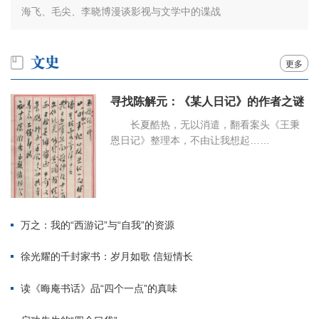
海飞、毛尖、李晓博漫谈影视与文学中的谍战
更多
寻找陈解元：《某人日记》的作者之谜
长夏酷热，无以消遣，翻看案头《王秉
恩日记》整理本，不由让我想起……
万之：我的“西游记”与“自我”的资源
徐光耀的千封家书：岁月如歌 信短情长
读《晦庵书话》品“四个一点”的真味