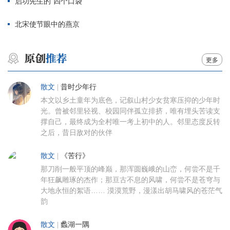
启功先生的“四个口袋”
北宋使节眼中的燕京
更多
散文
|
昔时少年行
本文以乡土童年为底色，记叙山村少女贫寒压抑的少年时
光。曾被邻里轻视、校园同伴孤立排挤，唯有埋头苦读支
撑自己，最终成为全村唯一考上初中的人。邻里态度反转
之后，昔日敌对的伙伴
散文
|
《苦行》
那刀削一般平顶的峰巅，那浑圆巍峨的山峦，何尝不是千
年狂飙雕琢的杰作；那亘古不息的风啸，何尝不是苍穹与
大地永恒的絮语…… 漠漠荒野，漫漾出胡马啸风的苍茫气
韵
散文
|
蠡湖一隅