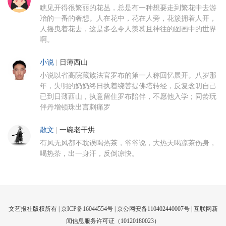
瞧见开得很繁丽的花丛，总是有一种想要走到繁花中去游
冶的一番的奢想。人在花中，花在人旁，花簇拥着人开，
人摇曳着花去，这是多么令人羡慕且神往的图画中的世界
啊。
小说
|
日薄西山
小说以省高院藏族法官罗布的第一人称回忆展开。八岁那
年，失明的奶奶终日执着绕菩提佛塔转经，反复念叨自己
已到日薄西山，执意留住罗布陪伴，不愿他入学；同龄玩
伴丹增顿珠出言刺痛罗
散文
|
一碗老干烘
有风无风都不耽误喝热茶，爷爷说，大热天喝凉茶伤身，
喝热茶，出一身汗，反倒凉快。
文艺报社版权所有 |
京ICP备16044554号
| 京公网安备110402440007号 |
互联网新
闻信息服务许可证（10120180023）