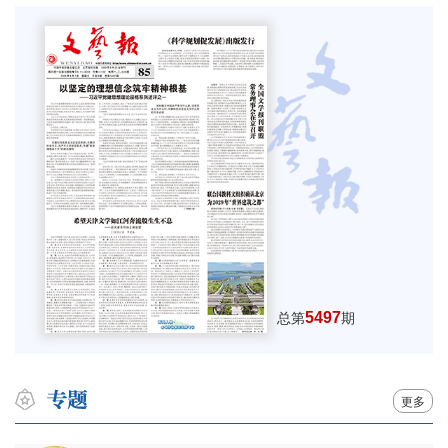
5497
总第
期
更多