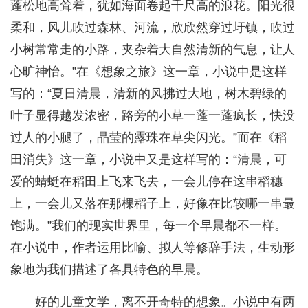
蓬松地高耸着，犹如海面卷起千尺高的浪花。阳光很
柔和，风儿吹过森林、河流，欣欣然穿过圩镇，吹过
小树常常走的小路，夹杂着大自然清新的气息，让人
心旷神怡。”在《想象之旅》这一章，小说中是这样
写的：“夏日清晨，清新的风拂过大地，树木碧绿的
叶子显得越发浓密，路旁的小草一蓬一蓬疯长，快没
过人的小腿了，晶莹的露珠在草尖闪光。”而在《稻
田消失》这一章，小说中又是这样写的：“清晨，可
爱的蜻蜓在稻田上飞来飞去，一会儿停在这串稻穗
上，一会儿又落在那棵稻子上，好像在比较哪一串最
饱满。”我们的现实世界里，每一个早晨都不一样。
在小说中，作者运用比喻、拟人等修辞手法，生动形
象地为我们描述了各具特色的早晨。
好的儿童文学，离不开奇特的想象。小说中有两