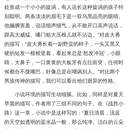
处形成一个小小的旋涡，有人说长这种旋涡的孩子特
别聪明。两条淡淡的眉毛下是一双乌黑晶亮的眼睛。
他腼腆害羞，说话细声细气，从不敢开口高声说话，
跟高大威猛、嗓门粗大压根儿就不沾边。”对皮大勇
的描写：“皮大勇长着一副野蛮的样子，一头又黑又
硬的短发一根根竖着，看起来总是‘怒发冲冠’，小眼
睛，大鼻子，一口黄黄的大板牙有点往前突，任何时
候都合不拢嘴巴，好像总是在嘲讽别人。”对比两个
男孩传神的描写，我们可以看出他们迥异的性格。
小说环境的描写生动细腻。比如，同样是对夏天
早晨的描写，作者用了三组不同的句子。在《战胜小
路》这一章，小说中是这样写的：“夏日清晨，浅蓝
的天空如透明的蓝水晶一般，那么纯净。洁白的云朵