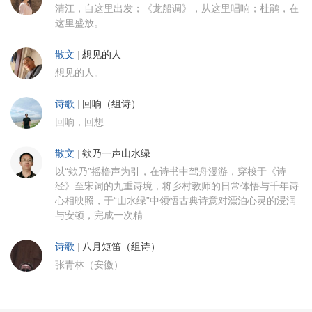
清江，自这里出发；《龙船调》，从这里唱响；杜鹃，在
这里盛放。
散文
|
想见的人
想见的人。
诗歌
|
回响（组诗）
回响，回想
散文
|
欸乃一声山水绿
以“欸乃”摇橹声为引，在诗书中驾舟漫游，穿梭于《诗
经》至宋词的九重诗境，将乡村教师的日常体悟与千年诗
心相映照，于“山水绿”中领悟古典诗意对漂泊心灵的浸润
与安顿，完成一次精
诗歌
|
八月短笛（组诗）
张青林（安徽）