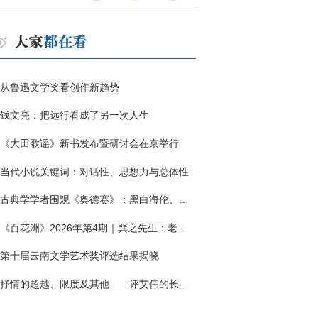
从鲁迅文学奖看创作新趋势
钱文亮：把远行看成了另一次人生
《大田歌谣》新书发布暨研讨会在京举行
当代小说关键词：对话性、思想力与总体性
古典学学者围观《奥德赛》：黑白海伦、佩涅罗佩的别针与神秘入侵者
《百花洲》2026年第4期｜巽之先生：老兵朱向前侧记三题
第十届云南文学艺术奖评选结果揭晓
抒情的超越、限度及其他——评艾伟的长篇小说《春歌》