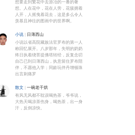
想要走到繁花中去游冶的一番的奢
想。人在花中，花在人旁，花簇拥着
人开，人摇曳着花去，这是多么令人
羡慕且神往的图画中的世界啊。
小说
|
日薄西山
小说以省高院藏族法官罗布的第一人
称回忆展开。八岁那年，失明的奶奶
终日执着绕菩提佛塔转经，反复念叨
自己已到日薄西山，执意留住罗布陪
伴，不愿他入学；同龄玩伴丹增顿珠
出言刺痛罗
散文
|
一碗老干烘
有风无风都不耽误喝热茶，爷爷说，
大热天喝凉茶伤身，喝热茶，出一身
汗，反倒凉快。