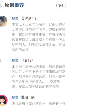
更多
散文
|
昔时少年行
本文以乡土童年为底色，记叙山村少
女贫寒压抑的少年时光。曾被邻里轻
视、校园同伴孤立排挤，唯有埋头苦
读支撑自己，最终成为全村唯一考上
初中的人。邻里态度反转之后，昔日
敌对的伙伴
散文
|
《苦行》
那刀削一般平顶的峰巅，那浑圆巍峨
的山峦，何尝不是千年狂飙雕琢的杰
作；那亘古不息的风啸，何尝不是苍
穹与大地永恒的絮语…… 漠漠荒
野，漫漾出胡马啸风的苍茫气韵
散文
|
蠡湖一隅
瞧见开得很繁丽的花丛，总是有一种