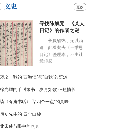
更多
寻找陈解元：《某人
日记》的作者之谜
长夏酷热，无以消
遣，翻看案头《王秉恩
日记》整理本，不由让
我想起……
万之：我的“西游记”与“自我”的资源
徐光耀的千封家书：岁月如歌 信短情长
读《晦庵书话》品“四个一点”的真味
启功先生的“四个口袋”
北宋使节眼中的燕京