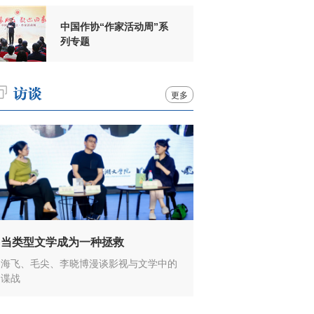
中国作协“作家活动周”系
列专题
更多
当类型文学成为一种拯救
海飞、毛尖、李晓博漫谈影视与文学中的
谍战