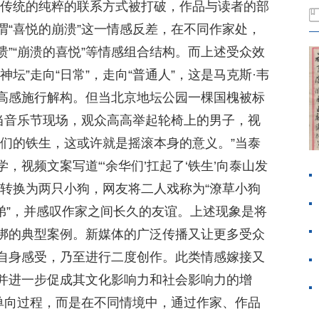
之间传统的纯粹的联系方式被打破，作品与读者的部
谓“喜悦的崩溃”这一情感反差，在不同作家处，
溃”“崩溃的喜悦”等情感组合结构。而上述受众效
坛”走向“日常”，走向“普通人”，这是马克斯·韦
高感施行解构。但当北京地坛公园一棵国槐被标
；当音乐节现场，观众高高举起轮椅上的男子，视
他们的铁生，这或许就是摇滚本身的意义。”当泰
，视频文案写道“‘余华们’扛起了‘铁生’向泰山发
被转换为两只小狗，网友将二人戏称为“潦草小狗
怨种兄弟”，并感叹作家之间长久的友谊。上述现象是将
绑的典型案例。新媒体的广泛传播又让更多受众
自身感受，乃至进行二度创作。此类情感嫁接又
并进一步促成其文化影响力和社会影响力的增
非单向过程，而是在不同情境中，通过作家、作品