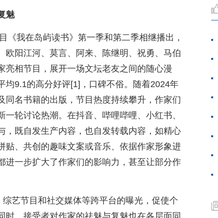
复魅
节目《我在岛屿读书》第一季和第二季相继播出，
、欧阳江河、莫言、阿来、陈继明、祝勇、马伯
家亮相节目，展开一场文坛老友之间的随心漫
9.1的高分好评[1]，口碑不俗。随着2024年
及同名书籍的出版，节目热度持续攀升，作家们
新一轮讨论热潮。在抖音、哔哩哔哩、小红书、
与，既自发生产内容，也自发转载内容，如精心
拼贴、共创的趣味文案或音乐、依据作家形象进
都进一步扩大了作家们的影响力，甚至让部分作
播、综艺节目和社交媒体等跨平台的曝光，促使个
同时，接受者对作家的祛魅与复魅也在各层面同