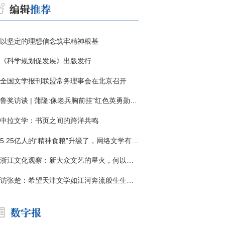
以坚定的理想信念筑牢精神根基
《科学规划促发展》出版发行
全国文学报刊联盟常务理事会在北京召开
鲁奖访谈 | 蒲隆:像老兵胸前挂"红色英勇勋章"
中拉文学：书页之间的跨洋共鸣
5.25亿人的“精神食粮”升级了，网络文学有了哪些新变化？
浙江文化观察：新大众文艺的星火，何以燎原？
访张楚：希望天津文学如江河奔流般生生不息