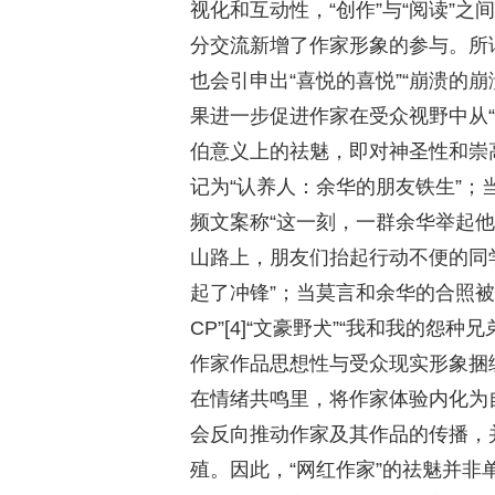
视化和互动性，“创作”与“阅读”
分交流新增了作家形象的参与。所
也会引申出“喜悦的喜悦”“崩溃的崩
果进一步促进作家在受众视野中从“神
伯意义上的祛魅，即对神圣性和崇
记为“认养人：余华的朋友铁生”
频文案称“这一刻，一群余华举起
山路上，朋友们抬起行动不便的同学
起了冲锋”；当莫言和余华的合照
CP”[4]“文豪野犬”“我和我的
作家作品思想性与受众现实形象捆
在情绪共鸣里，将作家体验内化为
会反向推动作家及其作品的传播，
殖。因此，“网红作家”的祛魅并