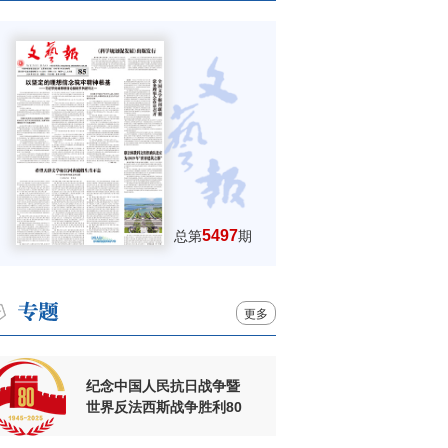
5497
总第
期
更多
纪念中国人民抗日战争暨
世界反法西斯战争胜利80
周年