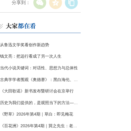
分享到：
从鲁迅文学奖看创作新趋势
钱文亮：把远行看成了另一次人生
当代小说关键词：对话性、思想力与总体性
古典学学者围观《奥德赛》：黑白海伦、佩涅罗佩的别针与神秘入侵者
《大田歌谣》新书发布暨研讨会在京举行
历史为我们提供的，是观照当下的方法——历史题材非虚构写作多人谈
《野草》2026年第4期｜草白：即见梅花
《百花洲》2026年第4期｜巽之先生：老兵朱向前侧记三题