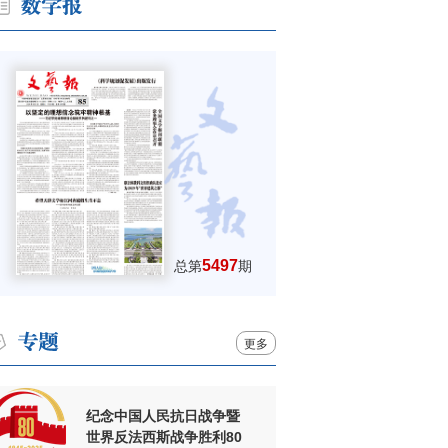
5497
总第
期
更多
纪念中国人民抗日战争暨
世界反法西斯战争胜利80