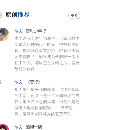
更多
散文
|
昔时少年行
本文以乡土童年为底色，记叙山村少
女贫寒压抑的少年时光。曾被邻里轻
视、校园同伴孤立排挤，唯有埋头苦
读支撑自己，最终成为全村唯一考上
初中的人。邻里态度反转之后，昔日
敌对的伙伴
散文
|
《苦行》
那刀削一般平顶的峰巅，那浑圆巍峨
的山峦，何尝不是千年狂飙雕琢的杰
作；那亘古不息的风啸，何尝不是苍
穹与大地永恒的絮语…… 漠漠荒
野，漫漾出胡马啸风的苍茫气韵
散文
|
蠡湖一隅