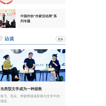
周年
中国作协“作家活动周”系
列专题
更多
当类型文学成为一种拯救
海飞、毛尖、李晓博漫谈影视与文学中的
谍战