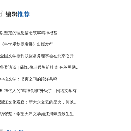
以坚定的理想信念筑牢精神根基
《科学规划促发展》出版发行
全国文学报刊联盟常务理事会在北京召开
鲁奖访谈 | 蒲隆:像老兵胸前挂"红色英勇勋章"
中拉文学：书页之间的跨洋共鸣
5.25亿人的“精神食粮”升级了，网络文学有了哪些新变化？
浙江文化观察：新大众文艺的星火，何以燎原？
访张楚：希望天津文学如江河奔流般生生不息