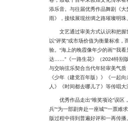
卷，致敬千百年来敦煌文化传承者
添乐音。与往届优秀作品舞剧《大
雨》，接续展现丝绸之路璀璨明珠
文艺通过审美方式认识和把握
以“评奖”或市场价值为衡量标准
验。“海上的晚霞像年少的画”“我
达……”《一路生花》（2024特
与交响弦乐契合当代年轻审美气质
《少年（建党百年版）》《一起向
人》《时间都去哪儿了》等传唱大
优秀作品走出“唯奖项论”误区
兵”“为一部剧奔赴一座城”“一票难
版过程中得到普遍好评和一再传播