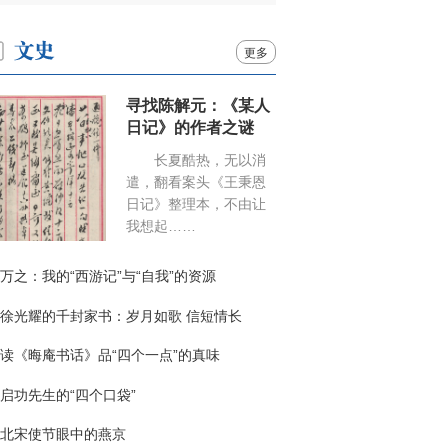
更多
寻找陈解元：《某人
日记》的作者之谜
长夏酷热，无以消
遣，翻看案头《王秉恩
日记》整理本，不由让
我想起……
万之：我的“西游记”与“自我”的资源
徐光耀的千封家书：岁月如歌 信短情长
读《晦庵书话》品“四个一点”的真味
启功先生的“四个口袋”
北宋使节眼中的燕京