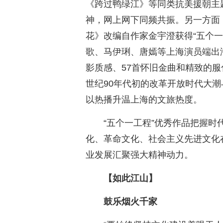
《跨过鸭绿江》等同类抗美援朝主
神，网上网下同频共振。另一方面
花》改编自作家金宇澄获得“五个
歌、马伊琍、唐嫣等上海演员端出
影质感、57首怀旧金曲和精致的服
世纪90年代初的改革开放时代大潮
以热播升温上海的文旅热度。
“五个一工程”优秀作品把握
化、革命文化、社会主义先进文化
业发展汇聚强大精神动力。
【如此江山】
鼓乐烟火千家