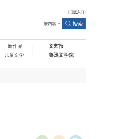
[
旧版
入口]
新作品
文艺报
儿童文学
鲁迅文学院