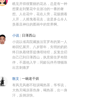
瞧见开得很繁丽的花丛，总是有一种
想要走到繁花中去游冶的一番的奢
想。人在花中，花在人旁，花簇拥着
人开，人摇曳着花去，这是多么令人
羡慕且神往的图画中的世界啊。
小说
|
日薄西山
小说以省高院藏族法官罗布的第一人
称回忆展开。八岁那年，失明的奶奶
终日执着绕菩提佛塔转经，反复念叨
自己已到日薄西山，执意留住罗布陪
伴，不愿他入学；同龄玩伴丹增顿珠
出言刺痛罗
散文
|
一碗老干烘
有风无风都不耽误喝热茶，爷爷说，
大热天喝凉茶伤身，喝热茶，出一身
汗，反倒凉快。