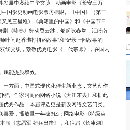
性发展中赓续中华文脉。动画电影《长安三万
位列中国影史动画电影票房榜眼。《中国》（第三
品《又见三星堆》《典籍里的中国》和《中国节日
”。舞剧《咏春》舞动香云纱，燃起咏春拳，汇岭南
师叶问赴香港打拼的故事”和“记录叶问故事的
”双线交织，致敬优秀电影《一代宗师》，在国内
，赋能提质增效。
。一方面，中国式现代化催生新业态，文艺创作
数与网”。作家阿耐的网络小说《大江东去》和据此
届优秀作品，本届评选更是新设网络文艺门类。
众喜爱，播放量一年破3亿；网络电影《特级英
同本届《志愿军·雄兵出击》，和往届《长津湖》