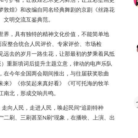
和守护者，让敦煌艺术更为鲜活，让五彩壁画更
梦敦煌》和改编自同名经典舞剧的京剧《丝路花
、文明交流互鉴典范。
世界，具有独特的精神文化价值，不能简单地
，而应整合统合人民评价、专家评价、市场检
看见远去的岁月一路生花，让那最初的梦乘着风抵
别版）重新填词后提升主题立意，律动的电声乐队
，在今年全国两会期间推出，与往届获奖歌曲
未来》《你笑起来真好看》《可可托海的牧羊
江南北，形成交响共鸣。
，走向人民，走进人民，唤起民间“追剧特种
求”“二刷、三刷甚至N刷”现象，在播映、上演、出
。