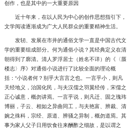
创作，也是其中的一大重要原因
近十年来，在以人民为中心的创作思想指引下，
文学阅读逐渐成为广大人民群众的重要精神生活。
发轫、发展在市井的通俗文学一直是中国古代文
学的重要组成部分。何为通俗小说？其经典定义在清
朝得到了廓清。清人罗浮居士（姓名不详）的《〈蜃
楼志〉序》对通俗小说进行了比较全面的理论概
括：“小说者何？别乎大言言之也。一言乎小，则凡
天经地义，治国化民，与夫汉儒之羽翼经传，宋儒之
正心诚意，概勿讲焉。一言乎说，则凡迁、固之瑰玮
博丽，子云、相如之异曲同工，与夫艳富、辨裁、清
婉之殊科，宗经、原道、辨骚之异制，概勿道焉。其
事为家人父子日用饮食往来酬酢之细故，是以谓之