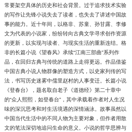
常要架空具体的历史和社会背景。过于追求技术实验
的写作让先锋小说失去了读者，也失去了讲述中国故
事的能力。近十年间，以格非、苏童、孙甘露、李修
文为代表的小说家，纷纷转向古典文学寻求创作资源
的更新，以实现与读者、与现实生活的重新连结。格
非的长篇小说《望春风》承续“江南三部曲”系列作
品，在回归古典与传统的道路上走得更远。作品借鉴
中国古典小说人物群像的塑造方式，以史家列传的写
法，书写历史迷雾中儒里赵村的人事变迁。长篇小说
《登春台》，题名取自老子《道德经》第二十章中
的“众人熙熙，如登春台”，其中承载着作者对人生况
味的深沉思考和对生活境遇的深情涵泳。故事虽然以
中国当代生活中的不同人物为主要对象，但作者用散
文的笔法深切地追问生命的意义。小说的哲学思辨与