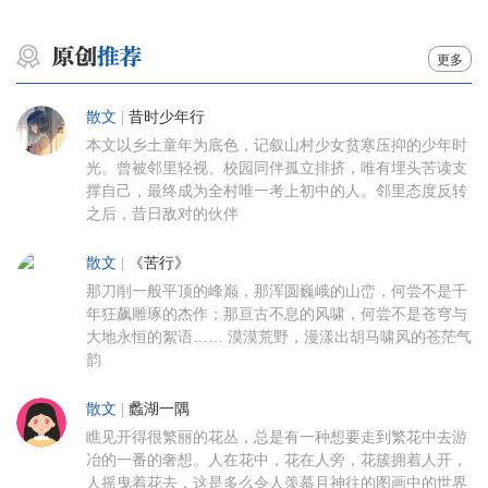
更多
散文
|
昔时少年行
本文以乡土童年为底色，记叙山村少女贫寒压抑的少年时
光。曾被邻里轻视、校园同伴孤立排挤，唯有埋头苦读支
撑自己，最终成为全村唯一考上初中的人。邻里态度反转
之后，昔日敌对的伙伴
散文
|
《苦行》
那刀削一般平顶的峰巅，那浑圆巍峨的山峦，何尝不是千
年狂飙雕琢的杰作；那亘古不息的风啸，何尝不是苍穹与
大地永恒的絮语…… 漠漠荒野，漫漾出胡马啸风的苍茫气
韵
散文
|
蠡湖一隅
瞧见开得很繁丽的花丛，总是有一种想要走到繁花中去游
冶的一番的奢想。人在花中，花在人旁，花簇拥着人开，
人摇曳着花去，这是多么令人羡慕且神往的图画中的世界