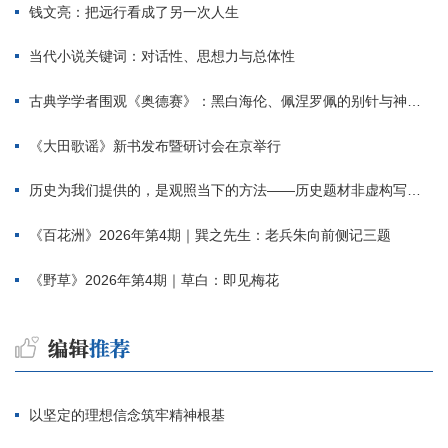
钱文亮：把远行看成了另一次人生
当代小说关键词：对话性、思想力与总体性
古典学学者围观《奥德赛》：黑白海伦、佩涅罗佩的别针与神秘入侵者
《大田歌谣》新书发布暨研讨会在京举行
历史为我们提供的，是观照当下的方法——历史题材非虚构写作多人谈
《百花洲》2026年第4期｜巽之先生：老兵朱向前侧记三题
《野草》2026年第4期｜草白：即见梅花
以坚定的理想信念筑牢精神根基