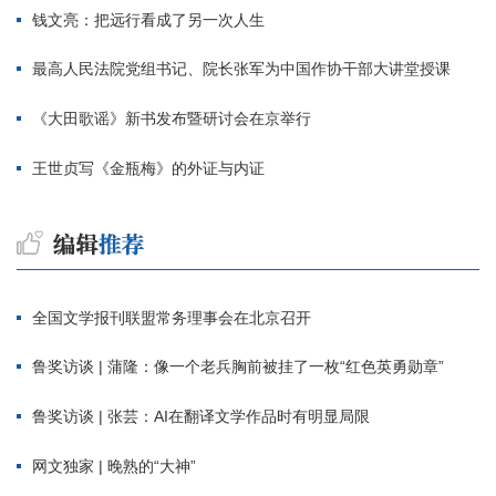
钱文亮：把远行看成了另一次人生
最高人民法院党组书记、院长张军为中国作协干部大讲堂授课
《大田歌谣》新书发布暨研讨会在京举行
王世贞写《金瓶梅》的外证与内证
全国文学报刊联盟常务理事会在北京召开
鲁奖访谈 | 蒲隆：像一个老兵胸前被挂了一枚“红色英勇勋章”
鲁奖访谈 | 张芸：AI在翻译文学作品时有明显局限
网文独家 | 晚熟的“大神”