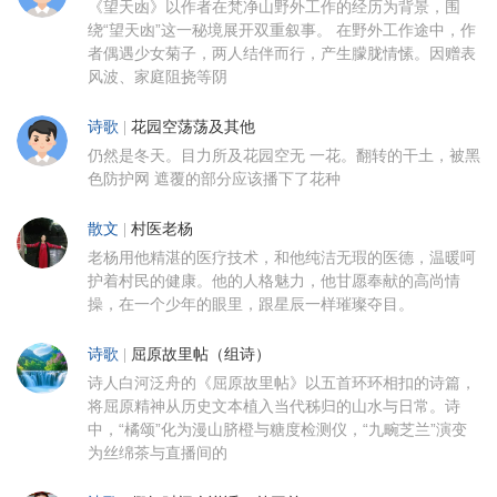
《望天凼》以作者在梵净山野外工作的经历为背景，围
绕“望天凼”这一秘境展开双重叙事。 在野外工作途中，作
者偶遇少女菊子，两人结伴而行，产生朦胧情愫。因赠表
风波、家庭阻挠等阴
诗歌
|
花园空荡荡及其他
仍然是冬天。目力所及花园空无 一花。翻转的干土，被黑
色防护网 遮覆的部分应该播下了花种
散文
|
村医老杨
老杨用他精湛的医疗技术，和他纯洁无瑕的医德，温暖呵
护着村民的健康。他的人格魅力，他甘愿奉献的高尚情
操，在一个少年的眼里，跟星辰一样璀璨夺目。
诗歌
|
屈原故里帖（组诗）
诗人白河泛舟的《屈原故里帖》以五首环环相扣的诗篇，
将屈原精神从历史文本植入当代秭归的山水与日常。诗
中，“橘颂”化为漫山脐橙与糖度检测仪，“九畹芝兰”演变
为丝绵茶与直播间的