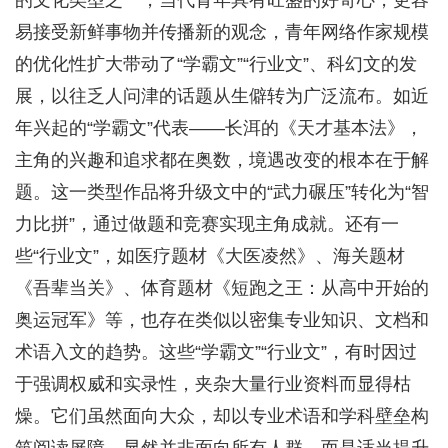
的文化类型之一，当代青年具有旺盛的好奇心，更容
易接受新鲜事物并传播新的观念，青年网络作家规模
的优化性扩大带动了“学霸文”“行业文”、科幻文的发
展，以往乏人问津的话题从生僻转为广泛流布。如近
年兴起的“学霸文”代表——长洱的《天才基本法》，
主角的兴趣和追求都在奥数，境遇改变的根本在于解
题。这一类型作品将升级文中的“武力碾压”转化为“智
力比拼”，通过做题和竞赛实现主角成就。还有一
些“行业文”，如医疗题材《大医凌然》、海关题材
《吾辈当关》、体育题材《短跑之王：从高中开始的
奥运冠军》等，也存在类似以密集专业知识、文档和
术语入文的趋势。这些“学霸文”“行业文”，有时因过
于强调权威和实录性，夹杂大量行业资料而显得枯
燥。它们虽然面向大众，却以专业术语和学科壁垒构