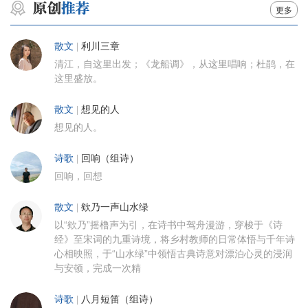
更多
散文
|
利川三章
清江，自这里出发；《龙船调》，从这里唱响；杜鹃，在
这里盛放。
散文
|
想见的人
想见的人。
诗歌
|
回响（组诗）
回响，回想
散文
|
欸乃一声山水绿
以“欸乃”摇橹声为引，在诗书中驾舟漫游，穿梭于《诗
经》至宋词的九重诗境，将乡村教师的日常体悟与千年诗
心相映照，于“山水绿”中领悟古典诗意对漂泊心灵的浸润
与安顿，完成一次精
诗歌
|
八月短笛（组诗）