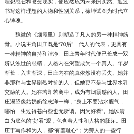
理想感召和改变现实，使应然成为未来的实然。通过
书写这样理想的人物和性别关系，徐坤试图为时代立
心铸魂。
魏微的《烟霞里》则塑造了凡人的另一种精神筋
骨。小说主角田庄既是“70后”一代人的代表，更具有
一种精神的自持和洁净。田庄青年时代便已长成一双
辨认浊世的眼睛，人格内在渴望成为一个真人。年岁
渐长，入世渐深，田庄内在的真依然没有丢失。她并
非那种与世界剧烈对抗的人，但她更不是与世界水乳
交融的人。她在若即若离中，成为有烟霞感的人。田
庄渴望像姑奶奶徐志洋一样，“身上不要沾水腥气，
哪怕一生过得苍白些也无所谓。因为好看”。她以清
白为底色的“好看”观，包含着人性和人格的胚芽。田
庄于写作和为人，都“有羞耻心”；为旁人的一些行