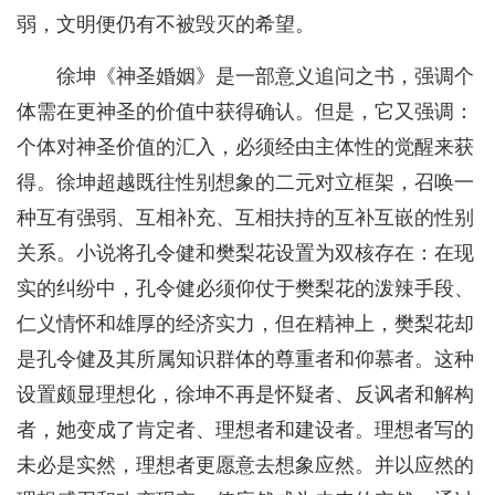
弱，文明便仍有不被毁灭的希望。
徐坤《神圣婚姻》是一部意义追问之书，强调个
体需在更神圣的价值中获得确认。但是，它又强调：
个体对神圣价值的汇入，必须经由主体性的觉醒来获
得。徐坤超越既往性别想象的二元对立框架，召唤一
种互有强弱、互相补充、互相扶持的互补互嵌的性别
关系。小说将孔令健和樊梨花设置为双核存在：在现
实的纠纷中，孔令健必须仰仗于樊梨花的泼辣手段、
仁义情怀和雄厚的经济实力，但在精神上，樊梨花却
是孔令健及其所属知识群体的尊重者和仰慕者。这种
设置颇显理想化，徐坤不再是怀疑者、反讽者和解构
者，她变成了肯定者、理想者和建设者。理想者写的
未必是实然，理想者更愿意去想象应然。并以应然的