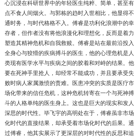
心沉浸在科研世界中的年轻医生纯粹、简单，甚至有
点不食人间烟火。与郭栋的趋时入世相比，他显得不
通时务，与时代格格不入。傅睿是功利化浪潮中的幸
存者，但作者没有将他浪漫化和理想化，反而是着力
塑造其精神危机和自我救赎。傅睿是站在最前沿投入
全身心与狡猾的疾病搏斗的医生，他的心理危机是人
类现有医学水平与疾病之间的胶着和对峙的结果。他
要在死神手里抢人，却经常不能成功，并且要承受失
败时病人家属激愤的责难。医患冲突的实质是医疗市
场化带来的信任危机，这种危机转寄在一个与死神搏
斗的人格单纯的医生身上。这也是巨大的现实和发人
深思的时代性。毕飞宇的高明处在于，傅睿虽非市场
化时代的直接结果，却承受着市场化时代的后果。通
过傅睿，他其实展示了更深层的对时代性的反思和追