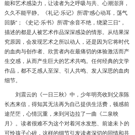
能和艺术感染力，让读者为之呼吸与共、心潮澎湃，
久久不能平静。《礼记·乐记》所谓“感心动耳，荡气
回肠”；《史记·乐书》所谓“余音不绝，绕梁三日”，
描述的都是人被艺术作品深深感染的情形。从结果深
究原因，会发现艺术之所以动人，还是因为它将时代
的血肉与创作者、欣赏者内在最痛切的体验激活而产
生交感，从而产生巨大的艺术共鸣。任何经典的文学
作品，都不乏感人至深、引人共鸣、发人深思的血肉
细节。
刘震云的《一日三秋》中，少年明亮收到父亲陈
长杰来信，得知其无法再为自己提供生活费，顿感前
途茫茫，心情沉重，来到河边拉了一曲《二泉映
月》。读者很难不为这个对着河水发愁、前途未卜的
可怜孩子心碎，这样的细节引发读者深切的同情和共