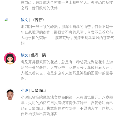
撑自己，最终成为全村唯一考上初中的人。邻里态度反转
之后，昔日敌对的伙伴
散文
|
《苦行》
那刀削一般平顶的峰巅，那浑圆巍峨的山峦，何尝不是千
年狂飙雕琢的杰作；那亘古不息的风啸，何尝不是苍穹与
大地永恒的絮语…… 漠漠荒野，漫漾出胡马啸风的苍茫气
韵
散文
|
蠡湖一隅
瞧见开得很繁丽的花丛，总是有一种想要走到繁花中去游
冶的一番的奢想。人在花中，花在人旁，花簇拥着人开，
人摇曳着花去，这是多么令人羡慕且神往的图画中的世界
啊。
小说
|
日薄西山
小说以省高院藏族法官罗布的第一人称回忆展开。八岁那
年，失明的奶奶终日执着绕菩提佛塔转经，反复念叨自己
已到日薄西山，执意留住罗布陪伴，不愿他入学；同龄玩
伴丹增顿珠出言刺痛罗