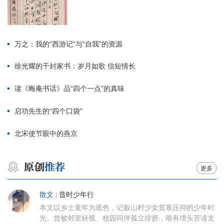
万之：我的“西游记”与“自我”的资源
徐光耀的千封家书：岁月如歌 信短情长
读《晦庵书话》品“四个一点”的真味
启功先生的“四个口袋”
北宋使节眼中的燕京
更多
散文
|
昔时少年行
本文以乡土童年为底色，记叙山村少女贫寒压抑的少年时
光。曾被邻里轻视、校园同伴孤立排挤，唯有埋头苦读支