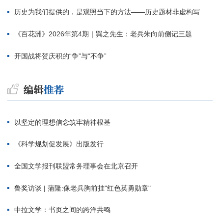
历史为我们提供的，是观照当下的方法——历史题材非虚构写作多人谈
《百花洲》2026年第4期｜巽之先生：老兵朱向前侧记三题
开国战将贺庆积的“争”与“不争”
以坚定的理想信念筑牢精神根基
《科学规划促发展》出版发行
全国文学报刊联盟常务理事会在北京召开
鲁奖访谈 | 蒲隆:像老兵胸前挂"红色英勇勋章"
中拉文学：书页之间的跨洋共鸣