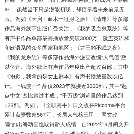
佳绩，诸多“爆款”作品已经或即将被打造成为“世界级
IP”，虽然当下只是潜能初现，却预示着未来前景无
限。例如《天启：血术士征服之旅》《情迷》等多部
作品海外线下出版广受关注，《我的吸血鬼系统》等
有声书作品单部最高播放量突破3000万，覆盖英语和
印欧语系的众多国家和地区；《龙王的不眠之夜》
《我的龙系统》等多部作品海外漫画改编“人气值”数
以亿计。海外线上有声作品年度出产超过百部，其中
《抱歉，我拿的是女主剧本》有声书播放量数以亿
计。上线漫画作品仅2023年就接近3000部，其中“起
点中文”占比超过半成，“千万级”浏览量的作品达到
123部。例如，《全职高手》日文版在Piccoma平台
累计点赞数超567万，长居人气榜三甲。“网文改
编”的出海动画也取得骄人成绩，自2022年9月阅文开