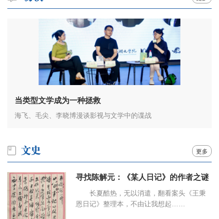
当类型文学成为一种拯救
海飞、毛尖、李晓博漫谈影视与文学中的谍战
更多
寻找陈解元：《某人日记》的作者之谜
长夏酷热，无以消遣，翻看案头《王秉
恩日记》整理本，不由让我想起……