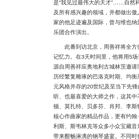
是“我见过最伟大的天才”……自
及所有感兴趣的领域，并都做出傲
家的他足迹遍及国际，曾与维也纳
乐团合作演出。
此番到访北京，周善祥将全方
记忆力。在3天时间里，他将用5场
源自周善祥应奥地利古城林茨邀请
历经繁复雕琢的巴洛克时期、均衡
元风格并存的20世纪及至当下先锋
听、也最喜爱的大师之作，这其中
顿、莫扎特、贝多芬、肖邦、李斯
核心作曲家的精品作品，更有约翰·
利斯、斯韦林克等众多小众宝藏音
带来酣畅淋漓的钢琴盛宴。不同时