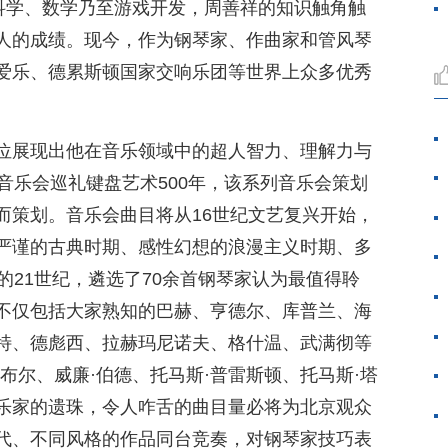
然科学、数学乃至游戏开发，周善祥的知识触角触
人的成绩。现今，作为钢琴家、作曲家和管风琴
爱乐、德累斯顿国家交响乐团等世界上众多优秀
位展现出他在音乐领域中的超人智力、理解力与
音乐会巡礼键盘艺术500年，该系列音乐会策划
而策划。音乐会曲目将从16世纪文艺复兴开始，
严谨的古典时期、感性幻想的浪漫主义时期、多
的21世纪，遴选了70余首钢琴家认为最值得聆
不仅包括大家熟知的巴赫、亨德尔、库普兰、海
特、德彪西、拉赫玛尼诺夫、格什温、武满彻等
布尔、威廉·伯德、托马斯·普雷斯顿、托马斯·塔
乐家的遗珠，令人咋舌的曲目量必将为北京观众
代、不同风格的作品同台竞奏，对钢琴家技巧表