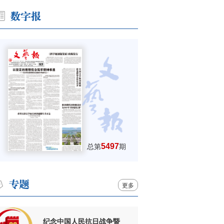
5497
总第
期
更多
纪念中国人民抗日战争暨