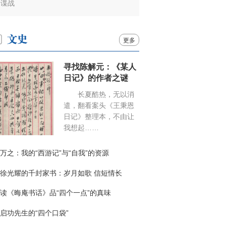
谍战
更多
寻找陈解元：《某人
日记》的作者之谜
长夏酷热，无以消
遣，翻看案头《王秉恩
日记》整理本，不由让
我想起……
万之：我的“西游记”与“自我”的资源
徐光耀的千封家书：岁月如歌 信短情长
读《晦庵书话》品“四个一点”的真味
启功先生的“四个口袋”