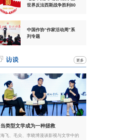
世界反法西斯战争胜利80
周年
中国作协“作家活动周”系
列专题
更多
当类型文学成为一种拯救
海飞、毛尖、李晓博漫谈影视与文学中的