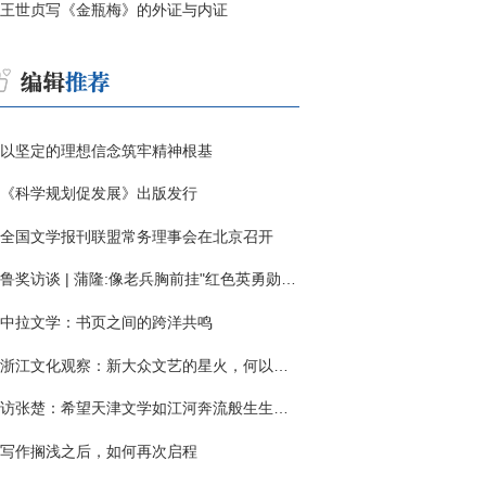
王世贞写《金瓶梅》的外证与内证
以坚定的理想信念筑牢精神根基
《科学规划促发展》出版发行
全国文学报刊联盟常务理事会在北京召开
鲁奖访谈 | 蒲隆:像老兵胸前挂"红色英勇勋章"
中拉文学：书页之间的跨洋共鸣
浙江文化观察：新大众文艺的星火，何以燎原？
访张楚：希望天津文学如江河奔流般生生不息
写作搁浅之后，如何再次启程