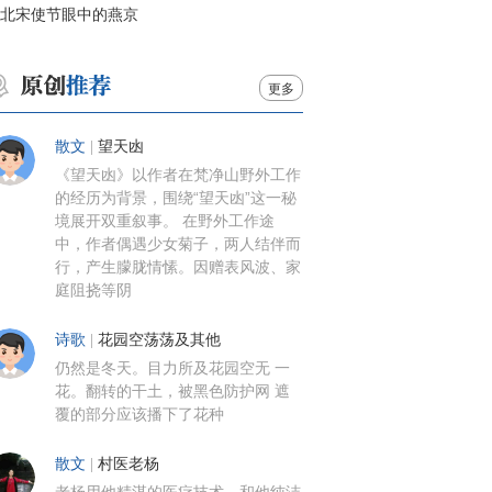
北宋使节眼中的燕京
更多
散文
|
望天凼
《望天凼》以作者在梵净山野外工作
的经历为背景，围绕“望天凼”这一秘
境展开双重叙事。 在野外工作途
中，作者偶遇少女菊子，两人结伴而
行，产生朦胧情愫。因赠表风波、家
庭阻挠等阴
诗歌
|
花园空荡荡及其他
仍然是冬天。目力所及花园空无 一
花。翻转的干土，被黑色防护网 遮
覆的部分应该播下了花种
散文
|
村医老杨