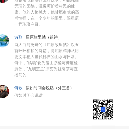
老杨用他精湛的医疗技术，和他纯洁
无瑕的医德，温暖呵护着村民的健
康。他的人格魅力，他甘愿奉献的高
尚情操，在一个少年的眼里，跟星辰
一样璀璨夺目。
诗歌
|
屈原故里帖（组诗）
诗人白河泛舟的《屈原故里帖》以五
首环环相扣的诗篇，将屈原精神从历
史文本植入当代秭归的山水与日常。
诗中，“橘颂”化为漫山脐橙与糖度检
测仪，“九畹芝兰”演变为丝绵茶与直
播间的
诗歌
|
假如时间会说话（外三首）
假如时间会说话