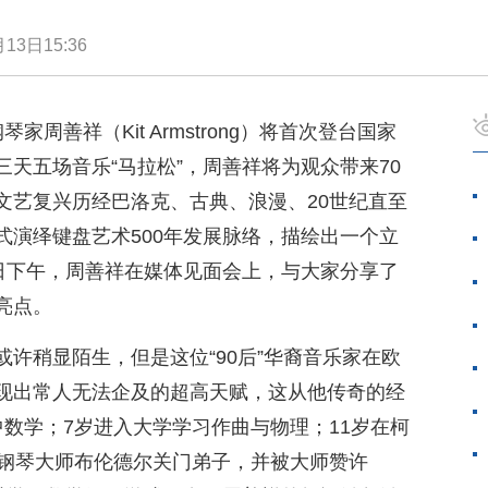
13日15:36
钢琴家周善祥（Kit Armstrong）将首次登台国家
天五场音乐“马拉松”，周善祥将为观众带来70
文艺复兴历经巴洛克、古典、浪漫、20世纪直至
式演绎键盘艺术500年发展脉络，描绘出一个立
3日下午，周善祥在媒体见面会上，与大家分享了
亮点。
许稍显陌生，但是这位“90后”华裔音乐家在欧
现出常人无法企及的超高天赋，这从他传奇的经
数学；7岁进入大学学习作曲与物理；11岁在柯
为钢琴大师布伦德尔关门弟子，并被大师赞许