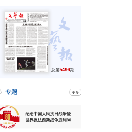
5496
总第
期
更多
纪念中国人民抗日战争暨
世界反法西斯战争胜利80
周年