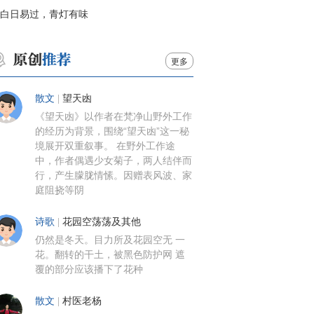
白日易过，青灯有味
更多
散文
|
望天凼
《望天凼》以作者在梵净山野外工作
的经历为背景，围绕“望天凼”这一秘
境展开双重叙事。 在野外工作途
中，作者偶遇少女菊子，两人结伴而
行，产生朦胧情愫。因赠表风波、家
庭阻挠等阴
诗歌
|
花园空荡荡及其他
仍然是冬天。目力所及花园空无 一
花。翻转的干土，被黑色防护网 遮
覆的部分应该播下了花种
散文
|
村医老杨