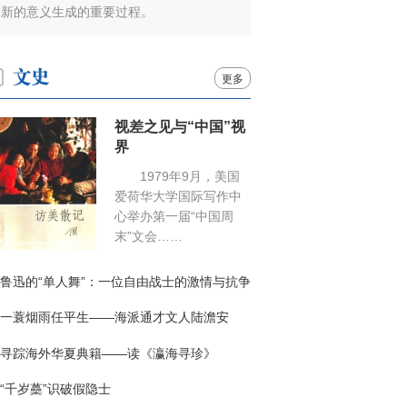
新的意义生成的重要过程。
更多
视差之见与“中国”视
界
1979年9月，美国
爱荷华大学国际写作中
心举办第一届“中国周
末”文会……
鲁迅的“单人舞”：一位自由战士的激情与抗争
一蓑烟雨任平生——海派通才文人陆澹安
寻踪海外华夏典籍——读《瀛海寻珍》
“千岁蘽”识破假隐士