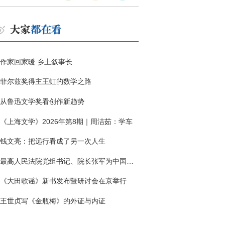
作家回家暖 乡土叙事长
菲尔兹奖得主王虹的数学之路
从鲁迅文学奖看创作新趋势
《上海文学》2026年第8期｜周洁茹：学车
钱文亮：把远行看成了另一次人生
最高人民法院党组书记、院长张军为中国作协干部大讲堂授课
《大田歌谣》新书发布暨研讨会在京举行
王世贞写《金瓶梅》的外证与内证