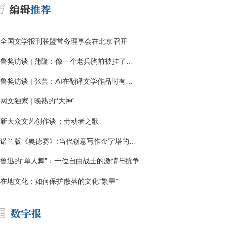
全国文学报刊联盟常务理事会在北京召开
鲁奖访谈 | 蒲隆：像一个老兵胸前被挂了一枚“红色英勇勋章”
鲁奖访谈 | 张芸：AI在翻译文学作品时有明显局限
网文独家 | 晚熟的“大神”
新大众文艺创作谈：劳动者之歌
诺兰版《奥德赛》:当代创意写作金字塔的宏伟与平庸
鲁迅的“单人舞”：一位自由战士的激情与抗争
在地文化：如何保护散落的文化“繁星”