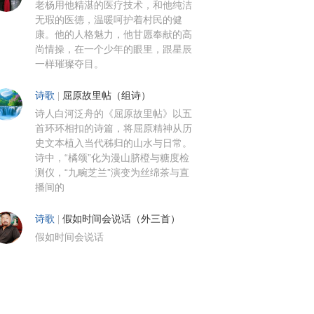
老杨用他精湛的医疗技术，和他纯洁
无瑕的医德，温暖呵护着村民的健
康。他的人格魅力，他甘愿奉献的高
尚情操，在一个少年的眼里，跟星辰
一样璀璨夺目。
诗歌
|
屈原故里帖（组诗）
诗人白河泛舟的《屈原故里帖》以五
首环环相扣的诗篇，将屈原精神从历
史文本植入当代秭归的山水与日常。
诗中，“橘颂”化为漫山脐橙与糖度检
测仪，“九畹芝兰”演变为丝绵茶与直
播间的
诗歌
|
假如时间会说话（外三首）
假如时间会说话