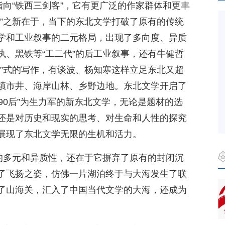
指向“铁西三剑客”，它有更广泛的作家群体和更丰
学”之新在于，当下的东北文学打破了原有的传统
学和工业叙事的二元格局，出现了多向度、异质
执、黑铁等“工二代”的后工业叙事，还有牛健哲
说”式的写作，有谈波、杨知寒这样立足东北又超
镇市井、海岸山林、乡野边地。东北文学开启了
“90后”为生力军的新东北文学，无论是题材的选
还是对历史和现实的思考、对生命和人性的探究
展现了东北文学无限的生机和活力。
它的多元和异质性，还在于它摒弃了原有的封闭沉
了飞扬之姿，仿佛一片湖泊终于与大海发生了联
了山海关，汇入了中国当代文学的大海，还成为