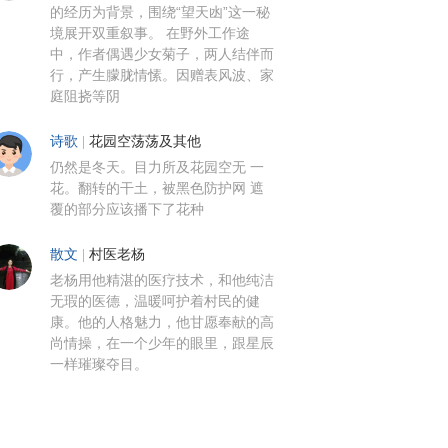
的经历为背景，围绕“望天凼”这一秘
境展开双重叙事。 在野外工作途
中，作者偶遇少女菊子，两人结伴而
行，产生朦胧情愫。因赠表风波、家
庭阻挠等阴
诗歌
|
花园空荡荡及其他
仍然是冬天。目力所及花园空无 一
花。翻转的干土，被黑色防护网 遮
覆的部分应该播下了花种
散文
|
村医老杨
老杨用他精湛的医疗技术，和他纯洁
无瑕的医德，温暖呵护着村民的健
康。他的人格魅力，他甘愿奉献的高
尚情操，在一个少年的眼里，跟星辰
一样璀璨夺目。