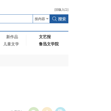
[
旧版
入口]
新作品
文艺报
儿童文学
鲁迅文学院