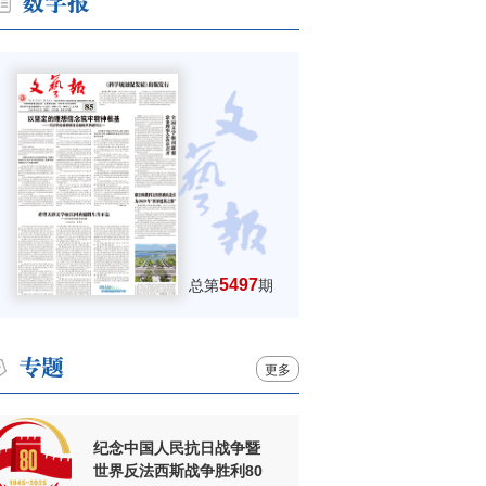
5497
总第
期
更多
纪念中国人民抗日战争暨
世界反法西斯战争胜利80