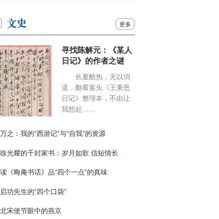
更多
寻找陈解元：《某人
日记》的作者之谜
长夏酷热，无以消
遣，翻看案头《王秉恩
日记》整理本，不由让
我想起……
万之：我的“西游记”与“自我”的资源
徐光耀的千封家书：岁月如歌 信短情长
读《晦庵书话》品“四个一点”的真味
启功先生的“四个口袋”
北宋使节眼中的燕京