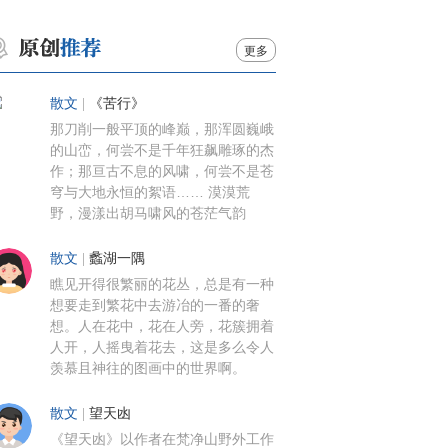
更多
散文
|
《苦行》
那刀削一般平顶的峰巅，那浑圆巍峨
的山峦，何尝不是千年狂飙雕琢的杰
作；那亘古不息的风啸，何尝不是苍
穹与大地永恒的絮语…… 漠漠荒
野，漫漾出胡马啸风的苍茫气韵
散文
|
蠡湖一隅
瞧见开得很繁丽的花丛，总是有一种
想要走到繁花中去游冶的一番的奢
想。人在花中，花在人旁，花簇拥着
人开，人摇曳着花去，这是多么令人
羡慕且神往的图画中的世界啊。
散文
|
望天凼
《望天凼》以作者在梵净山野外工作