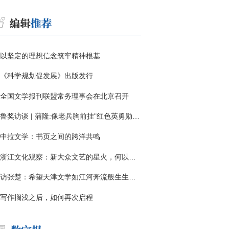
以坚定的理想信念筑牢精神根基
《科学规划促发展》出版发行
全国文学报刊联盟常务理事会在北京召开
鲁奖访谈 | 蒲隆:像老兵胸前挂"红色英勇勋章"
中拉文学：书页之间的跨洋共鸣
浙江文化观察：新大众文艺的星火，何以燎原？
访张楚：希望天津文学如江河奔流般生生不息
写作搁浅之后，如何再次启程