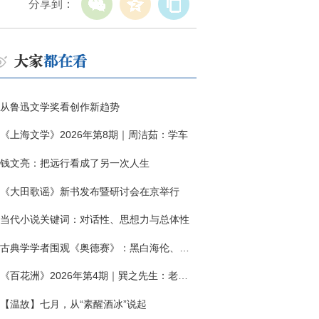
分享到：
从鲁迅文学奖看创作新趋势
《上海文学》2026年第8期｜周洁茹：学车
钱文亮：把远行看成了另一次人生
《大田歌谣》新书发布暨研讨会在京举行
当代小说关键词：对话性、思想力与总体性
古典学学者围观《奥德赛》：黑白海伦、佩涅罗佩的别针与神秘入侵者
《百花洲》2026年第4期｜巽之先生：老兵朱向前侧记三题
【温故】七月，从“素醒酒冰”说起