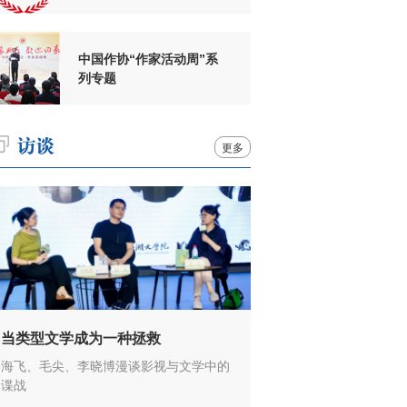
周年
中国作协“作家活动周”系
列专题
更多
当类型文学成为一种拯救
海飞、毛尖、李晓博漫谈影视与文学中的
谍战