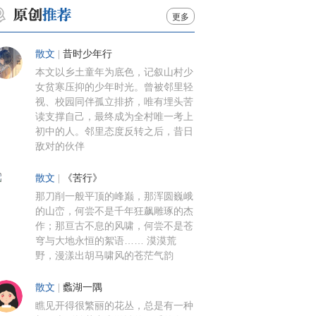
更多
散文
|
昔时少年行
本文以乡土童年为底色，记叙山村少
女贫寒压抑的少年时光。曾被邻里轻
视、校园同伴孤立排挤，唯有埋头苦
读支撑自己，最终成为全村唯一考上
初中的人。邻里态度反转之后，昔日
敌对的伙伴
散文
|
《苦行》
那刀削一般平顶的峰巅，那浑圆巍峨
的山峦，何尝不是千年狂飙雕琢的杰
作；那亘古不息的风啸，何尝不是苍
穹与大地永恒的絮语…… 漠漠荒
野，漫漾出胡马啸风的苍茫气韵
散文
|
蠡湖一隅
瞧见开得很繁丽的花丛，总是有一种