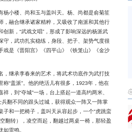
有杨小楼、尚和玉与盖叫天。杨、尚都是俞菊笙
师，融合继承诸家精粹，又吸收了南派和其他行
和创新，“武戏文唱”，形成了影响深远的杨派武
保守，武功扎实稳练，身段、把子、架势气度很
手戏是《晋阳宫》《四平山》《铁笼山》《金沙
名，继承李春来的艺术，将武术功底作为武打技
称“盖派”。他的绝活儿有很多，1923年，他在
嘉祥，到“夺城”一场，台上搭起一道高约两米、
个士兵翻不同的跟头过城，获得观众一阵又一阵掌
桌子和一把椅子，盖叫天从容起步，一个“虎跳蛮
腾空翻转），凌空而起，翻越过两桌一椅，那轻盈
犹如雷鸣。