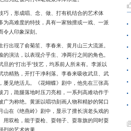
技巧，形成唱、念、做、打有机结合的艺术体
多为高难度的特技，具有一家独擅或一戏、一派
而令人印象深刻。
生行出现了俞菊笙、李春来、黄月山三大流派。
脸的演法，以表现介乎生、净两行之间的角色。
武旦的“打出手”技艺，均系前人所未有。李派以
武功精熟，开打干净利落。李春来吸收武旦、武
，屡见绝活儿。《花蝴蝶》剧中，他先在三张高
拔刀，跪腿落地时压刀亮相，一系列高难动作于
被广为称绝。黄派以唱功刻画人物和精妙的髯口
月山在《绝燕岭》剧中，显示了擅长演老头戏的
、用双枪，能于耍枪、耍翎子、耍靠旗的同时耍
强烈的艺术效果。