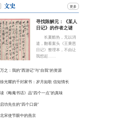
更多
寻找陈解元：《某人
日记》的作者之谜
长夏酷热，无以消
遣，翻看案头《王秉恩
日记》整理本，不由让
我想起……
万之：我的“西游记”与“自我”的资源
徐光耀的千封家书：岁月如歌 信短情长
读《晦庵书话》品“四个一点”的真味
启功先生的“四个口袋”
北宋使节眼中的燕京