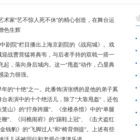
艺术家“艺不惊人死不休”的精心创造，在舞台运
增色生辉
空中剧院”栏目播出上海京剧院的《战宛城》。戏
出城迎战曹营猛将典韦，与后者手持的双戟一搭一
飞起，落向身后城内。这一“甩盔”动作，凸显典
感染力很强。
早年的“十绝”之一。此番饰演张绣的是他的弟子奚
舞台表演中的十个绝活儿，除了“大靠甩盔”，还包
铁笼山》的“拧身跨腿”、《坐楼杀惜》中的“单腿
夹鞭”、《问樵闹府》的“踢鞋上冠”、《击犬盗红
《金钱豹》的“飞脚过人”和“椅背倒提”。上述有些
绝活儿还被同行和老观众津津乐道。