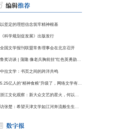
以坚定的理想信念筑牢精神根基
《科学规划促发展》出版发行
全国文学报刊联盟常务理事会在北京召开
鲁奖访谈 | 蒲隆:像老兵胸前挂"红色英勇勋章"
中拉文学：书页之间的跨洋共鸣
5.25亿人的“精神食粮”升级了，网络文学有了哪些新变化？
浙江文化观察：新大众文艺的星火，何以燎原？
访张楚：希望天津文学如江河奔流般生生不息