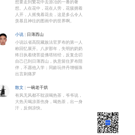
想要走到繁花中去游冶的一番的奢
想。人在花中，花在人旁，花簇拥着
人开，人摇曳着花去，这是多么令人
羡慕且神往的图画中的世界啊。
小说
|
日薄西山
小说以省高院藏族法官罗布的第一人
称回忆展开。八岁那年，失明的奶奶
终日执着绕菩提佛塔转经，反复念叨
自己已到日薄西山，执意留住罗布陪
伴，不愿他入学；同龄玩伴丹增顿珠
出言刺痛罗
散文
|
一碗老干烘
有风无风都不耽误喝热茶，爷爷说，
大热天喝凉茶伤身，喝热茶，出一身
汗，反倒凉快。