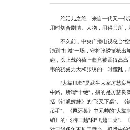
绝活儿之绝，来自一代又一代
用时切合剧情、人物，用得其所，
不久前，中央广播电视总台“
演到“打城”一场，守将张绣挺枪
碰，头上戴的荷叶盔竟被震得高高
韦的骁勇力大和张绣的一时慌乱，
“大靠甩盔”是武生大家厉慧良
中路。所谓“十绝”，指的是厉慧良
括《钟馗嫁妹》的“飞叉下桌”、《
吊毛”、《凤还巢》中元帅的“大靠
绡》的“飞脚三越”和“飞越三桌”、
戏已经多年不见于舞台，但戏中的