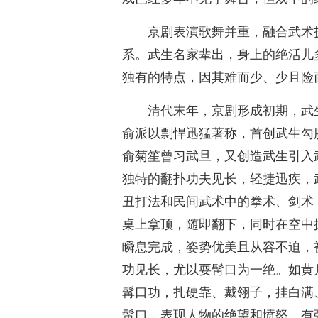
京剧表演歌舞并重，融合武术
系。武生名家辈出，身上的绝活儿
独有的特点，因其难而少、少且险
清代末年，京剧形成初期，武
俞派以剽悍迅猛著称，首创武生勾
俞菊笙曾习武旦，又创造武生引入
独特的翻扑功夫见长，轻捷迅疾，
丑打法和民间武术中的拳术、剑术
桌上拿顶，随即翻下，同时在空中
瞬息完成，姿势优美且从容不迫，
功见长，尤以耍髯口为一绝。如黄
髯口功，扎硬靠、戴翎子，挂白满
髯口，表现人物的绝望和愤怒，有