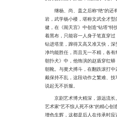
继杨、尚、盖之后称“绝”的
岩，武学杨小楼，堪称文武全才型
健，在《闹天宫》中创造“钻塔”
着黑布，只能容一人身子笔直穿过
钻进塔里，蹿得又高又准又快，深
净均能胜任，而且无一不精，各有
朝扑犬》中，他饰演的赵盾穿红蟒
朝靴。与獒犬搏斗，在翻跌滚打中
戴保持不乱，这段动作之繁难、技
说起无不折服。
京剧艺术博大精深，源远流长
艺术家“艺不惊人死不休”的精心
增色生辉，这都是后人在传承时应