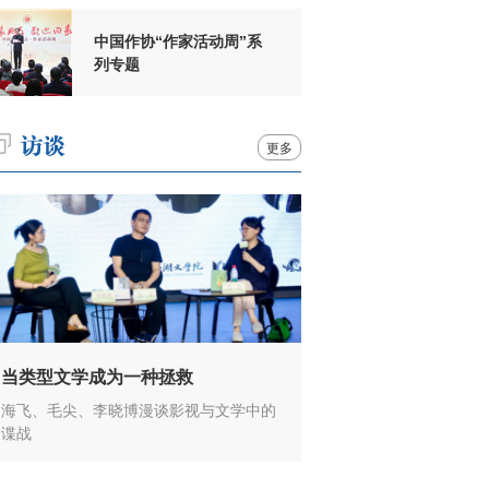
中国作协“作家活动周”系
列专题
更多
当类型文学成为一种拯救
海飞、毛尖、李晓博漫谈影视与文学中的
谍战