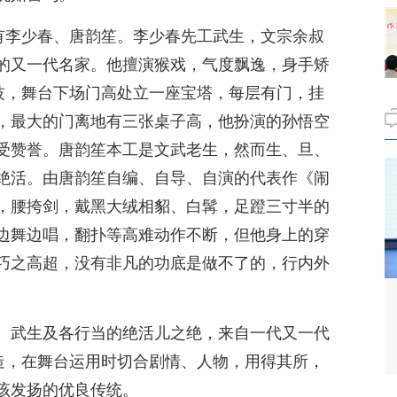
还有李少春、唐韵笙。李少春先工武生，文宗余叔
的又一代名家。他擅演猴戏，气度飘逸，身手矫
特技，舞台下场门高处立一座宝塔，每层有门，挂
，最大的门离地有三张桌子高，他扮演的孙悟空
受赞誉。唐韵笙本工是文武老生，然而生、旦、
绝活。由唐韵笙自编、自导、自演的代表作《闹
，腰挎剑，戴黑大绒相貂、白髯，足蹬三寸半的
边舞边唱，翻扑等高难动作不断，但他身上的穿
巧之高超，没有非凡的功底是做不了的，行内外
。武生及各行当的绝活儿之绝，来自一代又一代
创造，在舞台运用时切合剧情、人物，用得其所，
该发扬的优良传统。