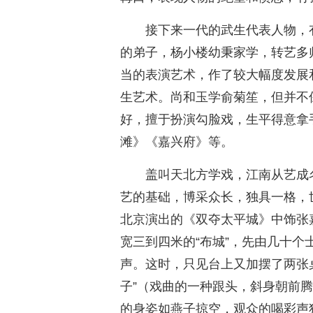
接下来一代的武生代表人物，
的弟子，杨小楼幼秉家学，转艺多
当的表演艺术，作了较大幅度发展
生艺术。尚和玉学俞菊笙，但并不
好，擅于扮演勾脸戏，生平得意拿
滩》《嘉兴府》等。
盖叫天北方学戏，江南从艺成
艺的基础，博采众长，独具一格，世
北京演出的《双夺太平城》中饰张
宽三到四米的“布城”，先由几十
声。这时，只见台上又加摆了两张
子”（戏曲的一种跟头，斜身朝前
的身姿如燕子掠空，观众的喝彩声