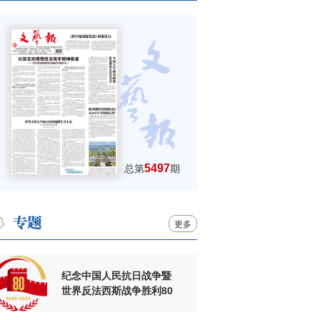
5497
总第
期
更多
纪念中国人民抗日战争暨
世界反法西斯战争胜利80
周年