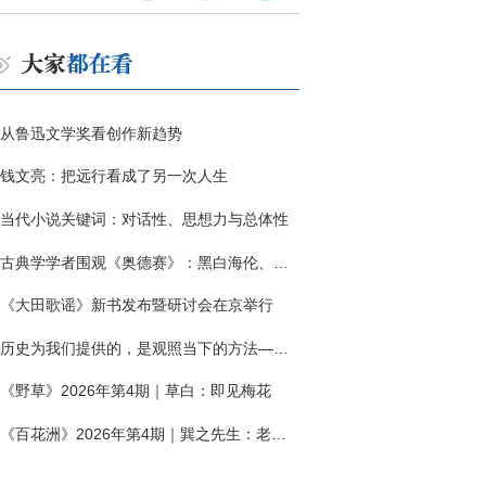
从鲁迅文学奖看创作新趋势
钱文亮：把远行看成了另一次人生
当代小说关键词：对话性、思想力与总体性
古典学学者围观《奥德赛》：黑白海伦、佩涅罗佩的别针与神秘入侵者
《大田歌谣》新书发布暨研讨会在京举行
历史为我们提供的，是观照当下的方法——历史题材非虚构写作多人谈
《野草》2026年第4期｜草白：即见梅花
《百花洲》2026年第4期｜巽之先生：老兵朱向前侧记三题