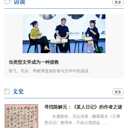
更多
当类型文学成为一种拯救
海飞、毛尖、李晓博漫谈影视与文学中的谍战
更多
寻找陈解元：《某人日记》的作者之谜
长夏酷热，无以消遣，翻看案头《王秉
恩日记》整理本，不由让我想起……