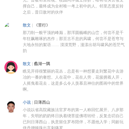
撑自己，最终成为全村唯一考上初中的人。邻里态度反转
之后，昔日敌对的伙伴
散文
|
《苦行》
那刀削一般平顶的峰巅，那浑圆巍峨的山峦，何尝不是千
年狂飙雕琢的杰作；那亘古不息的风啸，何尝不是苍穹与
大地永恒的絮语…… 漠漠荒野，漫漾出胡马啸风的苍茫气
韵
散文
|
蠡湖一隅
瞧见开得很繁丽的花丛，总是有一种想要走到繁花中去游
冶的一番的奢想。人在花中，花在人旁，花簇拥着人开，
人摇曳着花去，这是多么令人羡慕且神往的图画中的世界
啊。
小说
|
日薄西山
小说以省高院藏族法官罗布的第一人称回忆展开。八岁那
年，失明的奶奶终日执着绕菩提佛塔转经，反复念叨自己
已到日薄西山，执意留住罗布陪伴，不愿他入学；同龄玩
伴丹增顿珠出言刺痛罗