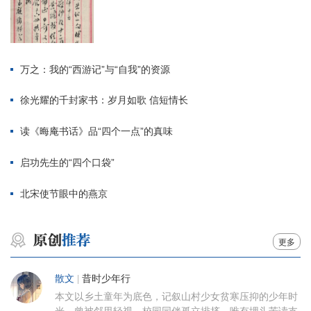
万之：我的“西游记”与“自我”的资源
徐光耀的千封家书：岁月如歌 信短情长
读《晦庵书话》品“四个一点”的真味
启功先生的“四个口袋”
北宋使节眼中的燕京
更多
散文
|
昔时少年行
本文以乡土童年为底色，记叙山村少女贫寒压抑的少年时
光。曾被邻里轻视、校园同伴孤立排挤，唯有埋头苦读支