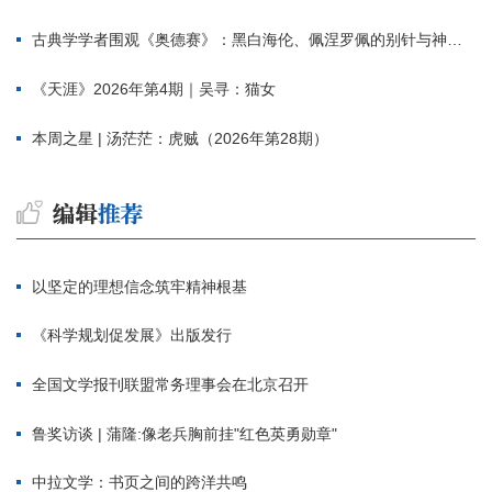
古典学学者围观《奥德赛》：黑白海伦、佩涅罗佩的别针与神秘入侵者
《天涯》2026年第4期｜吴寻：猫女
本周之星 | 汤茫茫：虎贼（2026年第28期）
以坚定的理想信念筑牢精神根基
《科学规划促发展》出版发行
全国文学报刊联盟常务理事会在北京召开
鲁奖访谈 | 蒲隆:像老兵胸前挂"红色英勇勋章"
中拉文学：书页之间的跨洋共鸣