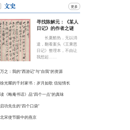
更多
寻找陈解元：《某人
日记》的作者之谜
长夏酷热，无以消
遣，翻看案头《王秉恩
日记》整理本，不由让
我想起……
万之：我的“西游记”与“自我”的资源
徐光耀的千封家书：岁月如歌 信短情长
读《晦庵书话》品“四个一点”的真味
启功先生的“四个口袋”
北宋使节眼中的燕京