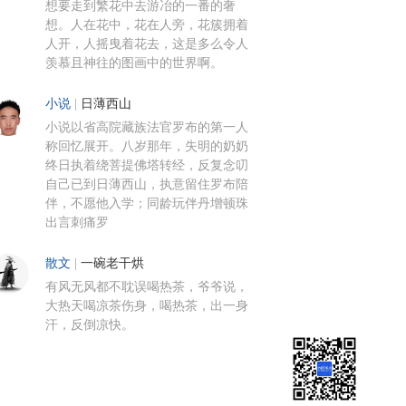
想要走到繁花中去游冶的一番的奢
想。人在花中，花在人旁，花簇拥着
人开，人摇曳着花去，这是多么令人
羡慕且神往的图画中的世界啊。
小说
|
日薄西山
小说以省高院藏族法官罗布的第一人
称回忆展开。八岁那年，失明的奶奶
终日执着绕菩提佛塔转经，反复念叨
自己已到日薄西山，执意留住罗布陪
伴，不愿他入学；同龄玩伴丹增顿珠
出言刺痛罗
散文
|
一碗老干烘
有风无风都不耽误喝热茶，爷爷说，
大热天喝凉茶伤身，喝热茶，出一身
汗，反倒凉快。