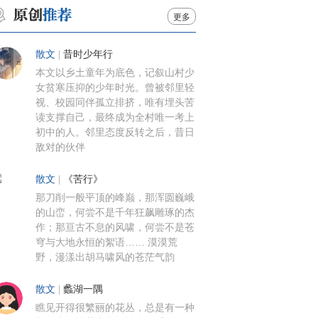
更多
散文
|
昔时少年行
本文以乡土童年为底色，记叙山村少
女贫寒压抑的少年时光。曾被邻里轻
视、校园同伴孤立排挤，唯有埋头苦
读支撑自己，最终成为全村唯一考上
初中的人。邻里态度反转之后，昔日
敌对的伙伴
散文
|
《苦行》
那刀削一般平顶的峰巅，那浑圆巍峨
的山峦，何尝不是千年狂飙雕琢的杰
作；那亘古不息的风啸，何尝不是苍
穹与大地永恒的絮语…… 漠漠荒
野，漫漾出胡马啸风的苍茫气韵
散文
|
蠡湖一隅
瞧见开得很繁丽的花丛，总是有一种