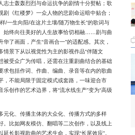
人志士轰轰烈烈与命运抗争的剧情十分熨帖；歌
视剧《红楼梦》一众人物的悲剧命运暗中贴合；
样/一生向阳/在这片土壤/随万物生长”的歌词与
、始终向往美好的人生故事恰切相融……剧与曲
升华了画面，产生“音画合一”的适配感。其次，
多情景下从以视觉性为主的影视作品“伴随文
若想被受众广为传唱，还需在注重剧曲结合的基础
要求包括作词、作曲、编曲、录音等在内的歌曲
平，不能局限于固定模式或套路，一味迎合市
乐创作的艺术边界，将“流水线生产”变为“高级
多元化、传播主体的大众化、传播方式的多样
好。比如网友模仿、翻唱等二次创作，以及线上
以延长影视歌曲的艺术生命，实现“长尾效应”。