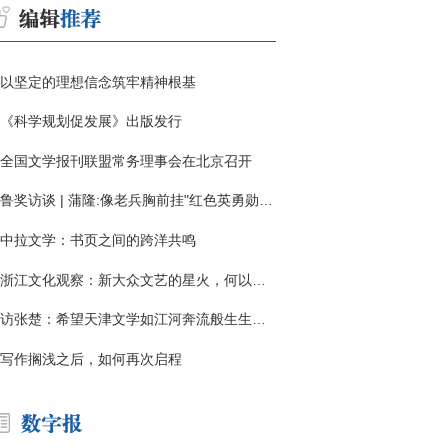
以坚定的理想信念筑牢精神根基
《科学规划促发展》出版发行
全国文学报刊联盟常务理事会在北京召开
鲁奖访谈 | 蒲隆:像老兵胸前挂"红色英勇勋章"
中拉文学：书页之间的跨洋共鸣
浙江文化观察：新大众文艺的星火，何以燎原？
访张楚：希望天津文学如江河奔流般生生不息
写作搁浅之后，如何再次启程