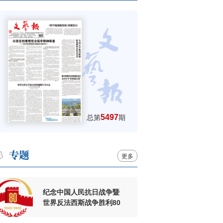
5497
总第
期
更多
纪念中国人民抗日战争暨
世界反法西斯战争胜利80
周年