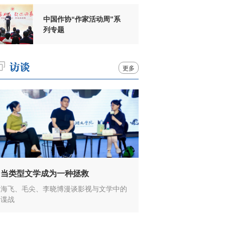
中国作协“作家活动周”系
列专题
更多
当类型文学成为一种拯救
海飞、毛尖、李晓博漫谈影视与文学中的
谍战