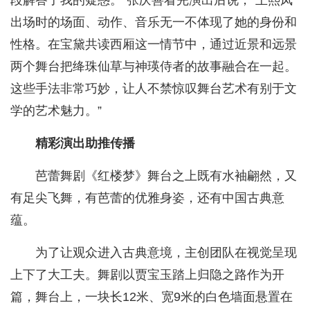
段解答了我的疑惑。”张庆善看完演出后说，“王熙凤
出场时的场面、动作、音乐无一不体现了她的身份和
性格。在宝黛共读西厢这一情节中，通过近景和远景
两个舞台把绛珠仙草与神瑛侍者的故事融合在一起。
这些手法非常巧妙，让人不禁惊叹舞台艺术有别于文
学的艺术魅力。”
精彩演出助推传播
芭蕾舞剧《红楼梦》舞台之上既有水袖翩然，又
有足尖飞舞，有芭蕾的优雅身姿，还有中国古典意
蕴。
为了让观众进入古典意境，主创团队在视觉呈现
上下了大工夫。舞剧以贾宝玉踏上归隐之路作为开
篇，舞台上，一块长12米、宽9米的白色墙面悬置在