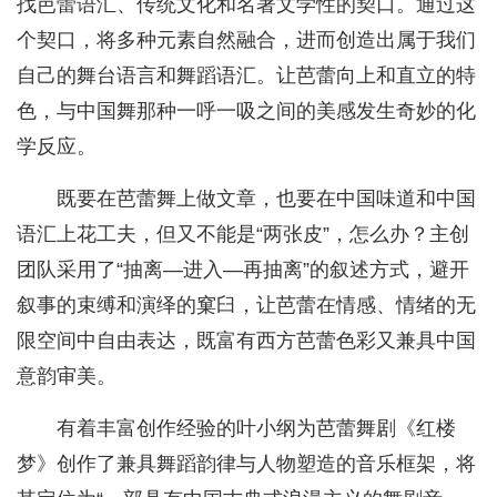
找芭蕾语汇、传统文化和名著文学性的契口。通过这
个契口，将多种元素自然融合，进而创造出属于我们
自己的舞台语言和舞蹈语汇。让芭蕾向上和直立的特
色，与中国舞那种一呼一吸之间的美感发生奇妙的化
学反应。
既要在芭蕾舞上做文章，也要在中国味道和中国
语汇上花工夫，但又不能是“两张皮”，怎么办？主创
团队采用了“抽离—进入—再抽离”的叙述方式，避开
叙事的束缚和演绎的窠臼，让芭蕾在情感、情绪的无
限空间中自由表达，既富有西方芭蕾色彩又兼具中国
意韵审美。
有着丰富创作经验的叶小纲为芭蕾舞剧《红楼
梦》创作了兼具舞蹈韵律与人物塑造的音乐框架，将