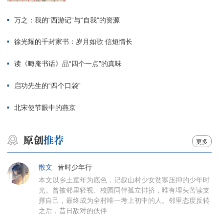
万之：我的“西游记”与“自我”的资源
徐光耀的千封家书：岁月如歌 信短情长
读《晦庵书话》品“四个一点”的真味
启功先生的“四个口袋”
北宋使节眼中的燕京
更多
散文
|
昔时少年行
本文以乡土童年为底色，记叙山村少女贫寒压抑的少年时
光。曾被邻里轻视、校园同伴孤立排挤，唯有埋头苦读支
撑自己，最终成为全村唯一考上初中的人。邻里态度反转
之后，昔日敌对的伙伴