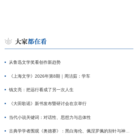
从鲁迅文学奖看创作新趋势
《上海文学》2026年第8期｜周洁茹：学车
钱文亮：把远行看成了另一次人生
《大田歌谣》新书发布暨研讨会在京举行
当代小说关键词：对话性、思想力与总体性
古典学学者围观《奥德赛》：黑白海伦、佩涅罗佩的别针与神秘入侵者