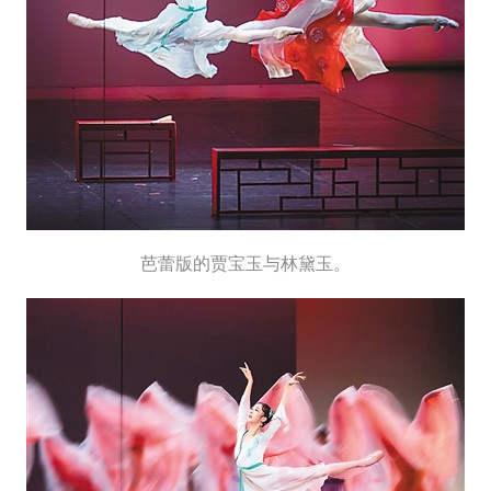
芭蕾版的贾宝玉与林黛玉。