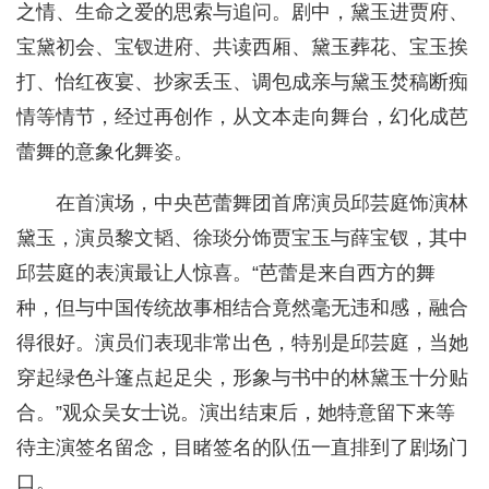
之情、生命之爱的思索与追问。剧中，黛玉进贾府、
宝黛初会、宝钗进府、共读西厢、黛玉葬花、宝玉挨
打、怡红夜宴、抄家丢玉、调包成亲与黛玉焚稿断痴
情等情节，经过再创作，从文本走向舞台，幻化成芭
蕾舞的意象化舞姿。
在首演场，中央芭蕾舞团首席演员邱芸庭饰演林
黛玉，演员黎文韬、徐琰分饰贾宝玉与薛宝钗，其中
邱芸庭的表演最让人惊喜。“芭蕾是来自西方的舞
种，但与中国传统故事相结合竟然毫无违和感，融合
得很好。演员们表现非常出色，特别是邱芸庭，当她
穿起绿色斗篷点起足尖，形象与书中的林黛玉十分贴
合。”观众吴女士说。演出结束后，她特意留下来等
待主演签名留念，目睹签名的队伍一直排到了剧场门
口。