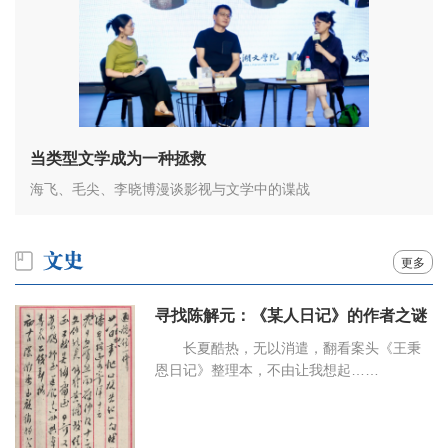
当类型文学成为一种拯救
海飞、毛尖、李晓博漫谈影视与文学中的谍战
更多
寻找陈解元：《某人日记》的作者之谜
长夏酷热，无以消遣，翻看案头《王秉
恩日记》整理本，不由让我想起……