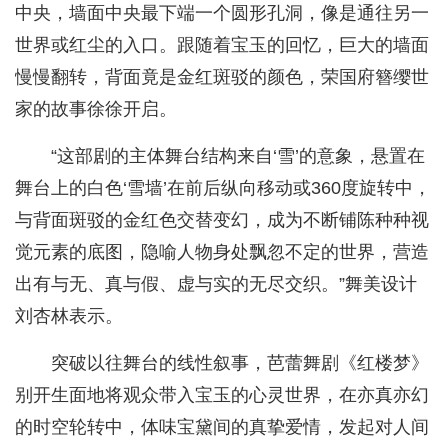
中央，墙面中央最下端一个圆形孔洞，像是通往另一
世界或红尘的入口。跟随着宝玉的回忆，巨大的墙面
慢慢翻转，背面竟是金红斑驳的颜色，荣国府簪缨世
家的故事徐徐开启。
“这部剧的主体舞台结构来自‘雪’的意象，悬置在
舞台上的白色‘雪墙’在前后纵向移动或360度旋转中，
与背面斑驳的金红色交替变幻，成为不断铺陈种种视
觉元素的底图，隐喻人物身处飘忽不定的世界，营造
出有与无、真与假、虚与实的无尽交织。”舞美设计
刘杏林表示。
突破以往舞台的线性叙事，芭蕾舞剧《红楼梦》
别开生面地将观众带入宝玉的心灵世界，在亦真亦幻
的时空轮转中，体味宝黛间的真挚爱情，发起对人间