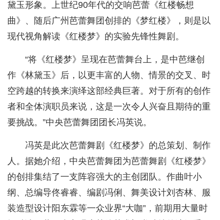
黛玉形象。上世纪90年代的交响芭蕾《红楼畅想
曲》、随后广州芭蕾舞团创排的《梦红楼》，则是以
现代视角解读《红楼梦》的实验先锋性舞剧。
“将《红楼梦》呈现在芭蕾舞台上，是中芭继创
作《林黛玉》后，以更丰富的人物、情景的交叉、时
空跨越的转换来演绎这部经典巨著。对于所有的创作
者和全体演职员来说，这是一次令人兴奋且期待的重
要挑战。”中央芭蕾舞团团长冯英说。
冯英是此次芭蕾舞剧《红楼梦》的总策划、制作
人。据她介绍，中央芭蕾舞团为芭蕾舞剧《红楼梦》
的创排集结了一支阵容强大的主创团队。作曲叶小
纲、总编导佟睿睿、编剧冯俐、舞美设计刘杏林、服
装造型设计阳东霖等一众业界“大咖”，前期用大量时