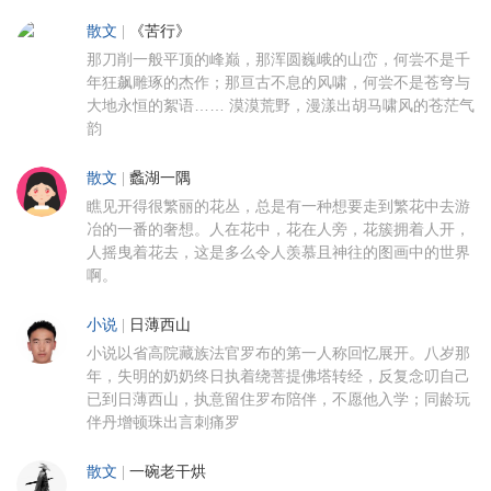
散文
|
《苦行》
那刀削一般平顶的峰巅，那浑圆巍峨的山峦，何尝不是千
年狂飙雕琢的杰作；那亘古不息的风啸，何尝不是苍穹与
大地永恒的絮语…… 漠漠荒野，漫漾出胡马啸风的苍茫气
韵
散文
|
蠡湖一隅
瞧见开得很繁丽的花丛，总是有一种想要走到繁花中去游
冶的一番的奢想。人在花中，花在人旁，花簇拥着人开，
人摇曳着花去，这是多么令人羡慕且神往的图画中的世界
啊。
小说
|
日薄西山
小说以省高院藏族法官罗布的第一人称回忆展开。八岁那
年，失明的奶奶终日执着绕菩提佛塔转经，反复念叨自己
已到日薄西山，执意留住罗布陪伴，不愿他入学；同龄玩
伴丹增顿珠出言刺痛罗
散文
|
一碗老干烘