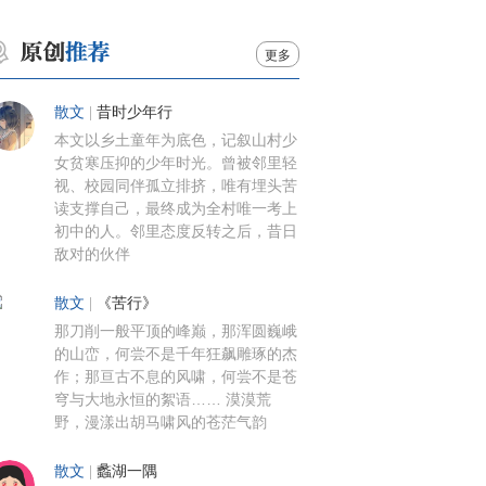
更多
散文
|
昔时少年行
本文以乡土童年为底色，记叙山村少
女贫寒压抑的少年时光。曾被邻里轻
视、校园同伴孤立排挤，唯有埋头苦
读支撑自己，最终成为全村唯一考上
初中的人。邻里态度反转之后，昔日
敌对的伙伴
散文
|
《苦行》
那刀削一般平顶的峰巅，那浑圆巍峨
的山峦，何尝不是千年狂飙雕琢的杰
作；那亘古不息的风啸，何尝不是苍
穹与大地永恒的絮语…… 漠漠荒
野，漫漾出胡马啸风的苍茫气韵
散文
|
蠡湖一隅