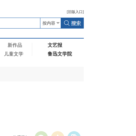
[
旧版
入口]
新作品
文艺报
儿童文学
鲁迅文学院