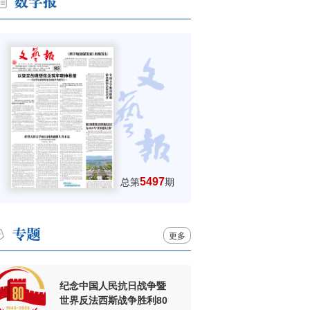
5497
总第
期
更多
纪念中国人民抗日战争暨
世界反法西斯战争胜利80