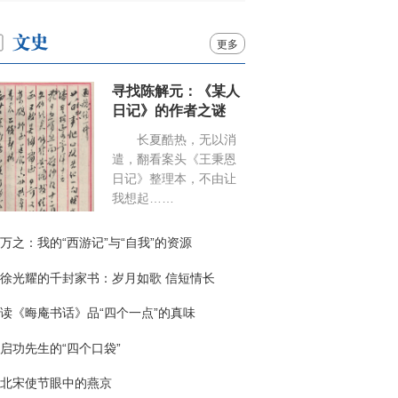
更多
寻找陈解元：《某人
日记》的作者之谜
长夏酷热，无以消
遣，翻看案头《王秉恩
日记》整理本，不由让
我想起……
万之：我的“西游记”与“自我”的资源
徐光耀的千封家书：岁月如歌 信短情长
读《晦庵书话》品“四个一点”的真味
启功先生的“四个口袋”
北宋使节眼中的燕京