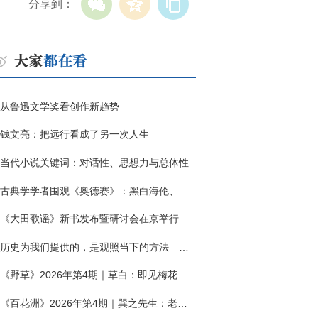
分享到：
从鲁迅文学奖看创作新趋势
钱文亮：把远行看成了另一次人生
当代小说关键词：对话性、思想力与总体性
古典学学者围观《奥德赛》：黑白海伦、佩涅罗佩的别针与神秘入侵者
《大田歌谣》新书发布暨研讨会在京举行
历史为我们提供的，是观照当下的方法——历史题材非虚构写作多人谈
《野草》2026年第4期｜草白：即见梅花
《百花洲》2026年第4期｜巽之先生：老兵朱向前侧记三题