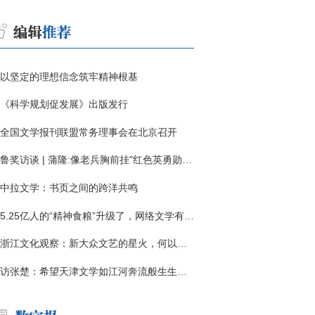
以坚定的理想信念筑牢精神根基
《科学规划促发展》出版发行
全国文学报刊联盟常务理事会在北京召开
鲁奖访谈 | 蒲隆:像老兵胸前挂"红色英勇勋章"
中拉文学：书页之间的跨洋共鸣
5.25亿人的“精神食粮”升级了，网络文学有了哪些新变化？
浙江文化观察：新大众文艺的星火，何以燎原？
访张楚：希望天津文学如江河奔流般生生不息