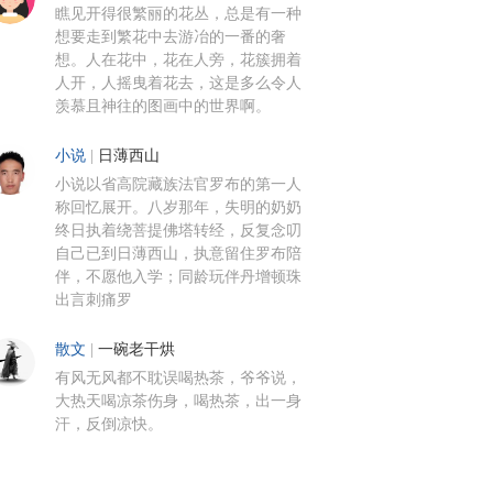
瞧见开得很繁丽的花丛，总是有一种
想要走到繁花中去游冶的一番的奢
想。人在花中，花在人旁，花簇拥着
人开，人摇曳着花去，这是多么令人
羡慕且神往的图画中的世界啊。
小说
|
日薄西山
小说以省高院藏族法官罗布的第一人
称回忆展开。八岁那年，失明的奶奶
终日执着绕菩提佛塔转经，反复念叨
自己已到日薄西山，执意留住罗布陪
伴，不愿他入学；同龄玩伴丹增顿珠
出言刺痛罗
散文
|
一碗老干烘
有风无风都不耽误喝热茶，爷爷说，
大热天喝凉茶伤身，喝热茶，出一身
汗，反倒凉快。