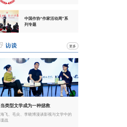
周年
中国作协“作家活动周”系
列专题
更多
当类型文学成为一种拯救
海飞、毛尖、李晓博漫谈影视与文学中的
谍战