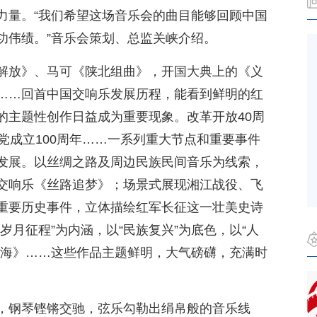
力量。“我们希望这场音乐会的曲目能够回顾中国
功伟绩。”音乐会策划、总监关峡介绍。
解放》、马可《陕北组曲》，开国大典上的《义
……回首中国交响乐发展历程，能看到鲜明的红
的主题性创作日益成为重要现象。改革开放40周
党成立100周年……一系列重大节点和重要事件
发展。以丝绸之路及周边民族民间音乐为线索，
交响乐《丝路追梦》；场景式展现湘江战役、飞
重要历史事件，立体描绘红军长征这一壮美史诗
岁月征程”为内涵，以“民族复兴”为底色，以“人
大海》……这些作品主题鲜明，大气磅礴，充满时
，钢琴铿锵交驰，弦乐勾勒出绢帛般的音乐线