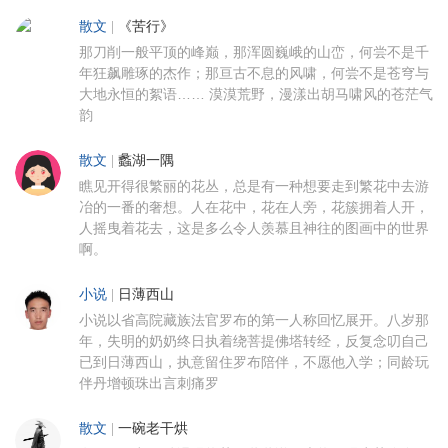
散文
|
《苦行》
那刀削一般平顶的峰巅，那浑圆巍峨的山峦，何尝不是千
年狂飙雕琢的杰作；那亘古不息的风啸，何尝不是苍穹与
大地永恒的絮语…… 漠漠荒野，漫漾出胡马啸风的苍茫气
韵
散文
|
蠡湖一隅
瞧见开得很繁丽的花丛，总是有一种想要走到繁花中去游
冶的一番的奢想。人在花中，花在人旁，花簇拥着人开，
人摇曳着花去，这是多么令人羡慕且神往的图画中的世界
啊。
小说
|
日薄西山
小说以省高院藏族法官罗布的第一人称回忆展开。八岁那
年，失明的奶奶终日执着绕菩提佛塔转经，反复念叨自己
已到日薄西山，执意留住罗布陪伴，不愿他入学；同龄玩
伴丹增顿珠出言刺痛罗
散文
|
一碗老干烘