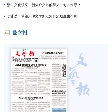
浙江文化观察：新大众文艺的星火，何以燎原？
访张楚：希望天津文学如江河奔流般生生不息