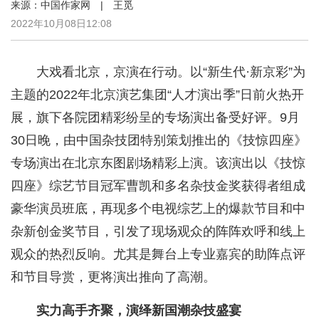
来源：中国作家网 | 王觅
2022年10月08日12:08
大戏看北京，京演在行动。以“新生代·新京彩”为
主题的2022年北京演艺集团“人才演出季”日前火热开
展，旗下各院团精彩纷呈的专场演出备受好评。9月
30日晚，由中国杂技团特别策划推出的《技惊四座》
专场演出在北京东图剧场精彩上演。该演出以《技惊
四座》综艺节目冠军曹凯和多名杂技金奖获得者组成
豪华演员班底，再现多个电视综艺上的爆款节目和中
杂新创金奖节目，引发了现场观众的阵阵欢呼和线上
观众的热烈反响。尤其是舞台上专业嘉宾的助阵点评
和节目导赏，更将演出推向了高潮。
实力高手齐聚，演绎新国潮杂技盛宴