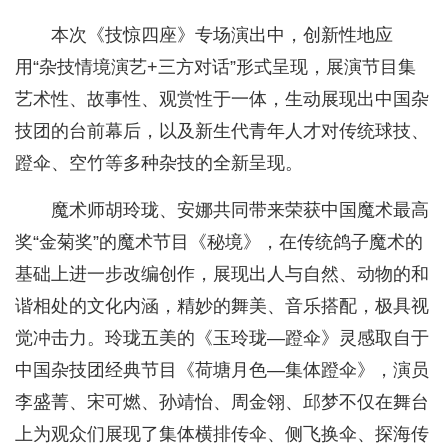
本次《技惊四座》专场演出中，创新性地应
用“杂技情境演艺+三方对话”形式呈现，展演节目集
艺术性、故事性、观赏性于一体，生动展现出中国杂
技团的台前幕后，以及新生代青年人才对传统球技、
蹬伞、空竹等多种杂技的全新呈现。
魔术师胡玲珑、安娜共同带来荣获中国魔术最高
奖“金菊奖”的魔术节目《秘境》，在传统鸽子魔术的
基础上进一步改编创作，展现出人与自然、动物的和
谐相处的文化内涵，精妙的舞美、音乐搭配，极具视
觉冲击力。玲珑五美的《玉玲珑—蹬伞》灵感取自于
中国杂技团经典节目《荷塘月色—集体蹬伞》，演员
李盛菁、宋可燃、孙靖怡、周金翎、邱梦不仅在舞台
上为观众们展现了集体横排传伞、侧飞换伞、探海传