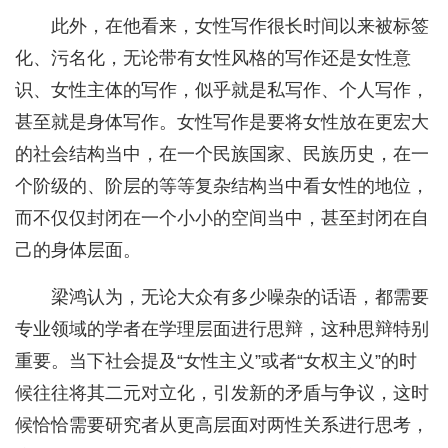
此外，在他看来，女性写作很长时间以来被标签
化、污名化，无论带有女性风格的写作还是女性意
识、女性主体的写作，似乎就是私写作、个人写作，
甚至就是身体写作。女性写作是要将女性放在更宏大
的社会结构当中，在一个民族国家、民族历史，在一
个阶级的、阶层的等等复杂结构当中看女性的地位，
而不仅仅封闭在一个小小的空间当中，甚至封闭在自
己的身体层面。
梁鸿认为，无论大众有多少噪杂的话语，都需要
专业领域的学者在学理层面进行思辩，这种思辩特别
重要。当下社会提及“女性主义”或者“女权主义”的时
候往往将其二元对立化，引发新的矛盾与争议，这时
候恰恰需要研究者从更高层面对两性关系进行思考，