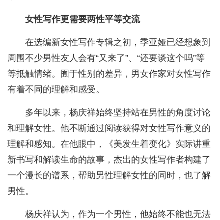
女性写作更需要两性平等交流
在选编新女性写作专辑之初，季亚娅已经想象到
周围不少男性友人会有“又来了”、“还要谈这个吗”等
等抵触情绪。囿于性别的差异，男女作家对女性写作
有着不同的理解和感受。
多年以来，杨庆祥始终坚持站在男性的角度讨论
和理解女性。他不断通过阅读获得对女性写作意义的
理解和感知。在他眼中，《美发生着变化》实际讲重
新书写和解读生命的故事，杰出的女性写作者构建了
一个漫长的谱系，帮助男性理解女性的同时，也了解
男性。
杨庆祥认为，作为一个男性，他始终不能也无法