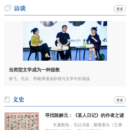
更多
当类型文学成为一种拯救
海飞、毛尖、李晓博漫谈影视与文学中的谍战
更多
寻找陈解元：《某人日记》的作者之谜
长夏酷热，无以消遣，翻看案头《王秉