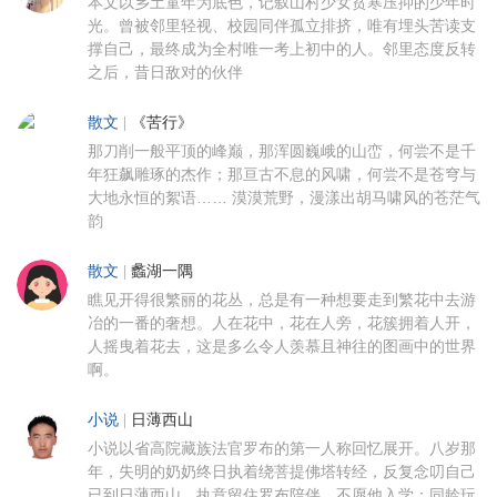
本文以乡土童年为底色，记叙山村少女贫寒压抑的少年时
光。曾被邻里轻视、校园同伴孤立排挤，唯有埋头苦读支
撑自己，最终成为全村唯一考上初中的人。邻里态度反转
之后，昔日敌对的伙伴
散文
|
《苦行》
那刀削一般平顶的峰巅，那浑圆巍峨的山峦，何尝不是千
年狂飙雕琢的杰作；那亘古不息的风啸，何尝不是苍穹与
大地永恒的絮语…… 漠漠荒野，漫漾出胡马啸风的苍茫气
韵
散文
|
蠡湖一隅
瞧见开得很繁丽的花丛，总是有一种想要走到繁花中去游
冶的一番的奢想。人在花中，花在人旁，花簇拥着人开，
人摇曳着花去，这是多么令人羡慕且神往的图画中的世界
啊。
小说
|
日薄西山
小说以省高院藏族法官罗布的第一人称回忆展开。八岁那
年，失明的奶奶终日执着绕菩提佛塔转经，反复念叨自己
已到日薄西山，执意留住罗布陪伴，不愿他入学；同龄玩