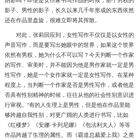
阴影吗？即便是女作家书写作品的时候，那个男权的
影子、男性的影子，长久以来几千年形成的东西依然
还在作品里盘旋，很难立即将其挥散。
对此，张莉回应到，女性写作不仅仅是以女性的
声音写作，而是要写出她眼中的世界，如果这个世界
依然有男权，她为什么不可以写？今天判断一个作家
的写作、审美时，并不能因为他是男作家就一定是男
性写作，她是一个女作家就一定是女性写作。在某种
程度上，当判断一个作家是否是男性写作，或者他是
否具有性别精神的时候，往往从他的社会性别意识进
行审视。“有的人生理上是男性，但是他在作品里能
够跨越自我性别，对更广阔的人类进行书写，比如
《红楼梦》《安娜·卡列尼娜》《包法利夫人》等等
作品跨越了生理的属性。而《霸道总裁爱上我》之类