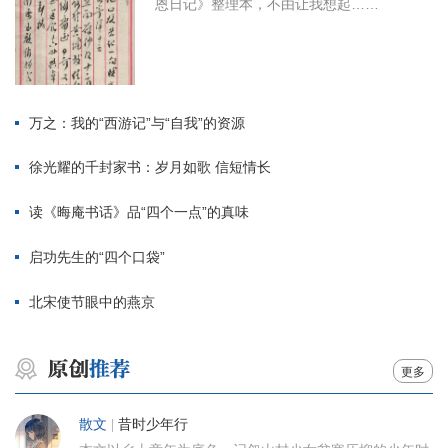
恩日记》整理本，不由让我想起……
万之：我的“西游记”与“自我”的资源
徐光耀的千封家书：岁月如歌 信短情长
读《晦庵书话》品“四个一点”的真味
启功先生的“四个口袋”
北宋使节眼中的燕京
更多
散文
|
昔时少年行