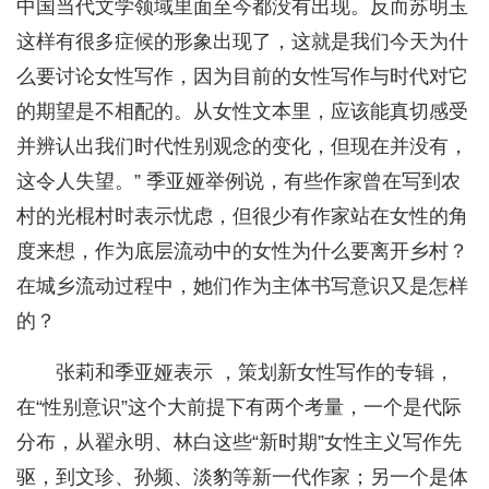
中国当代文学领域里面至今都没有出现。反而苏明玉
这样有很多症候的形象出现了，这就是我们今天为什
么要讨论女性写作，因为目前的女性写作与时代对它
的期望是不相配的。从女性文本里，应该能真切感受
并辨认出我们时代性别观念的变化，但现在并没有，
这令人失望。” 季亚娅举例说，有些作家曾在写到农
村的光棍村时表示忧虑，但很少有作家站在女性的角
度来想，作为底层流动中的女性为什么要离开乡村？
在城乡流动过程中，她们作为主体书写意识又是怎样
的？
张莉和季亚娅表示 ，策划新女性写作的专辑，
在“性别意识”这个大前提下有两个考量，一个是代际
分布，从翟永明、林白这些“新时期”女性主义写作先
驱，到文珍、孙频、淡豹等新一代作家；另一个是体