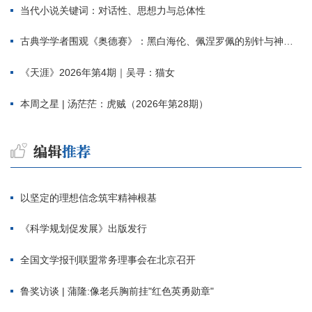
当代小说关键词：对话性、思想力与总体性
古典学学者围观《奥德赛》：黑白海伦、佩涅罗佩的别针与神秘入侵者
《天涯》2026年第4期｜吴寻：猫女
本周之星 | 汤茫茫：虎贼（2026年第28期）
以坚定的理想信念筑牢精神根基
《科学规划促发展》出版发行
全国文学报刊联盟常务理事会在北京召开
鲁奖访谈 | 蒲隆:像老兵胸前挂"红色英勇勋章"