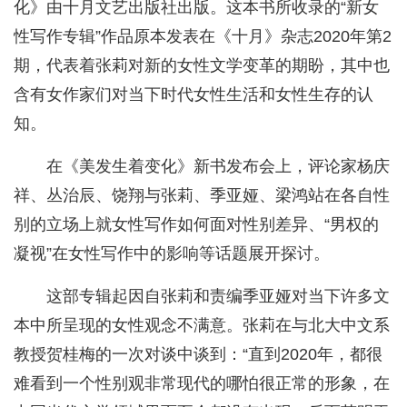
化》由十月文艺出版社出版。这本书所收录的“新女
性写作专辑”作品原本发表在《十月》杂志2020年第2
期，代表着张莉对新的女性文学变革的期盼，其中也
含有女作家们对当下时代女性生活和女性生存的认
知。
在《美发生着变化》新书发布会上，评论家杨庆
祥、丛治辰、饶翔与张莉、季亚娅、梁鸿站在各自性
别的立场上就女性写作如何面对性别差异、“男权的
凝视”在女性写作中的影响等话题展开探讨。
这部专辑起因自张莉和责编季亚娅对当下许多文
本中所呈现的女性观念不满意。张莉在与北大中文系
教授贺桂梅的一次对谈中谈到：“直到2020年，都很
难看到一个性别观非常现代的哪怕很正常的形象，在