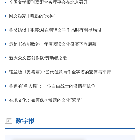
全国文学报刊联盟常务理事会在北京召开
网文独家 | 晚熟的“大神”
鲁奖访谈 | 张芸:AI在翻译文学作品时有明显局限
最是书香能致远，年度阅读文化盛宴下周启幕
新大众文艺创作谈:劳动者之歌
诺兰版《奥德赛》:当代创意写作金字塔的宏伟与平庸
鲁迅的“单人舞”：一位自由战士的激情与抗争
在地文化：如何保护散落的文化“繁星”