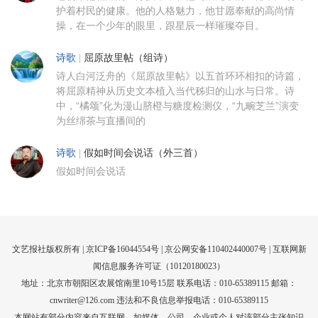
护着村民的健康。他的人格魅力，他甘愿奉献的高尚情
操，在一个少年的眼里，跟星辰一样璀璨夺目。
诗歌
|
屈原故里帖（组诗）
诗人白河泛舟的《屈原故里帖》以五首环环相扣的诗篇，
将屈原精神从历史文本植入当代秭归的山水与日常。诗
中，“橘颂”化为漫山脐橙与糖度检测仪，“九畹芝兰”演变
为丝绵茶与直播间的
诗歌
|
假如时间会说话（外三首）
假如时间会说话
文艺报社版权所有 |
京ICP备16044554号
| 京公网安备110402440007号 |
互联网新
闻信息服务许可证（10120180023）
地址：北京市朝阳区农展馆南里10号15层 联系电话：010-65389115 邮箱：
cnwriter@126.com 违法和不良信息举报电话：010-65389115
本网站有部分内容来自互联网，如媒体、公司、企业或个人对该部分主张知识