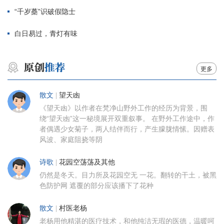
“千岁蘽”识破假隐士
白日易过，青灯有味
更多
散文
|
望天凼
《望天凼》以作者在梵净山野外工作的经历为背景，围
绕“望天凼”这一秘境展开双重叙事。 在野外工作途中，作
者偶遇少女菊子，两人结伴而行，产生朦胧情愫。因赠表
风波、家庭阻挠等阴
诗歌
|
花园空荡荡及其他
仍然是冬天。目力所及花园空无 一花。翻转的干土，被黑
色防护网 遮覆的部分应该播下了花种
散文
|
村医老杨
老杨用他精湛的医疗技术，和他纯洁无瑕的医德，温暖呵