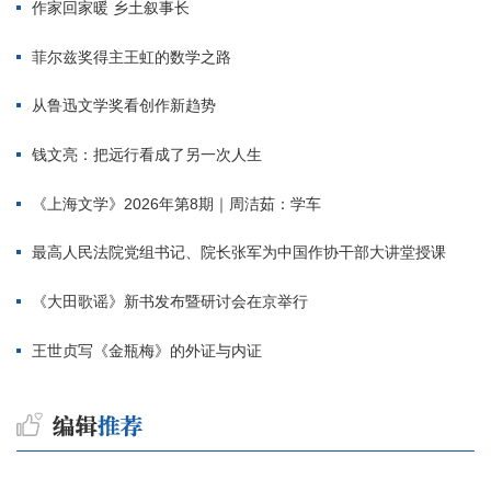
作家回家暖 乡土叙事长
菲尔兹奖得主王虹的数学之路
从鲁迅文学奖看创作新趋势
钱文亮：把远行看成了另一次人生
《上海文学》2026年第8期｜周洁茹：学车
最高人民法院党组书记、院长张军为中国作协干部大讲堂授课
《大田歌谣》新书发布暨研讨会在京举行
王世贞写《金瓶梅》的外证与内证