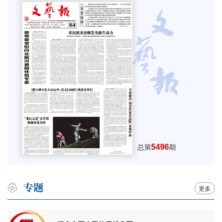
5496
总第
期
更多