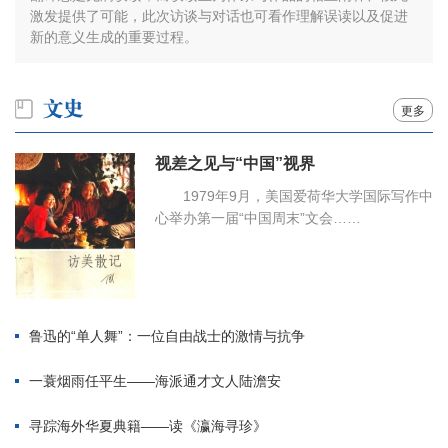
激发提供了可能，此次访谈与对话也可看作理解误读以及促进
新的意义生成的重要过程。
更多
视差之见与“中国”视界
1979年9月，美国爱荷华大学国际写作中
心举办第一届“中国周末”文会……
鲁迅的“单人舞”：一位自由战士的激情与抗争
一蓑烟雨任平生——海派通才文人陆澹安
寻踪海外华夏典籍——读《瀛海寻珍》