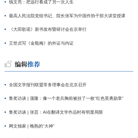
钱文亮：把远行看成了另一次人生
最高人民法院党组书记、院长张军为中国作协干部大讲堂授课
《大田歌谣》新书发布暨研讨会在京举行
王世贞写《金瓶梅》的外证与内证
全国文学报刊联盟常务理事会在北京召开
鲁奖访谈 | 蒲隆：像一个老兵胸前被挂了一枚“红色英勇勋章”
鲁奖访谈 | 张芸：AI在翻译文学作品时有明显局限
网文独家 | 晚熟的“大神”