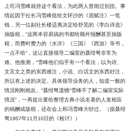
上司冯雪峰就持这个看法，为此两人曾闹过别扭。事
情起因于社长冯雪峰批给文怀沙的《屈赋注》一笔
钱，另一位副社长楼适夷决定给舒芜的《李白诗选》
抽版税，“这两本容易搞的书都给额外报酬甚至抽版
税，而费时费力的《水浒》《三国》《西游》等书，
一点不给”，这让直接领导二编室的聂绀弩非常为
难。他推测，“雪峰他们似乎有一个看法，以为诗、
文言文之类的东西难注，小说、白话文的东西好注，
所以有上述的决定。具体领导业务的人，知道一般的
情况刚刚相反。”聂绀弩遗憾“雪峰不了解二编室实际
情况”，一再提出要给整理古典小说名著的人发相应
的稿酬或版税，还在会上和冯雪峰大吵过。（据聂绀
弩1957年11月10日的《检讨》）