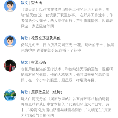
散文
|
望天凼
《望天凼》以作者在梵净山野外工作的经历为背景，围
绕“望天凼”这一秘境展开双重叙事。 在野外工作途中，作
者偶遇少女菊子，两人结伴而行，产生朦胧情愫。因赠表
风波、家庭阻挠等阴
诗歌
|
花园空荡荡及其他
仍然是冬天。目力所及花园空无 一花。翻转的干土，被黑
色防护网 遮覆的部分应该播下了花种
散文
|
村医老杨
老杨用他精湛的医疗技术，和他纯洁无瑕的医德，温暖呵
护着村民的健康。他的人格魅力，他甘愿奉献的高尚情
操，在一个少年的眼里，跟星辰一样璀璨夺目。
诗歌
|
屈原故里帖（组诗）
诗人白河泛舟的《屈原故里帖》以五首环环相扣的诗篇，
将屈原精神从历史文本植入当代秭归的山水与日常。诗
中，“橘颂”化为漫山脐橙与糖度检测仪，“九畹芝兰”演变
为丝绵茶与直播间的