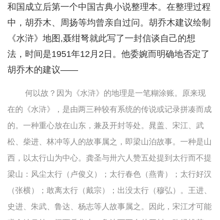
和国成立后第一个中国古典小说整理本。在整理过程
中，胡乔木、周扬等均曾亲自过问。胡乔木建议绘制
《水浒》地图,聂绀弩就此写了一封信谈自己的想
法，时间是1951年12月2日。他委婉而明确地否定了
胡乔木的建议——
何以故？因为《水浒》的地理是一笔糊涂账。原来现
在的《水浒》，是由两三种较有系统的传说或记录拼凑而成
的。一种重心放在山东，兼及开封等处。晁盖、宋江、武
松、柴进、林冲等人的故事属之，即梁山泊故事。一种是山
西，以太行山为中心。龚圣与卅六人赞五处提到太行而不提
梁山：风尘太行（卢俊义）；太行春色（燕青）；太行好汉
（张横）；敢离太行（戴宗）；出没太行（穆弘）。王进、
史进、朱武、鲁达、杨志等人故事属之。因此，宋江才可能