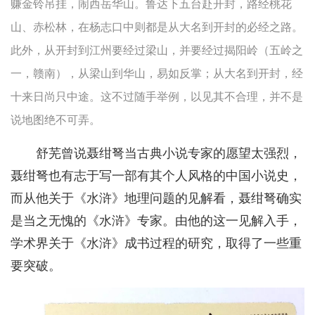
赚金铃吊挂，闹西岳华山。鲁达下五台赴开封，路经桃花
山、赤松林，在杨志口中则都是从大名到开封的必经之路。
此外，从开封到江州要经过梁山，并要经过揭阳岭（五岭之
一，赣南），从梁山到华山，易如反掌；从大名到开封，经
十来日尚只中途。这不过随手举例，以见其不合理，并不是
说地图绝不可弄。
舒芜曾说聂绀弩当古典小说专家的愿望太强烈，
聂绀弩也有志于写一部有其个人风格的中国小说史，
而从他关于《水浒》地理问题的见解看，聂绀弩确实
是当之无愧的《水浒》专家。由他的这一见解入手，
学术界关于《水浒》成书过程的研究，取得了一些重
要突破。