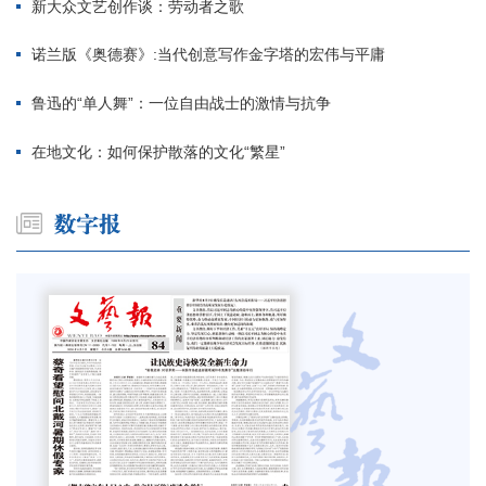
新大众文艺创作谈：劳动者之歌
诺兰版《奥德赛》:当代创意写作金字塔的宏伟与平庸
鲁迅的“单人舞”：一位自由战士的激情与抗争
在地文化：如何保护散落的文化“繁星”