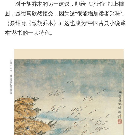
对于胡乔木的另一建议，即给《水浒》加上插
图，聂绀弩欣然接受，因为这“很能增加读者兴味”。
（聂绀弩《致胡乔木》）这也成为“中国古典小说藏
本”丛书的一大特色。