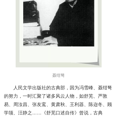
聂绀弩
人民文学出版社的古典部，因为冯雪峰、聂绀弩
的努力，一时汇聚了诸多风云人物，如舒芜、严敦
易、周汝昌、张友鸾、黄肃秋、王利器、陈迩冬、顾
学颉、汪静之……《舒芜口述自传》曾说，古典