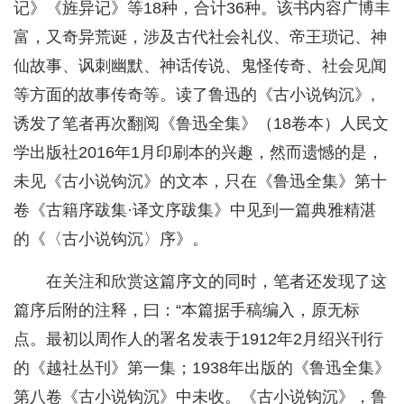
记》《旌异记》等18种，合计36种。该书内容广博丰
富，又奇异荒诞，涉及古代社会礼仪、帝王琐记、神
仙故事、讽刺幽默、神话传说、鬼怪传奇、社会见闻
等方面的故事传奇等。读了鲁迅的《古小说钩沉》,
诱发了笔者再次翻阅《鲁迅全集》（18卷本）人民文
学出版社2016年1月印刷本的兴趣，然而遗憾的是，
未见《古小说钩沉》的文本，只在《鲁迅全集》第十
卷《古籍序跋集·译文序跋集》中见到一篇典雅精湛
的《〈古小说钩沉〉序》。
在关注和欣赏这篇序文的同时，笔者还发现了这
篇序后附的注释，曰：“本篇据手稿编入，原无标
点。最初以周作人的署名发表于1912年2月绍兴刊行
的《越社丛刊》第一集；1938年出版的《鲁迅全集》
第八卷《古小说钩沉》中未收。《古小说钩沉》，鲁