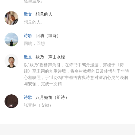
这里盛放。
散文
|
想见的人
想见的人。
诗歌
|
回响（组诗）
回响，回想
散文
|
欸乃一声山水绿
以“欸乃”摇橹声为引，在诗书中驾舟漫游，穿梭于《诗
经》至宋词的九重诗境，将乡村教师的日常体悟与千年诗
心相映照，于“山水绿”中领悟古典诗意对漂泊心灵的浸润
与安顿，完成一次精
诗歌
|
八月短笛（组诗）
张青林（安徽）