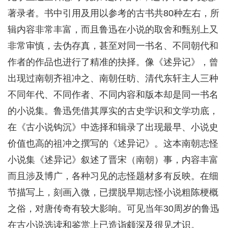
著录者。书中引用及用以参考的古书共80种左右，所
辑内容非常丰富，而且鲁迅在小说的取舍和甄别上又
非常审慎，去伪存真，甚至对同一书名、不同朝代和
作者的作品也进行了精准的抉择。像《述异记》，曾
出现过南朝齐祖冲之、南朝任昉、清代东轩主人三种
不同年代、不同作者、不同内容和版本却是同一书名
的小说集。鲁迅凭借其厚实的古史学识和文学功底，
在《古小说钩沉》中选择和辑录了出现最早、小说史
价值也高的祖冲之撰写的《述异记》。这本南朝志怪
小说集《述异记》叙述了晋宋（南朝）事，内容丰富
而且涉及博广，各种习见的志怪题材多有反映。在细
节描写上，刻画入微，已摆脱早期志怪小说粗陈梗概
之俗，对唐传奇有较大影响。可见当年30周岁的鲁迅
在古小说选读和鉴赏上已造诣颇深及很见才识。