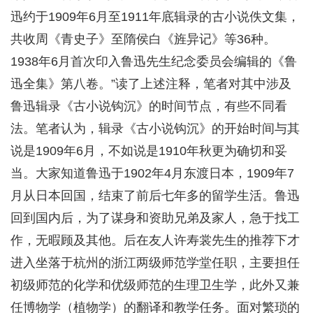
迅约于1909年6月至1911年底辑录的古小说佚文集，
共收周《青史子》至隋侯白《旌异记》等36种。
1938年6月首次印入鲁迅先生纪念委员会编辑的《鲁
迅全集》第八卷。”读了上述注释，笔者对其中涉及
鲁迅辑录《古小说钩沉》的时间节点，有些不同看
法。笔者认为，辑录《古小说钩沉》的开始时间与其
说是1909年6月，不如说是1910年秋更为确切和妥
当。大家知道鲁迅于1902年4月东渡日本，1909年7
月从日本回国，结束了前后七年多的留学生活。鲁迅
回到国内后，为了谋身和资助兄弟及家人，急于找工
作，无暇顾及其他。后在友人许寿裳先生的推荐下才
进入坐落于杭州的浙江两级师范学堂任职，主要担任
初级师范的化学和优级师范的生理卫生学，此外又兼
任博物学（植物学）的翻译和教学任务。面对繁琐的