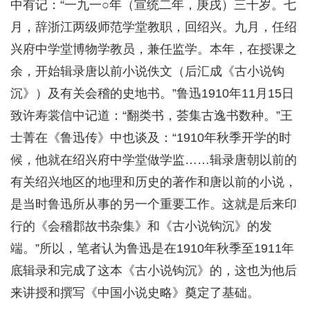
中有记：“一九一○年（宣统二年，庚戌）三十岁。七
月，辞浙江两级师范学堂教职，回绍兴。九月，任绍
兴府中学堂博物学教员，兼任监学。本年，在授课之
余，开始辑录唐以前小说佚文（后汇成《古小说钩
沉》）及有关会稽的史地书。”鲁迅1910年11月15日
致许寿裳信中记道：“翻类书，荟集古逸书数种。”王
士菁在《鲁迅传》中也谈及：“1910年秋季开学的时
候，他就在绍兴府中学堂做学监……辑录唐朝以前的
有关绍兴地区的地理和历史的著作和唐以前的小说，
是当时鲁迅所从事的另一个重要工作。这就是后来印
行的《会稽郡故书杂集》和《古小说钩沉》的发
端。”所以，笔者认为鲁迅是在1910年秋季至1911年
底辑录和完成了这本《古小说钩沉》的，这也为他后
来讲授和撰写《中国小说史略》奠定了基础。