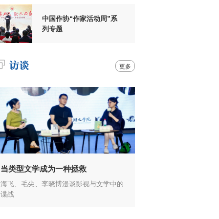
中国作协“作家活动周”系
列专题
更多
当类型文学成为一种拯救
海飞、毛尖、李晓博漫谈影视与文学中的
谍战