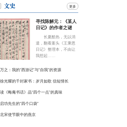
更多
寻找陈解元：《某人
日记》的作者之谜
长夏酷热，无以消
遣，翻看案头《王秉恩
日记》整理本，不由让
我想起……
万之：我的“西游记”与“自我”的资源
徐光耀的千封家书：岁月如歌 信短情长
读《晦庵书话》品“四个一点”的真味
启功先生的“四个口袋”
北宋使节眼中的燕京