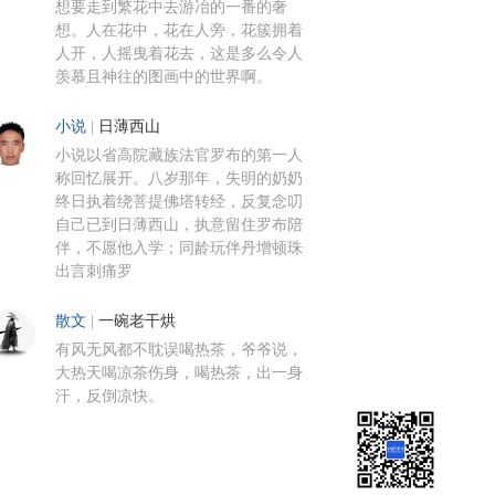
想要走到繁花中去游冶的一番的奢
想。人在花中，花在人旁，花簇拥着
人开，人摇曳着花去，这是多么令人
羡慕且神往的图画中的世界啊。
小说
|
日薄西山
小说以省高院藏族法官罗布的第一人
称回忆展开。八岁那年，失明的奶奶
终日执着绕菩提佛塔转经，反复念叨
自己已到日薄西山，执意留住罗布陪
伴，不愿他入学；同龄玩伴丹增顿珠
出言刺痛罗
散文
|
一碗老干烘
有风无风都不耽误喝热茶，爷爷说，
大热天喝凉茶伤身，喝热茶，出一身
汗，反倒凉快。