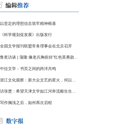
以坚定的理想信念筑牢精神根基
《科学规划促发展》出版发行
全国文学报刊联盟常务理事会在北京召开
鲁奖访谈 | 蒲隆:像老兵胸前挂"红色英勇勋章"
中拉文学：书页之间的跨洋共鸣
浙江文化观察：新大众文艺的星火，何以燎原？
访张楚：希望天津文学如江河奔流般生生不息
写作搁浅之后，如何再次启程