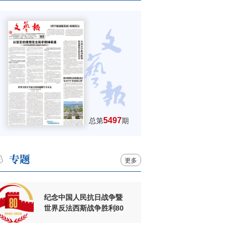
5497
总第
期
更多
纪念中国人民抗日战争暨
世界反法西斯战争胜利80
周年