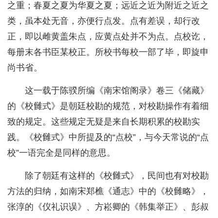
之重；春夏之夏为华夏之夏；远近之近为附近之近之
类，虽本处无音，亦便行点发。点有差误，却行改
正，即以雌黄盖朱点，应黄点处并不为点。点校讫，
每册末各书臣某校正。所校书每校一部了毕，即旋申
尚书省。
这一载于陈骙所编《南宋馆阁录》卷三《储藏》
的《校雠式》是朝廷校勘的规范，对校勘操作有着细
致的规定。这些规定无疑是来自长期积累的校勘实
践。《校雠式》中所提及的“点校”，与今天常说的“点
校”一语完全是同样的意思。
除了朝廷有这样的《校雠式》，民间也有对校勘
方法的归纳，如南宋郑樵《通志》中的《校雠略》，
张淳的《仪礼识误》、方崧卿的《韩集举正》、彭叔