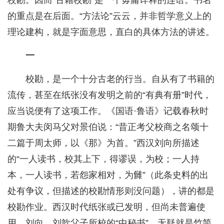
校勘。因而“古籍校勘”是一个毋庸详释的连语。书名
的重点是在后面。“方法论”云云，并非哲学意义上的
理论建构，就是字面意思，直白的具体方法的讲述。
一
校勘，是一个十分古老的行当。自从有了书籍的
流传，甚至在纸张没有发明之前的“有典有册”时代，
应当说便有了这项工作。《国语·鲁语》记载春秋时
期鲁大夫闵马父对景伯说：“昔正考父校商之名颂十
二篇于周太师，以《那》为首。”西汉刘向所描述
的“一人读书，校其上下，得谬误，为校；一人持
本，一人读书，若怨家相对，为雠”（此条史料的出
处有争议，但描述的校勘情形则没问题），讲的都是
校勘作业。西汉时代纸张或已发明，但尚未普遍使
用，刘向、刘歆父子所校的“中秘书”，无疑就是竹简