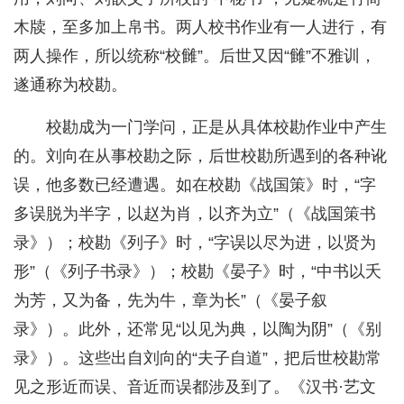
木牍，至多加上帛书。两人校书作业有一人进行，有
两人操作，所以统称“校雠”。后世又因“雠”不雅训，
遂通称为校勘。
校勘成为一门学问，正是从具体校勘作业中产生
的。刘向在从事校勘之际，后世校勘所遇到的各种讹
误，他多数已经遭遇。如在校勘《战国策》时，“字
多误脱为半字，以赵为肖，以齐为立”（《战国策书
录》）；校勘《列子》时，“字误以尽为进，以贤为
形”（《列子书录》）；校勘《晏子》时，“中书以夭
为芳，又为备，先为牛，章为长”（《晏子叙
录》）。此外，还常见“以见为典，以陶为阴”（《别
录》）。这些出自刘向的“夫子自道”，把后世校勘常
见之形近而误、音近而误都涉及到了。《汉书·艺文