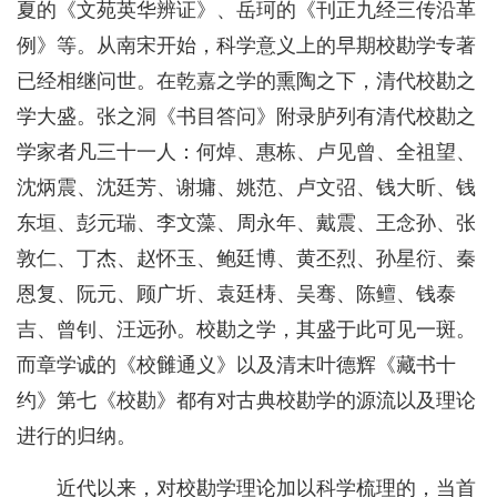
夏的《文苑英华辨证》、岳珂的《刊正九经三传沿革
例》等。从南宋开始，科学意义上的早期校勘学专著
已经相继问世。在乾嘉之学的熏陶之下，清代校勘之
学大盛。张之洞《书目答问》附录胪列有清代校勘之
学家者凡三十一人：何焯、惠栋、卢见曾、全祖望、
沈炳震、沈廷芳、谢墉、姚范、卢文弨、钱大昕、钱
东垣、彭元瑞、李文藻、周永年、戴震、王念孙、张
敦仁、丁杰、赵怀玉、鲍廷博、黄丕烈、孙星衍、秦
恩复、阮元、顾广圻、袁廷梼、吴骞、陈鳣、钱泰
吉、曾钊、汪远孙。校勘之学，其盛于此可见一斑。
而章学诚的《校雠通义》以及清末叶德辉《藏书十
约》第七《校勘》都有对古典校勘学的源流以及理论
进行的归纳。
近代以来，对校勘学理论加以科学梳理的，当首