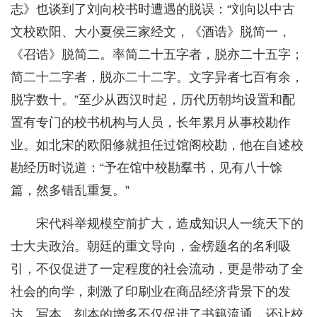
志》也谈到了刘向校书时遭遇的脱误：“刘向以中古
文校欧阳、大小夏侯三家经文，《酒诰》脱简一，
《召诰》脱简二。率简二十五字者，脱亦二十五字；
简二十二字者，脱亦二十二字。文字异者七百有余，
脱字数十。”至少从西汉时起，历代历朝均设置和配
置有专门的校书机构与人员，长年累月从事校勘作
业。如北宋的欧阳修就担任过馆阁校勘，他在自述校
勘经历时说道：“予在馆中校勘羣书，见有八十馀
篇，然多错乱重复。”
宋代科举规模空前扩大，造成知识人一统天下的
士大夫政治。朝廷的重文导向，金榜题名的名利吸
引，不仅促进了一定程度的社会流动，更是带动了全
社会的向学，刺激了印刷业在商品经济背景下的发
达。写本、刻本的增多不仅促进了书籍流通，还让校