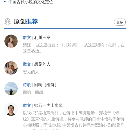
中国古代小说的文化定位
更多
散文
|
利川三章
清江，自这里出发；《龙船调》，从这里唱响；杜鹃，在
这里盛放。
散文
|
想见的人
想见的人。
诗歌
|
回响（组诗）
回响，回想
散文
|
欸乃一声山水绿
以“欸乃”摇橹声为引，在诗书中驾舟漫游，穿梭于《诗
经》至宋词的九重诗境，将乡村教师的日常体悟与千年诗
心相映照，于“山水绿”中领悟古典诗意对漂泊心灵的浸润