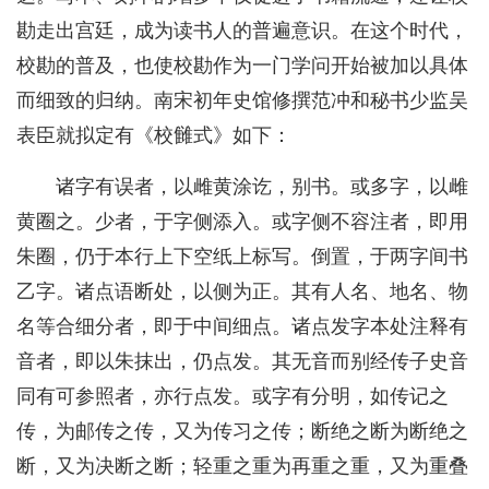
勘走出宫廷，成为读书人的普遍意识。在这个时代，
校勘的普及，也使校勘作为一门学问开始被加以具体
而细致的归纳。南宋初年史馆修撰范冲和秘书少监吴
表臣就拟定有《校雠式》如下：
诸字有误者，以雌黄涂讫，别书。或多字，以雌
黄圈之。少者，于字侧添入。或字侧不容注者，即用
朱圈，仍于本行上下空纸上标写。倒置，于两字间书
乙字。诸点语断处，以侧为正。其有人名、地名、物
名等合细分者，即于中间细点。诸点发字本处注释有
音者，即以朱抹出，仍点发。其无音而别经传子史音
同有可参照者，亦行点发。或字有分明，如传记之
传，为邮传之传，又为传习之传；断绝之断为断绝之
断，又为决断之断；轻重之重为再重之重，又为重叠