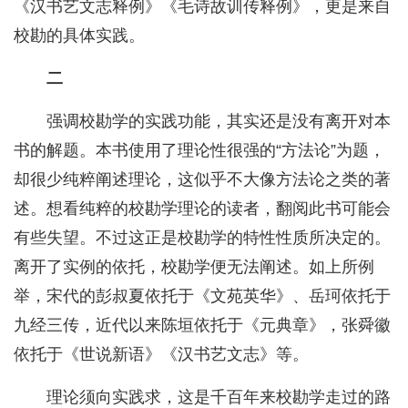
《汉书艺文志释例》《毛诗故训传释例》，更是来自
校勘的具体实践。
二
强调校勘学的实践功能，其实还是没有离开对本
书的解题。本书使用了理论性很强的“方法论”为题，
却很少纯粹阐述理论，这似乎不大像方法论之类的著
述。想看纯粹的校勘学理论的读者，翻阅此书可能会
有些失望。不过这正是校勘学的特性性质所决定的。
离开了实例的依托，校勘学便无法阐述。如上所例
举，宋代的彭叔夏依托于《文苑英华》、岳珂依托于
九经三传，近代以来陈垣依托于《元典章》，张舜徽
依托于《世说新语》《汉书艺文志》等。
理论须向实践求，这是千百年来校勘学走过的路