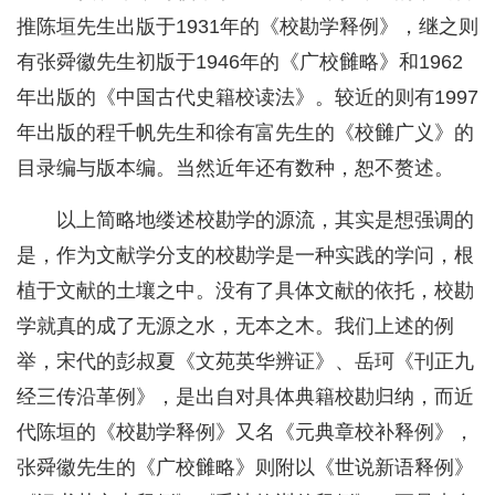
推陈垣先生出版于1931年的《校勘学释例》，继之则
有张舜徽先生初版于1946年的《广校雠略》和1962
年出版的《中国古代史籍校读法》。较近的则有1997
年出版的程千帆先生和徐有富先生的《校雠广义》的
目录编与版本编。当然近年还有数种，恕不赘述。
以上简略地缕述校勘学的源流，其实是想强调的
是，作为文献学分支的校勘学是一种实践的学问，根
植于文献的土壤之中。没有了具体文献的依托，校勘
学就真的成了无源之水，无本之木。我们上述的例
举，宋代的彭叔夏《文苑英华辨证》、岳珂《刊正九
经三传沿革例》，是出自对具体典籍校勘归纳，而近
代陈垣的《校勘学释例》又名《元典章校补释例》，
张舜徽先生的《广校雠略》则附以《世说新语释例》