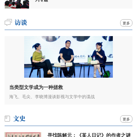
更多
当类型文学成为一种拯救
海飞、毛尖、李晓博漫谈影视与文学中的谍战
更多
寻找陈解元：《某人日记》的作者之谜