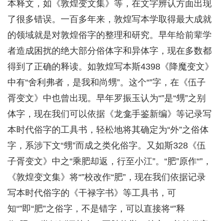
本释文，如《敦煌变文集》等，在文字辨认方面出现
了很多错误。一百多年来，敦煌写本学取得最大成就
的领域就是对敦煌俗字的整理和研究。早年给前辈学
者造成困扰的绝大部分俗体字和异体字，现在多数都
得到了正确的释读。如敦煌写本斯4398《降魔变文》
中有“舍利弗者，是我和尚甥”。这个“”字，在《伍子
胥变文》中也曾出现。早年罗振玉认为“”是“甥”之别
体字，现在我们可以依据《龙龛手鉴新编》等记录写
本时代俗字的工具书，轻松地将其确定为“外”之俗体
字，系涉下文“甥”而成之类化俗字。又如斯328《伍
子胥变文》中之“乘肥却返，行至小江”。“肥”原作“”，
《敦煌变文集》将“”校改作“肥”，现在我们依据记录
写本时代俗字的《干禄字书》等工具书，可
知“”即“肥”之俗字，不是错字，可以直接将“”释