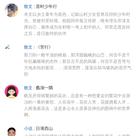
散文
|
昔时少年行
本文以乡土童年为底色，记叙山村少女贫寒压抑的少年时
光。曾被邻里轻视、校园同伴孤立排挤，唯有埋头苦读支
撑自己，最终成为全村唯一考上初中的人。邻里态度反转
之后，昔日敌对的伙伴
散文
|
《苦行》
那刀削一般平顶的峰巅，那浑圆巍峨的山峦，何尝不是千
年狂飙雕琢的杰作；那亘古不息的风啸，何尝不是苍穹与
大地永恒的絮语…… 漠漠荒野，漫漾出胡马啸风的苍茫气
韵
散文
|
蠡湖一隅
瞧见开得很繁丽的花丛，总是有一种想要走到繁花中去游
冶的一番的奢想。人在花中，花在人旁，花簇拥着人开，
人摇曳着花去，这是多么令人羡慕且神往的图画中的世界
啊。
小说
|
日薄西山