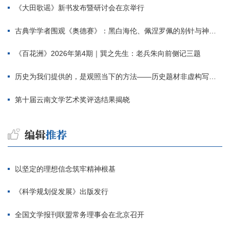
《大田歌谣》新书发布暨研讨会在京举行
古典学学者围观《奥德赛》：黑白海伦、佩涅罗佩的别针与神秘入侵者
《百花洲》2026年第4期｜巽之先生：老兵朱向前侧记三题
历史为我们提供的，是观照当下的方法——历史题材非虚构写作多人谈
第十届云南文学艺术奖评选结果揭晓
以坚定的理想信念筑牢精神根基
《科学规划促发展》出版发行
全国文学报刊联盟常务理事会在北京召开