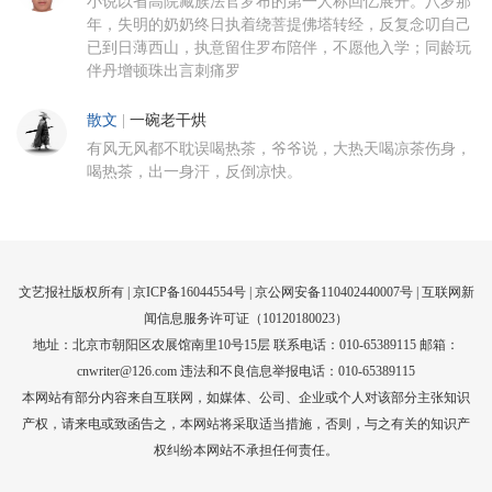
小说以省高院藏族法官罗布的第一人称回忆展开。八岁那
年，失明的奶奶终日执着绕菩提佛塔转经，反复念叨自己
已到日薄西山，执意留住罗布陪伴，不愿他入学；同龄玩
伴丹增顿珠出言刺痛罗
散文
|
一碗老干烘
有风无风都不耽误喝热茶，爷爷说，大热天喝凉茶伤身，
喝热茶，出一身汗，反倒凉快。
文艺报社版权所有 |
京ICP备16044554号
| 京公网安备110402440007号 |
互联网新
闻信息服务许可证（10120180023）
地址：北京市朝阳区农展馆南里10号15层 联系电话：010-65389115 邮箱：
cnwriter@126.com 违法和不良信息举报电话：010-65389115
本网站有部分内容来自互联网，如媒体、公司、企业或个人对该部分主张知识
产权，请来电或致函告之，本网站将采取适当措施，否则，与之有关的知识产
权纠纷本网站不承担任何责任。