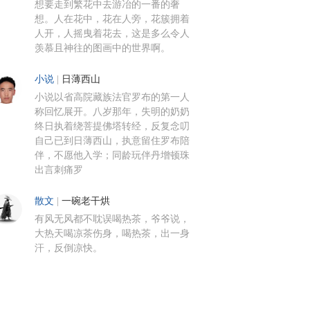
想要走到繁花中去游冶的一番的奢
想。人在花中，花在人旁，花簇拥着
人开，人摇曳着花去，这是多么令人
羡慕且神往的图画中的世界啊。
小说
|
日薄西山
小说以省高院藏族法官罗布的第一人
称回忆展开。八岁那年，失明的奶奶
终日执着绕菩提佛塔转经，反复念叨
自己已到日薄西山，执意留住罗布陪
伴，不愿他入学；同龄玩伴丹增顿珠
出言刺痛罗
散文
|
一碗老干烘
有风无风都不耽误喝热茶，爷爷说，
大热天喝凉茶伤身，喝热茶，出一身
汗，反倒凉快。