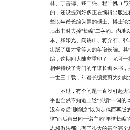
林、丁善德、钱三强、程千帆（与
的，还没提到好多正在编辑出版过
些以年谱长编为题的硕士、博士论
后出书时去掉“长编”二字的。内
本、释印光、阎锡山、蒋介石、张
出版了唐才常等人的年谱长编。其
编，这期间大陆亦重印了。尤可一
相继特设了专门的年谱长编丛书，
一世三十载，年谱长编竟蔚为如此
不过，有个问题一直没引起大
乎也全然不知道上述“长编”一词
没有今后“删削之”以为定稿而再版
谱”而后再出同一谱主的“年谱长编
思和做法都已有了很大的甚至完全相