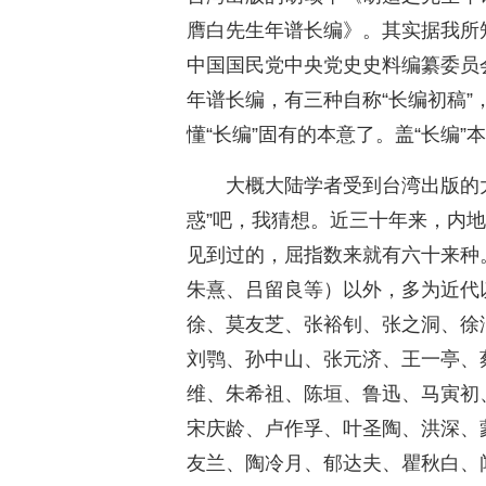
膺白先生年谱长编》。其实据我所知
中国国民党中央党史史料编纂委员
年谱长编，有三种自称“长编初稿
懂“长编”固有的本意了。盖“长编”本
大概大陆学者受到台湾出版的大
惑”吧，我猜想。近三十年来，内
见到过的，屈指数来就有六十来种
朱熹、吕留良等）以外，多为近代
徐、莫友芝、张裕钊、张之洞、徐
刘鹗、孙中山、张元济、王一亭、
维、朱希祖、陈垣、鲁迅、马寅初
宋庆龄、卢作孚、叶圣陶、洪深、
友兰、陶冷月、郁达夫、瞿秋白、