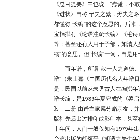
《总目提要》中也说：“焘谦，不敢
《进状》自称‘宁失之繁，毋失之略
都懂得“长编”的这个意思的。后来
宝楠撰有《论语注疏长编》《毛诗
等；甚至还有人用于子部，如清人
稿”的意思。但“长编”一词，自是
而年谱，所谓“叙一人之道德
谱”（朱士嘉《中国历代名人年谱
是，民国以前从未见古人在编撰年
谱长编，是1936年夏完成的《梁
装十二册,由谱主家属分赠亲友，
版社先后出过排印或影印本，甚至
十年间，人们一般仅知有1979年
台湾出版的胡颂平《胡适之先生年谱