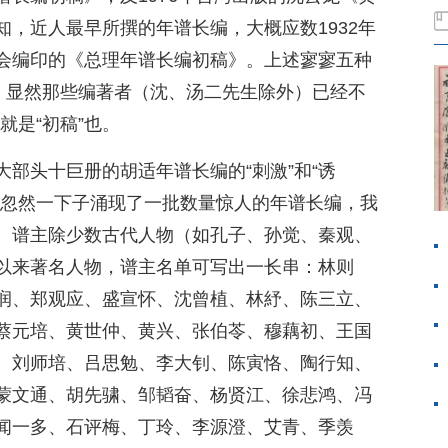
，近人最早所撰的年谱长编，大概应数1932年
会编印的《总理年谱长编初稿》。上述寥寥五种
”，显然那些编著者（沈、汤二先生除外）已经不
就是“初稿”也。
部头十巨册的胡适年谱长编的“刺激”和“诱
地忽然一下子涌现了一批数量惊人的年谱长编，我
。谱主除少数古代人物（如孔子、孙觉、秦观、
以来著名人物，谱主名单可写出一长串：林则
润、郑观应、盛宣怀、沈曾植、林紓、陈三立、
蔡元培、黄世仲、黄兴、张伯苓、穆藕初、王国
、刘师培、吕思勉、李大钊、陈寅恪、陶行知、
蒙文通、胡先骕、邹韬奋、杨贤江、徐悲鸿、冯
闻一多、石评梅、丁玲、李源澄、艾青、季羡