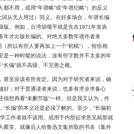
人都不用，或用“年谱略”或“年谱纪略”）的反义
，此词从无人用过）同义。在好多场合，年谱长编
版。例如，台湾胡颂平就是先在1971年发表
多年才出版长编的。对绝大多数年谱作者来
词（所以有些人要再加上一个“初稿”），恰恰相
至是一种时髦的说法，连有些字数并不太多的年
不“长编”就不高级、不完善之概。
，甚至应该有所肯定。因为对于研究者来说，确
越好；对于普通读者来说，也多有求全求备心
还很想再看“未删节版”一样。但是我又认为，作
“长编”的本义还是必须了解的。至少，“长编初
史学工作者就不该用。或用于内部征求意见稿那就
人匿笑。就像后人给鲁迅文集所取的书名《集外