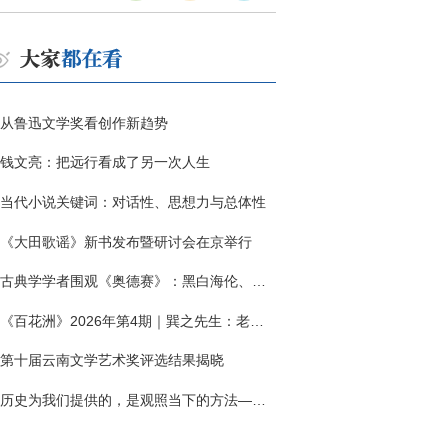
从鲁迅文学奖看创作新趋势
钱文亮：把远行看成了另一次人生
当代小说关键词：对话性、思想力与总体性
《大田歌谣》新书发布暨研讨会在京举行
古典学学者围观《奥德赛》：黑白海伦、佩涅罗佩的别针与神秘入侵者
《百花洲》2026年第4期｜巽之先生：老兵朱向前侧记三题
第十届云南文学艺术奖评选结果揭晓
历史为我们提供的，是观照当下的方法——历史题材非虚构写作多人谈