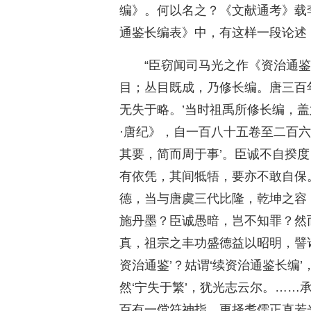
编》。何以名之？《文献通考》载李
通鉴长编表》中，有这样一段论述
“臣窃闻司马光之作《资治通
目；丛目既成，乃修长编。唐三百
无失于略。’当时祖禹所修长编，
·唐纪》，自一百八十五卷至二百
其要，简而周于事’。臣诚不自揆
有依凭，其间牴牾，要亦不敢自保
德，当与唐虞三代比隆，乾坤之容
施丹墨？臣诚愚暗，岂不知罪？然
真，祖宗之丰功盛德益以昭明，譬
资治通鉴’？姑谓‘续资治通鉴长编
然‘宁失于繁’，犹光志云尔。……
百有一傥符神指，更择耆儒正直若