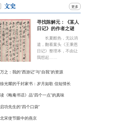
更多
寻找陈解元：《某人
日记》的作者之谜
长夏酷热，无以消
遣，翻看案头《王秉恩
日记》整理本，不由让
我想起……
万之：我的“西游记”与“自我”的资源
徐光耀的千封家书：岁月如歌 信短情长
读《晦庵书话》品“四个一点”的真味
启功先生的“四个口袋”
北宋使节眼中的燕京