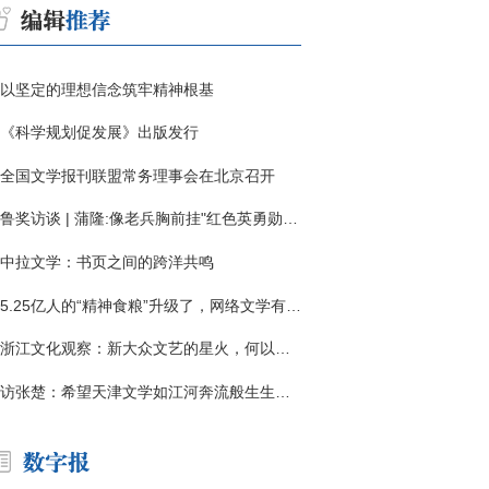
以坚定的理想信念筑牢精神根基
《科学规划促发展》出版发行
全国文学报刊联盟常务理事会在北京召开
鲁奖访谈 | 蒲隆:像老兵胸前挂"红色英勇勋章"
中拉文学：书页之间的跨洋共鸣
5.25亿人的“精神食粮”升级了，网络文学有了哪些新变化？
浙江文化观察：新大众文艺的星火，何以燎原？
访张楚：希望天津文学如江河奔流般生生不息