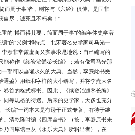
简而周于事’者，则将与《六经》俱传。是固非
获自尽，诚死且不朽矣！”
庄重的“博而得其要，简而周于事”的编年体史学著
“长编”的“义例”和特点，北宋著名史学家司马光一
”。李焘非常谦虚而又实事求是地说：自己編写的
只能称作《续资治通鉴长编》；若有像司马光那
成为一部可以垂诸永久的大典。当然，李焘此书受
治通鉴》用纸和字样的大小缮写，并将李焘大名
》卷首的格式标书。因此，《续资治通鉴长编》
》同等规格的待遇。后来的史学家，大多也充分
，“长编”一词本来是有逊于正式专著、有待于继
的。清乾隆时编《四库全书》（按，李焘原书未
本乃四库馆臣从《永乐大典》所辑出者），在