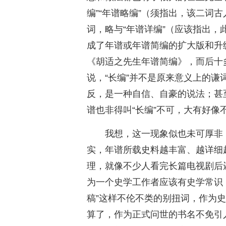
编”“年谱略编”（须指出，该二词古
词，略与“年谱详编”（应该指出
成了年谱或年谱简编的扩大版和升级
《胡适之先生年谱简编》，而后十
说，“长编”并不是原来意义上的谦
反，是一种自信、自豪的说法；甚
谱也非得叫“长编”不可，大有好像
我想，这一现象似也未可厚非
实，年谱所载史料越丰富、越详细
理，就像不少人看完长篇电视剧后
为一个史学工作者应该有史学常识，
稿”这样不伦不类的别扭词，作为
算了，作为正式问世的书名不免引