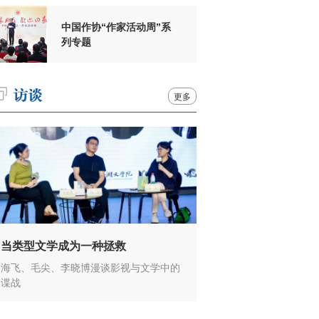
中国作协“作家活动周”系
列专题
更多
当类型文学成为一种拯救
海飞、毛尖、李晓博漫谈影视与文学中的
谍战