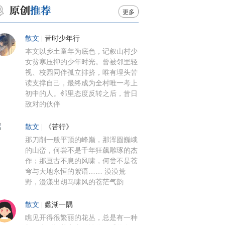
更多
散文
|
昔时少年行
本文以乡土童年为底色，记叙山村少
女贫寒压抑的少年时光。曾被邻里轻
视、校园同伴孤立排挤，唯有埋头苦
读支撑自己，最终成为全村唯一考上
初中的人。邻里态度反转之后，昔日
敌对的伙伴
散文
|
《苦行》
那刀削一般平顶的峰巅，那浑圆巍峨
的山峦，何尝不是千年狂飙雕琢的杰
作；那亘古不息的风啸，何尝不是苍
穹与大地永恒的絮语…… 漠漠荒
野，漫漾出胡马啸风的苍茫气韵
散文
|
蠡湖一隅
瞧见开得很繁丽的花丛，总是有一种