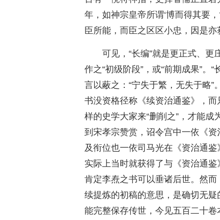
年，如神宗皇帝所谓‘博而得其要，
臣所能，而臣之区区小忠，因是亦
可见，“长编”就是更正式、更
作之“初级阶段”，或“前期成果”。
言以蔽之：“宁失于繁，无失于略
书没资格径称《续资治通鉴》，而
样的史学大家来“删削之”，才能
到宋孝宗赞赏，诏令宫中一依《资
及衔位也一依司马光在《资治通鉴
实际上当时就获得了与《资治通鉴
肯定李焘之书可以垂诸后世。然而
续提炼的初稿的意思，是确切无疑
能完整保存传世，今见五百二十卷