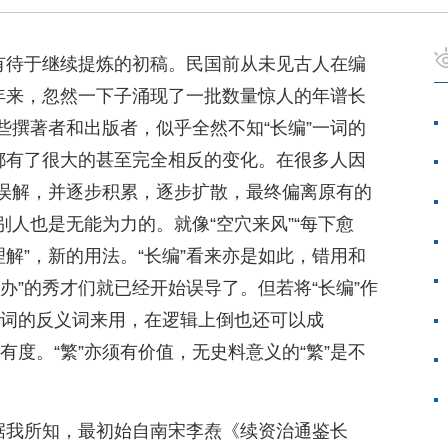
、有待于继续提炼的初稿。民国前从未见古人在编
十年来，忽然一下子涌现了一批数量惊人的年谱长
些撰著者和出版者，似乎全然不知“长编”一词的
法都有了很大的甚至完全相反的变化。在很多人因
误解，并逐步积累，逐步扩散，最终偏离原有的
人也是无能为力的。就像“空穴来风”“每下愈
理解”，新的用法。“长编”看来亦是如此，错用和
办”的秀才们就已经开始误导了。但若将“长编”作
的名词的反义词来用，在逻辑上倒也还可以成
应有度。“繁”亦须有价值，无史料意义的“繁”是不
，据我所知，最初始自南宋李焘《续资治通鉴长