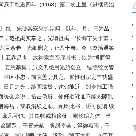
焘于乾道四年（1168）第二次上呈《进续资治
：
鉴》也，先使其寮采摭异闻，以年、月、日为丛
年，范祖禹实掌之，光谓祖禹：‘长编宁失于繁，
盖六百余卷，光细删之，止八十卷。今《资治通鉴
六十五卷是也。故神宗皇帝序其书，以为‘博而得
度，妄意纂集，虽义例悉用光所创立，错综铨次皆
。区区小忠，前表盖尝具之。仰惟祖宗之丰功盛
，日月之光，绘画臻极，讫弗能近，矧令拙工强
而统会众说，掊击伪辨，使奸欺讹讪不能乘隙乱
诸海岳，或取涓埃之助。顾臣此书，讵可便谓‘续
’，庶几可也。其篇帙或相倍蓰，则长编之体，当
承命踊跃，干冒来献。夤縁幸会，得御燕闲，千
光者，属以删削之任，遂勒成我宋大典，垂亿万