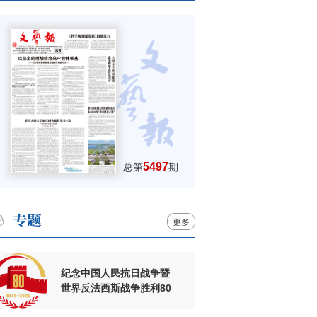
5497
总第
期
更多
纪念中国人民抗日战争暨
世界反法西斯战争胜利80
周年