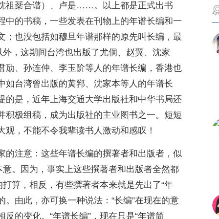
沈祖棻合谱）、卢是……。以上都是正式出书
程中的书稿，一些发表在刊物上的年谱长编和一
文；也没包括如穆旦年谱那样的原先叫长编，最
地以外，这期间台湾也出版了尤侗、赵翼、沈家
君劢、孙连仲、李玉阶等人的年谱长编，香港也
中如台湾曾出版的黄郛、沈家本等人的年谱长
提的是，近年上海交通大学出版社和中华书局还
并积极组稿，成为出版社的主业图书之一。短短
大观，不能不令我辈读书人激动和感叹！
家的注意：这些年谱长编的撰著者和出版者，似
的本意。因为，事实上这些撰著者和出版者全然都
的打算，相反，有些撰著者本来就是先出了“年
”的。由此，亦可换一种说法：“长编”在现在的意
反的变化。“年谱长编”，现在只是“年谱简