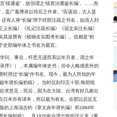
言‘续通鉴’，故但谓之‘续资治通鉴长编’。……焘
’，盖广蒐博录以待后之作者。”应该说，古人是
，还有人将“长编”用于经部注疏之书名，如清人刘
正义长编》《礼记注疏长编》《说文杂注长编》
吴其浚撰有《植物名实图考长编》。也都是“初
用于史部编年体之书名为最宜。
、学问、事业，纤悉无遗而系以年月者，谓之年
目录序》），本属编年体史书；但令人略感意外的
谱时用过“长编”作书名。现今，最为人所知的年
启超年谱长编初稿》。当时仅刻印五十部,每部线
并征求意见；而后，因为在大陆、台湾有好几家出
在日本亦有译本，所以最为有名。在那以后近五
出版的上海汤志钧《章太炎年谱长编》和1984年
长编初稿》，及1976年台湾出版的沈云龙《黄