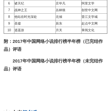
6
诸天纪
庄毕凡
阿里文学
7
战神之王
丛林狼
创世中文网
8
他站在时光深处
北倾
晋江文学城
9
圣墟
辰东
起点中文网
10
逍遥游
月关
掌阅文化
附：
2017年中国网络小说排行榜半年榜（已完结作
品）评语
2017年中国网络小说排行榜半年榜（未完结作
品）评语