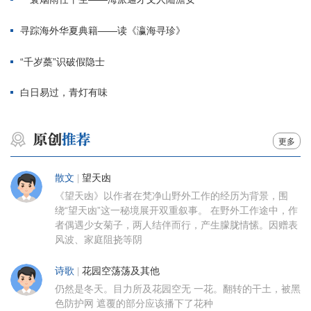
寻踪海外华夏典籍——读《瀛海寻珍》
“千岁蘽”识破假隐士
白日易过，青灯有味
更多
散文
|
望天凼
《望天凼》以作者在梵净山野外工作的经历为背景，围
绕“望天凼”这一秘境展开双重叙事。 在野外工作途中，作
者偶遇少女菊子，两人结伴而行，产生朦胧情愫。因赠表
风波、家庭阻挠等阴
诗歌
|
花园空荡荡及其他
仍然是冬天。目力所及花园空无 一花。翻转的干土，被黑
色防护网 遮覆的部分应该播下了花种