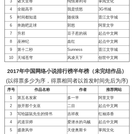
3
诸天至尊
纯情犀利哥
掌阅文化
4
全能高手
我是愤怒
3G书城
5
时间都知道
随侯珠
晋江文学城
6
奔跑吧足球
郭怒
阿里文学
7
升邪
豆子惹的祸
起点中文网
8
巫神纪
血红
起点中文网
9
第十二秒
Sunness
晋江文学城
10
天域苍穹
风凌天下
创世中文网
2017年中国网络小说排行榜半年榜（未完结作品）
(以得票多少为序，得票相同者以首发时间先后为序)
序号
作品名称
作者
推荐网站
1
第五名发家
多一半
阿里文学
2
放开那个女巫
二目
起点中文网
3
写给鼹鼠先生的情书
吉祥夜
红袖添香
4
武道宗师
爱潜水的乌贼
起点中文网
5
盛唐风华
天使奥斯卡
掌阅文化