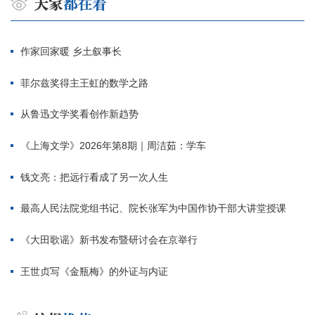
作家回家暖 乡土叙事长
菲尔兹奖得主王虹的数学之路
从鲁迅文学奖看创作新趋势
《上海文学》2026年第8期｜周洁茹：学车
钱文亮：把远行看成了另一次人生
最高人民法院党组书记、院长张军为中国作协干部大讲堂授课
《大田歌谣》新书发布暨研讨会在京举行
王世贞写《金瓶梅》的外证与内证