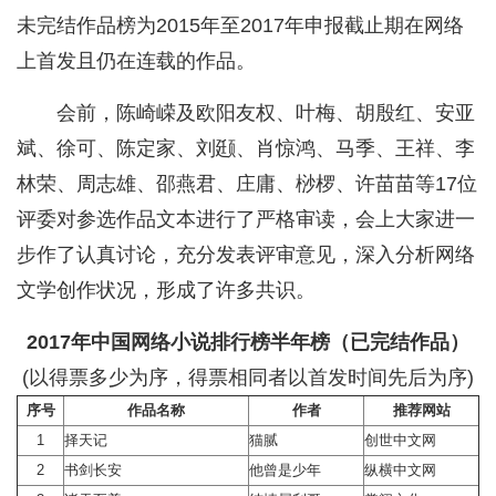
未完结作品榜为2015年至2017年申报截止期在网络
上首发且仍在连载的作品。
会前，陈崎嵘及欧阳友权、叶梅、胡殷红、安亚
斌、徐可、陈定家、刘颋、肖惊鸿、马季、王祥、李
林荣、周志雄、邵燕君、庄庸、桫椤、许苗苗等17位
评委对参选作品文本进行了严格审读，会上大家进一
步作了认真讨论，充分发表评审意见，深入分析网络
文学创作状况，形成了许多共识。
2017年中国网络小说排行榜半年榜（已完结作品）
(以得票多少为序，得票相同者以首发时间先后为序)
序号
作品名称
作者
推荐网站
1
择天记
猫腻
创世中文网
2
书剑长安
他曾是少年
纵横中文网