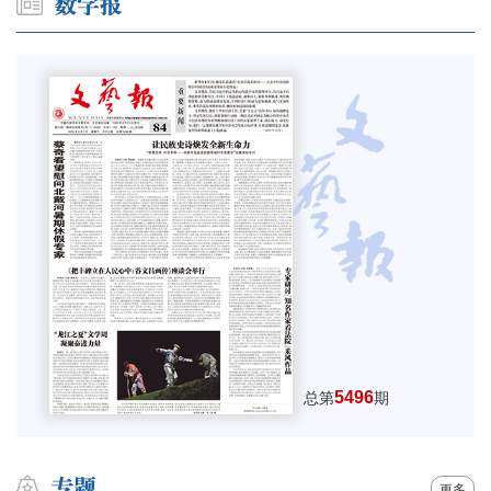
5496
总第
期
更多