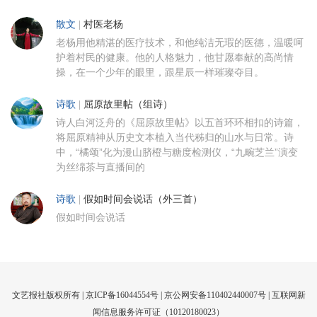
散文
|
村医老杨
老杨用他精湛的医疗技术，和他纯洁无瑕的医德，温暖呵
护着村民的健康。他的人格魅力，他甘愿奉献的高尚情
操，在一个少年的眼里，跟星辰一样璀璨夺目。
诗歌
|
屈原故里帖（组诗）
诗人白河泛舟的《屈原故里帖》以五首环环相扣的诗篇，
将屈原精神从历史文本植入当代秭归的山水与日常。诗
中，“橘颂”化为漫山脐橙与糖度检测仪，“九畹芝兰”演变
为丝绵茶与直播间的
诗歌
|
假如时间会说话（外三首）
假如时间会说话
文艺报社版权所有 |
京ICP备16044554号
| 京公网安备110402440007号 |
互联网新
闻信息服务许可证（10120180023）