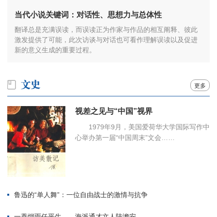
当代小说关键词：对话性、思想力与总体性
翻译总是充满误读，而误读正为作家与作品的相互阐释、彼此
激发提供了可能，此次访谈与对话也可看作理解误读以及促进
新的意义生成的重要过程。
更多
视差之见与“中国”视界
1979年9月，美国爱荷华大学国际写作中
心举办第一届“中国周末”文会……
鲁迅的“单人舞”：一位自由战士的激情与抗争
一蓑烟雨任平生——海派通才文人陆澹安