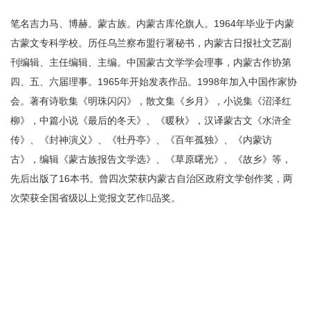
笔名吉力马、博赫。蒙古族。内蒙古库伦旗人。1964年毕业于内蒙
古蒙文专科学校。历任乌兰察布盟行署秘书，内蒙古日报社文艺副
刊编辑、主任编辑、主编。中国蒙古文学学会理事，内蒙古作协第
四、五、六届理事。1965年开始发表作品。1998年加入中国作家协
会。著有诗歌集《明珠闪闪》，散文集《乡月》，小说集《沼泽红
柳》，中篇小说《最后的冬天》、《暖秋》，汉译蒙古文《水浒全
传》、《封神演义》、《牡丹亭》、《百年孤独》、《内蒙访
古》，编辑《蒙古族报告文学选》、《草原曙光》、《故乡》等，
先后出版了16本书。曾四次荣获内蒙古自治区政府文学创作奖，两
次荣获全国省级以上党报文艺作品奖。