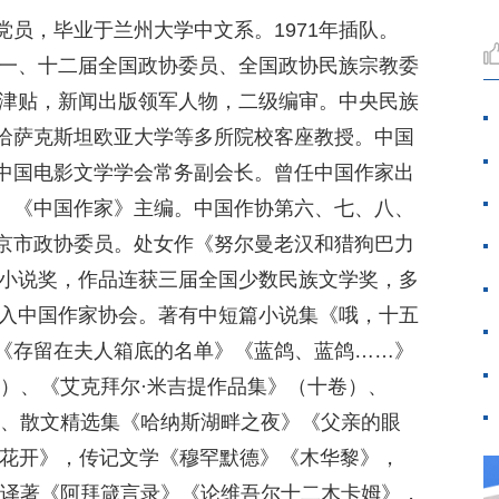
员，毕业于兰州大学中文系。1971年插队。
十一、十二届全国政协委员、全国政协民族宗教委
殊津贴，新闻出版领军人物，二级编审。中央民族
哈萨克斯坦欧亚大学等多所院校客座教授。中国
中国电影文学学会常务副会长。曾任中国作家出
、《中国作家》主编。中国作协第六、七、八、
京市政协委员。处女作《努尔曼老汉和猎狗巴力
篇小说奖，作品连获三届全国少数民族文学奖，多
加入中国作家协会。著有中短篇小说集《哦，十五
《存留在夫人箱底的名单》《蓝鸽、蓝鸽……》
卷）、《艾克拜尔·米吉提作品集》（十卷）、
》、散文精选集《哈纳斯湖畔之夜》《父亲的眼
凰花开》，传记文学《穆罕默德》《木华黎》，
，译著《阿拜箴言录》《论维吾尔十二木卡姆》，