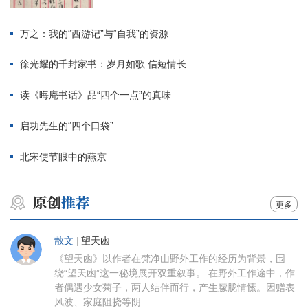
万之：我的“西游记”与“自我”的资源
徐光耀的千封家书：岁月如歌 信短情长
读《晦庵书话》品“四个一点”的真味
启功先生的“四个口袋”
北宋使节眼中的燕京
更多
散文
|
望天凼
《望天凼》以作者在梵净山野外工作的经历为背景，围
绕“望天凼”这一秘境展开双重叙事。 在野外工作途中，作
者偶遇少女菊子，两人结伴而行，产生朦胧情愫。因赠表
风波、家庭阻挠等阴