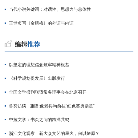
当代小说关键词：对话性、思想力与总体性
王世贞写《金瓶梅》的外证与内证
以坚定的理想信念筑牢精神根基
《科学规划促发展》出版发行
全国文学报刊联盟常务理事会在北京召开
鲁奖访谈 | 蒲隆:像老兵胸前挂"红色英勇勋章"
中拉文学：书页之间的跨洋共鸣
浙江文化观察：新大众文艺的星火，何以燎原？