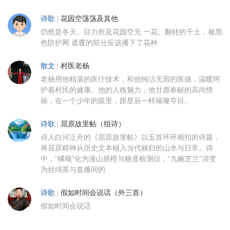
诗歌
|
花园空荡荡及其他
仍然是冬天。目力所及花园空无 一花。翻转的干土，被黑
色防护网 遮覆的部分应该播下了花种
散文
|
村医老杨
老杨用他精湛的医疗技术，和他纯洁无瑕的医德，温暖呵
护着村民的健康。他的人格魅力，他甘愿奉献的高尚情
操，在一个少年的眼里，跟星辰一样璀璨夺目。
诗歌
|
屈原故里帖（组诗）
诗人白河泛舟的《屈原故里帖》以五首环环相扣的诗篇，
将屈原精神从历史文本植入当代秭归的山水与日常。诗
中，“橘颂”化为漫山脐橙与糖度检测仪，“九畹芝兰”演变
为丝绵茶与直播间的
诗歌
|
假如时间会说话（外三首）
假如时间会说话