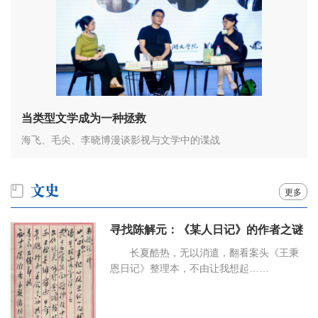
当类型文学成为一种拯救
海飞、毛尖、李晓博漫谈影视与文学中的谍战
更多
寻找陈解元：《某人日记》的作者之谜
长夏酷热，无以消遣，翻看案头《王秉
恩日记》整理本，不由让我想起……