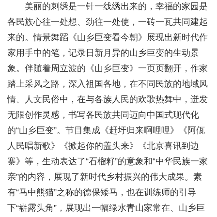
美丽的刺绣是一针一线绣出来的，幸福的家园是
各民族心往一处想、劲往一处使，一砖一瓦共同建起
来的。情景舞蹈《山乡巨变看今朝》展现出新时代作
家用手中的笔，记录日新月异的山乡巨变的生动景
象。伴随着周立波的《山乡巨变》一页页翻开，作家
踏上采风之路，深入祖国各地，在不同民族的地域风
情、人文民俗中，在与各族人民的欢歌热舞中，迸发
无限创作灵感，书写各民族共同迈向中国式现代化
的“山乡巨变”。节目集成《赶圩归来啊哩哩》《阿佤
人民唱新歌》《掀起你的盖头来》《北京喜讯到边
寨》等，生动表达了“石榴籽”的意象和“中华民族一家
亲”的内容，展现了新时代乡村振兴的伟大成果。素
有“马中熊猫”之称的德保矮马，也在训练师的引导
下“崭露头角”，展现出一幅绿水青山家常在、山乡巨