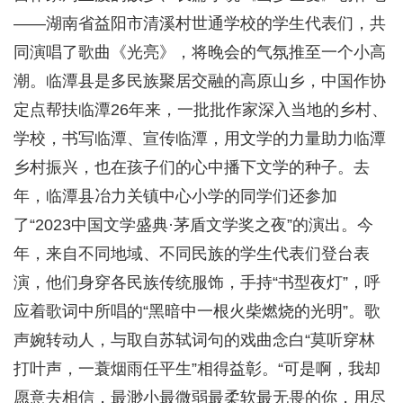
——湖南省益阳市清溪村世通学校的学生代表们，共
同演唱了歌曲《光亮》，将晚会的气氛推至一个小高
潮。临潭县是多民族聚居交融的高原山乡，中国作协
定点帮扶临潭26年来，一批批作家深入当地的乡村、
学校，书写临潭、宣传临潭，用文学的力量助力临潭
乡村振兴，也在孩子们的心中播下文学的种子。去
年，临潭县冶力关镇中心小学的同学们还参加
了“2023中国文学盛典·茅盾文学奖之夜”的演出。今
年，来自不同地域、不同民族的学生代表们登台表
演，他们身穿各民族传统服饰，手持“书型夜灯”，呼
应着歌词中所唱的“黑暗中一根火柴燃烧的光明”。歌
声婉转动人，与取自苏轼词句的戏曲念白“莫听穿林
打叶声，一蓑烟雨任平生”相得益彰。“可是啊，我却
愿意去相信，最渺小最微弱最柔软最无畏的你，用尽