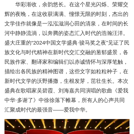
华彩渐收，余韵悠长。在这个星光闪烁、荣耀交
辉的夜晚，在这收获满满、憧憬无限的时刻，杰出的
文学佳作就像是一泓泓滋润心田的清泉，在时间的长
河中静静流淌，以奔腾的姿态汇入时代的浩瀚汪洋。
盛大庄重的“2024中国文学盛典·骏马奖之夜”见证了民
族文化与时代精神在新时代交汇交融的葱郁盛景，各
民族作家、翻译家和编辑们以赤诚情怀与深厚笔触，
描绘出各民族的精神图谱，这些文字如粒粒种子，在
新时代文学的沃野播撒，生根发芽，茁壮生长。本次
盛典在歌唱家吴碧霞、刘海嘉共同演唱的歌曲《爱我
中华·多谢了》中徐徐落下帷幕，所有人的心声共同
汇聚成时代的最强音——爱我中华。