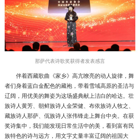
那萨代表诗歌奖获得者发表感言
伴着西藏歌曲《家乡》高亢嘹亮的动人旋律，舞
者们身着蓝白金配色的藏袍，带着雪域高原的圣洁与
辽阔，用优美的舞姿为这场盛典献上洁白的哈达。壮
族诗人黄芳、朝鲜族诗人金荣健、布依族诗人牧之、
藏族诗人那萨、佤族诗人张伟锋走上舞台中央。在获
奖诗集中，我们能发现日常生活中的美，看到富有民
族特色的诗与远方，用文字丈量丰富辽阔的祖国大