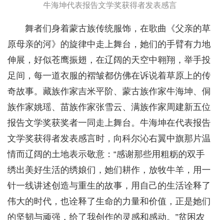
牛海坤代表报告文学奖获得者发表感言
舞者们身着蒙古族传统服饰，在歌曲《父亲的草
原母亲的河》的旋律中走上舞台，她们的手臂有力地
伸展，好似苍鹰振翅，在辽阔的天空中翱翔，举手投
足间，每一道衣服的褶皱都仿佛在诉说着草原上的传
奇故事。藏族作家吉米平阶、蒙古族作家牛海坤、侗
族作家姚瑶、苗族作家张雪云、满族作家周建新五位
报告文学奖获奖者一同走上舞台。牛海坤在代表报告
文学奖获得者发表感言时，向科尔沁右翼中旗那片温
情而辽阔的土地表示敬意：“感谢那些用粗粝的双手
绣出美好生活的绣娘们，她们耕作，放牧牛羊，用一
针一线讲述创造与重生的故事，用自己的生活诠释了
伟大的时代，也诠释了生命的力量和价值，正是她们
的坚韧与顽强，给了我创作的灵感和感动。”贫困农