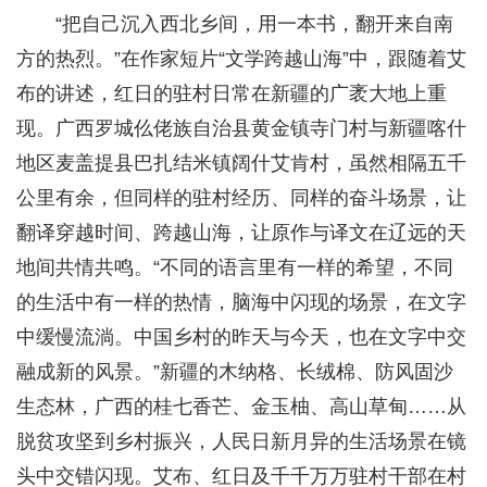
“把自己沉入西北乡间，用一本书，翻开来自南
方的热烈。”在作家短片“文学跨越山海”中，跟随着艾
布的讲述，红日的驻村日常在新疆的广袤大地上重
现。广西罗城仫佬族自治县黄金镇寺门村与新疆喀什
地区麦盖提县巴扎结米镇阔什艾肯村，虽然相隔五千
公里有余，但同样的驻村经历、同样的奋斗场景，让
翻译穿越时间、跨越山海，让原作与译文在辽远的天
地间共情共鸣。“不同的语言里有一样的希望，不同
的生活中有一样的热情，脑海中闪现的场景，在文字
中缓慢流淌。中国乡村的昨天与今天，也在文字中交
融成新的风景。”新疆的木纳格、长绒棉、防风固沙
生态林，广西的桂七香芒、金玉柚、高山草甸……从
脱贫攻坚到乡村振兴，人民日新月异的生活场景在镜
头中交错闪现。艾布、红日及千千万万驻村干部在村