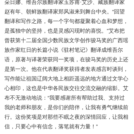
朵日娜、维吾尔族翻译家玉苏甫·艾沙、藏族翻译家
赵有年、朝鲜族翻译家郑风淑来到舞台中央。“回望
翻译和写作之路，每一个字句都凝聚着心血和梦想，
是孤独中的坚持，也是灵感闪现时的喜悦。”艾布把
曾获第十二届全国少数民族文学创作骏马奖的广西瑶
族作家红日的长篇小说《驻村笔记》翻译成维吾尔
语，原著与译著荣获同一奖项，在骏马奖的历史上还
是第一次。他在代表翻译奖获得者发表感言时谈到，
写作能让祖国辽阔大地上相距遥远的地方通过文学心
心相印，这也是中华各民族交往交流交融的缩影。艾
布不无激动地说：“我要感谢所有帮助过我、支持过
我的老师和朋友，是你们的陪伴，让我有勇气继续前
行。这份奖项是对那些不眠之夜的深情回应，让我相
信，只要心中有信念，落笔就有力量！”