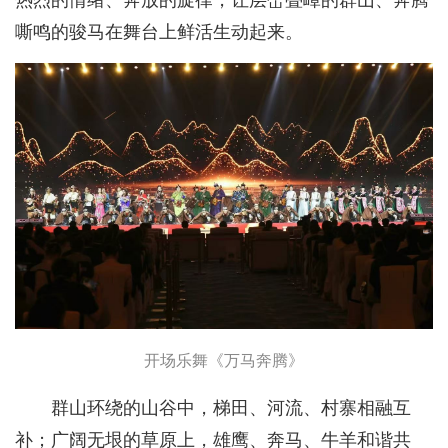
热烈的情绪、奔放的旋律，让层峦叠嶂的群山、奔腾
嘶鸣的骏马在舞台上鲜活生动起来。
开场乐舞《万马奔腾》
群山环绕的山谷中，梯田、河流、村寨相融互
补；广阔无垠的草原上，雄鹰、奔马、牛羊和谐共