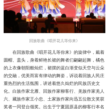
回族歌曲《唱开花儿等你来》
在回族歌曲《唱开花儿等你来》的旋律中，戴着
圆帽、盖头，身着鲜艳长裙的舞者们翩翩起舞，橘色
的上衣像朝阳般灿烂，裙摆的蓝白渐变似天空与云朵
的交融，优美而富有律动的舞姿，诉说着回族人民庄
重热烈的生活氛围，讲述着悠久灿烂的民族历史文
化。白族作家北雁、回族作家柳客行、羌族作家羌人
六、藏族作家王小忠、土家族作家向迅五位散文奖获
奖者一同登台领奖。出生于宁夏固原县的柳客行本名