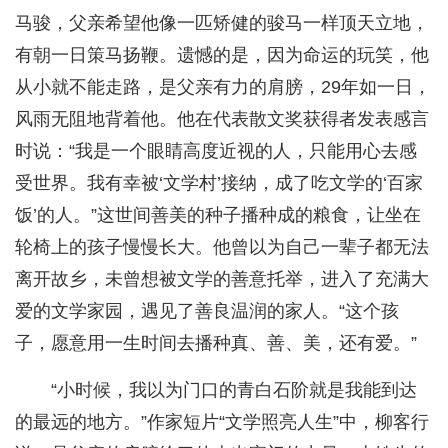
马骏，父亲希望他像一匹矫健的骏马一样顶天立地，
有朝一日策马扬鞭。遗憾的是，因为命运的玩笑，他
从小就不能走路，是父亲有力的肩膀，29年如一日，
风雨无阻地背着他。他在代表散文奖获得者发表感言
时说：“我是一个眼睛高度近视的人，只能用心去感
受世界。我有幸被‘文学村’接纳，成了吃文学的‘百家
饭’的人。”这世间善美的种子播种成的粮食，让坐在
轮椅上的孩子慢慢长大。他曾以为自己一辈子都无法
离开故乡，未曾想被文学的善意托举，进入了充满大
爱的文学家园，遇见了善良温润的家人。“这个孩
子，愿意用一生时间去播种真、善、美，还有爱。”
“小时候，我以为门口的青白石阶就是我能到达
的最远的地方。”作家短片“文学照亮人生”中，柳客行