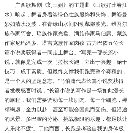
广西歌舞剧《刘三姐》的主题曲《山歌好比春江
水》响起，舞者身着淡绿色壮族服饰和头饰，舞姿曼
妙如清水泛波，在青绿山水间闪动粼粼波光。维吾尔
族作家阿舍、瑶族作家光盘、满族作家马伯庸、藏族
作家尼玛潘多、塔吉克族作家肉孜·古力巴依五位长
篇小说奖获得者一同走上舞台。“写完一部长篇小
说，就像是完成一次马拉松长跑，它出于兴趣，始于
技巧，成于素质。但最终支撑我们跑完整个赛程的，
是一个人的坚定意志。”马伯庸代表长篇小说奖获得
者发表感言时说，“长篇小说的写作是一场如此漫长
的旅程，我们需要调动每一块肌肉、每一个细胞，殚
精竭虑，全力以赴，甚至可能会因此而受伤。但沿途
的风景、多巴胺的分泌、挑战极限的乐趣，都足以让
人乐此不疲”。于他而言，长跑是考验自我的身体极