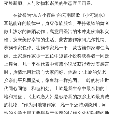
变焕新颜、人与动物和谐美的生态宜居画卷。
在被誉为“东方小夜曲”的云南民歌《小河淌水》
耳熟能详的旋律中，身穿傣族服饰、手持银钵的舞者
做出泼水的舞蹈动作，寓意用圣洁的水冲走疾病和灾
难，换来美好幸福的生活。蒙古族作家阿尤尔扎纳、
彝族作家包倬、壮族作家凡一平、蒙古族作家娜仁高
娃、土家族作家少一五位中短篇小说奖获得者一同走
上舞台。凡一平在代表中短篇小说奖获得者发表感言
时，热情地用壮语向大家问好。他说：“上岭的父老
乡亲们平凡而坚韧，像鱼群一样抱团。上岭的村庄世
代同心同德，和睦相处。上岭是我生命中最亲切的土
地和摇篮，《上岭恋人》是献给我的故乡上岭最真诚
的礼物。”作为河池籍作家，凡一平还特别谈到，河
池的文学土壤主要得益于浓厚的民族文化和独特的地