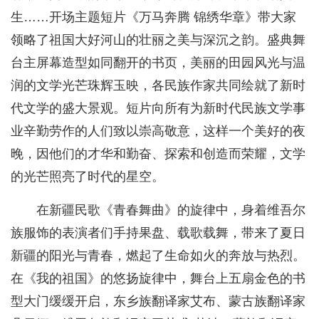
生……开场主题短片《万马奔腾 锦绣华章》带大家
领略了祖国大好河山的壮丽之美与深沉之韵。盛典舞
台主屏幕造型如同翻开的书页，美丽的田园风光与温
润的文学光芒珠辉玉映，各民族作家共同绘就了新时
代文学的盛大景观。短片向所有为新时代民族文学事
业辛勤劳作的人们致以崇高敬意，这样一个美好的夜
晚，因他们的才华和勤奋、探索和创造而荣耀，文学
的光芒照亮了时代的星空。
在新疆民歌《青春舞曲》的旋律中，身着维吾尔
族服饰的表演者们手持果盘、载歌载舞，带来了夏日
新疆的阳光与青春，燃起了生命如火的奔放与热烈。
在《我的祖国》的悠扬旋律中，舞台上五扇金色的书
型大门缓缓开启，东乡族翻译家艾布、蒙古族翻译家