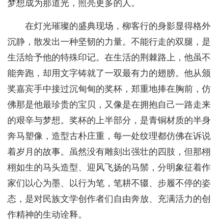
梦想成为那道光，照亮更多的人。
在灯光璀璨的盛典现场，柳客行的身影显得格外
沉静，散发出一种坚韧的力量。不能行走的双腿，是
生活给予他的特殊印记。在生活的荆棘路上，他虽不
能奔跑，却用文字铸就了一双最有力的翅膀。他从颁
奖嘉宾手中接过沉甸甸的奖杯，郑重地捧在胸前，仿
佛那是他最珍贵的宝贝，又像是在拥抱自己一路走来
的艰辛与梦想。奖杯的上半部分，是青铜材质的半身
奔马塑像，造型古朴庄重，每一处纹理都仿佛在诉说
着岁月的故事。虽然没有雕刻出强壮的四肢，但那栩
栩如生的马头造型、迎风飞扬的马鬃，分明象征着作
家们以心为墨、以行为笔，笔耕不辍、步履不停的姿
态，是对民族文学创作者们自由奔放、充满活力的创
作精神的生动诠释。