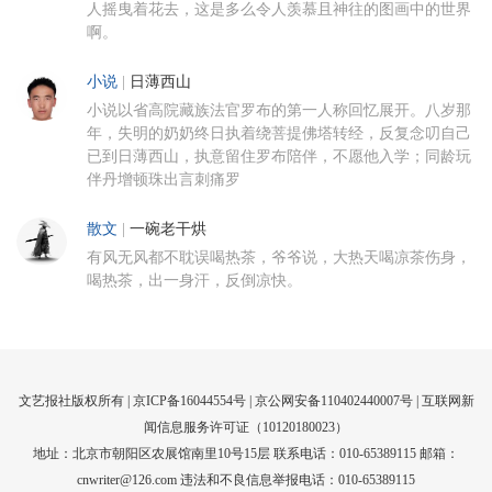
人摇曳着花去，这是多么令人羡慕且神往的图画中的世界
啊。
小说
|
日薄西山
小说以省高院藏族法官罗布的第一人称回忆展开。八岁那
年，失明的奶奶终日执着绕菩提佛塔转经，反复念叨自己
已到日薄西山，执意留住罗布陪伴，不愿他入学；同龄玩
伴丹增顿珠出言刺痛罗
散文
|
一碗老干烘
有风无风都不耽误喝热茶，爷爷说，大热天喝凉茶伤身，
喝热茶，出一身汗，反倒凉快。
文艺报社版权所有 |
京ICP备16044554号
| 京公网安备110402440007号 |
互联网新
闻信息服务许可证（10120180023）
地址：北京市朝阳区农展馆南里10号15层 联系电话：010-65389115 邮箱：
cnwriter@126.com 违法和不良信息举报电话：010-65389115