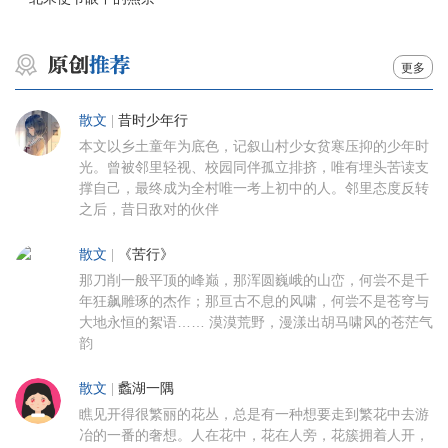
更多
散文
|
昔时少年行
本文以乡土童年为底色，记叙山村少女贫寒压抑的少年时
光。曾被邻里轻视、校园同伴孤立排挤，唯有埋头苦读支
撑自己，最终成为全村唯一考上初中的人。邻里态度反转
之后，昔日敌对的伙伴
散文
|
《苦行》
那刀削一般平顶的峰巅，那浑圆巍峨的山峦，何尝不是千
年狂飙雕琢的杰作；那亘古不息的风啸，何尝不是苍穹与
大地永恒的絮语…… 漠漠荒野，漫漾出胡马啸风的苍茫气
韵
散文
|
蠡湖一隅
瞧见开得很繁丽的花丛，总是有一种想要走到繁花中去游
冶的一番的奢想。人在花中，花在人旁，花簇拥着人开，