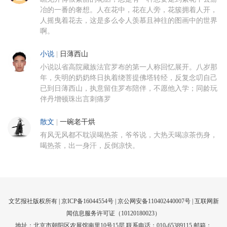
冶的一番的奢想。人在花中，花在人旁，花簇拥着人开，
人摇曳着花去，这是多么令人羡慕且神往的图画中的世界
啊。
小说
|
日薄西山
小说以省高院藏族法官罗布的第一人称回忆展开。八岁那
年，失明的奶奶终日执着绕菩提佛塔转经，反复念叨自己
已到日薄西山，执意留住罗布陪伴，不愿他入学；同龄玩
伴丹增顿珠出言刺痛罗
散文
|
一碗老干烘
有风无风都不耽误喝热茶，爷爷说，大热天喝凉茶伤身，
喝热茶，出一身汗，反倒凉快。
文艺报社版权所有 |
京ICP备16044554号
| 京公网安备110402440007号 |
互联网新
闻信息服务许可证（10120180023）
地址：北京市朝阳区农展馆南里10号15层 联系电话：010-65389115 邮箱：