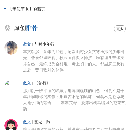
北宋使节眼中的燕京
更多
散文
|
昔时少年行
本文以乡土童年为底色，记叙山村少女贫寒压抑的少年时
光。曾被邻里轻视、校园同伴孤立排挤，唯有埋头苦读支
撑自己，最终成为全村唯一考上初中的人。邻里态度反转
之后，昔日敌对的伙伴
散文
|
《苦行》
那刀削一般平顶的峰巅，那浑圆巍峨的山峦，何尝不是千
年狂飙雕琢的杰作；那亘古不息的风啸，何尝不是苍穹与
大地永恒的絮语…… 漠漠荒野，漫漾出胡马啸风的苍茫气
韵
散文
|
蠡湖一隅
瞧见开得很繁丽的花丛，总是有一种想要走到繁花中去游