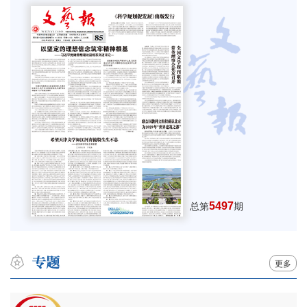
5497
总第
期
更多