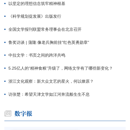
以坚定的理想信念筑牢精神根基
《科学规划促发展》出版发行
全国文学报刊联盟常务理事会在北京召开
鲁奖访谈 | 蒲隆:像老兵胸前挂"红色英勇勋章"
中拉文学：书页之间的跨洋共鸣
5.25亿人的“精神食粮”升级了，网络文学有了哪些新变化？
浙江文化观察：新大众文艺的星火，何以燎原？
访张楚：希望天津文学如江河奔流般生生不息