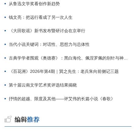
从鲁迅文学奖看创作新趋势
钱文亮：把远行看成了另一次人生
《大田歌谣》新书发布暨研讨会在京举行
当代小说关键词：对话性、思想力与总体性
古典学学者围观《奥德赛》：黑白海伦、佩涅罗佩的别针与神秘入侵者
《百花洲》2026年第4期｜巽之先生：老兵朱向前侧记三题
第十届云南文学艺术奖评选结果揭晓
抒情的超越、限度及其他——评艾伟的长篇小说《春歌》