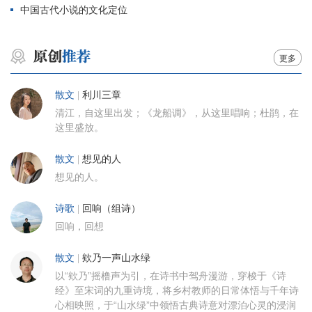
中国古代小说的文化定位
更多
散文
|
利川三章
清江，自这里出发；《龙船调》，从这里唱响；杜鹃，在
这里盛放。
散文
|
想见的人
想见的人。
诗歌
|
回响（组诗）
回响，回想
散文
|
欸乃一声山水绿
以“欸乃”摇橹声为引，在诗书中驾舟漫游，穿梭于《诗
经》至宋词的九重诗境，将乡村教师的日常体悟与千年诗
心相映照，于“山水绿”中领悟古典诗意对漂泊心灵的浸润