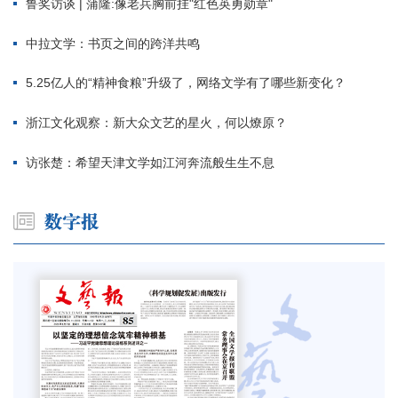
鲁奖访谈 | 蒲隆:像老兵胸前挂"红色英勇勋章"
中拉文学：书页之间的跨洋共鸣
5.25亿人的“精神食粮”升级了，网络文学有了哪些新变化？
浙江文化观察：新大众文艺的星火，何以燎原？
访张楚：希望天津文学如江河奔流般生生不息