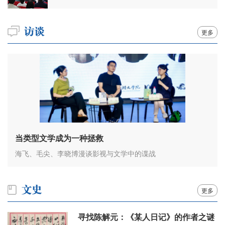
更多
当类型文学成为一种拯救
海飞、毛尖、李晓博漫谈影视与文学中的谍战
更多
寻找陈解元：《某人日记》的作者之谜