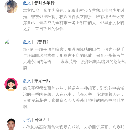
散文
|
昔时少年行
本文以乡土童年为底色，记叙山村少女贫寒压抑的少年时
光。曾被邻里轻视、校园同伴孤立排挤，唯有埋头苦读支
撑自己，最终成为全村唯一考上初中的人。邻里态度反转
之后，昔日敌对的伙伴
散文
|
《苦行》
那刀削一般平顶的峰巅，那浑圆巍峨的山峦，何尝不是千
年狂飙雕琢的杰作；那亘古不息的风啸，何尝不是苍穹与
大地永恒的絮语…… 漠漠荒野，漫漾出胡马啸风的苍茫气
韵
散文
|
蠡湖一隅
瞧见开得很繁丽的花丛，总是有一种想要走到繁花中去游
冶的一番的奢想。人在花中，花在人旁，花簇拥着人开，
人摇曳着花去，这是多么令人羡慕且神往的图画中的世界
啊。
小说
|
日薄西山
小说以省高院藏族法官罗布的第一人称回忆展开。八岁那