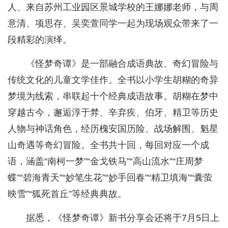
人、来自苏州工业园区景城学校的王娜娜老师，与周
意清、项思存、吴奕萱同学一起为现场观众带来了一
段精彩的演绎。
《怪梦奇谭》是一部融合成语典故、奇幻冒险与
传统文化的儿童文学佳作。全书以小学生胡糊的奇异
梦境为线索，串联起十个经典成语故事。胡糊在梦中
穿越古今，邂逅淳于棼、辛弃疾、伯牙、精卫等历史
人物与神话角色，经历槐安国历险、战场解围、魁星
山奇遇等奇幻冒险。全书共十回，每回对应一个成
语，涵盖“南柯一梦”“金戈铁马”“高山流水”“庄周梦
蝶”“碧海青天”“妙笔生花”“妙手回春”“精卫填海”“囊萤
映雪”“狐死首丘”等经典典故。
据悉，《怪梦奇谭》新书分享会还将于7月5日上