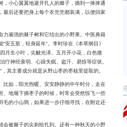
树，小心翼翼地避开扎人的棘子，摘到一捧捧通
，最后还要把身上每个衣兜兜都装满，以便回家
命力顽强的棘子树和它结出的小野果。中医典籍
能“安五脏，轻身延年”。李时珍在《本草纲目》
。四月生小叶，尖觥光泽。五月开小花，白色微
来治疗神经衰弱、心躁失眠、盗汗、易惊等症状。
丸”，其主要成分就是从野山枣的枣核里提取的。
。比如，阳光煦暖、安安静静的中午时分，走在
岩、地堰下摘枣子的时候，时常会突然惊飞一些
羽毛的小山鹑，如果进一步仔细寻找，在附近还
就会被棘子的尖刺给扎到。还有一种秋天的小野