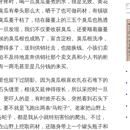
牙疼时，喝一点臭瓜蔓煮的水，很是见效。黄花
臭瓜有拳头那么大，晒干了也可做药材，有镇咳
臭瓜蔓干枯了，结在藤蔓上的三五个臭瓜也熟透
一旦发现，我们不仅要收获臭瓜，还要顺着藤蔓
候的臭瓜根也成熟了，富含淀粉。臭瓜根洗净，
攒得多了，送到供销社去，也能换钱。小孩们卖
迫不及待地直奔供销社那个卖文具和小人书的柜
有一两毛甚至是几分钱的来买。
里也留下过阴影。因为臭瓜根喜欢扎在石堆下的
石头缝里，根须又延伸得很长，所以采挖时一旦
。更吓人的是，有时掀开石头，突然看到石头下
，要不就是飞跑出两条“马蛇子”。老家把山野上
、马蛇子，都是我从小就特别害怕的爬虫。不过，
在山野上挖取药材，还随身带上一个罐头瓶子和