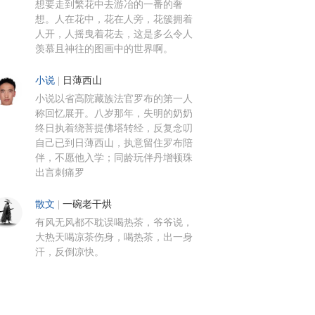
想要走到繁花中去游冶的一番的奢
想。人在花中，花在人旁，花簇拥着
人开，人摇曳着花去，这是多么令人
羡慕且神往的图画中的世界啊。
小说
|
日薄西山
小说以省高院藏族法官罗布的第一人
称回忆展开。八岁那年，失明的奶奶
终日执着绕菩提佛塔转经，反复念叨
自己已到日薄西山，执意留住罗布陪
伴，不愿他入学；同龄玩伴丹增顿珠
出言刺痛罗
散文
|
一碗老干烘
有风无风都不耽误喝热茶，爷爷说，
大热天喝凉茶伤身，喝热茶，出一身
汗，反倒凉快。