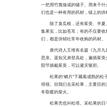
一把用竹篾做成的镊子。用来干什
们也是一种有用的药材，镇上的供
除了臭瓜根，还有茱萸、半夏
集果实，比如苍耳；有的不仅要收
们，都是供销社常年收购的药材。
唐代诗人王维有名篇《九月九
思亲。遥知兄弟登高处，遍插茱萸
阳节插戴茱萸，可以避灾驱邪。
松果的“鳞片”下藏着成熟的
得很。但我们去采松果，主要目的
冬取暖的柴火。
松果壳也叫松塔。采松果的日