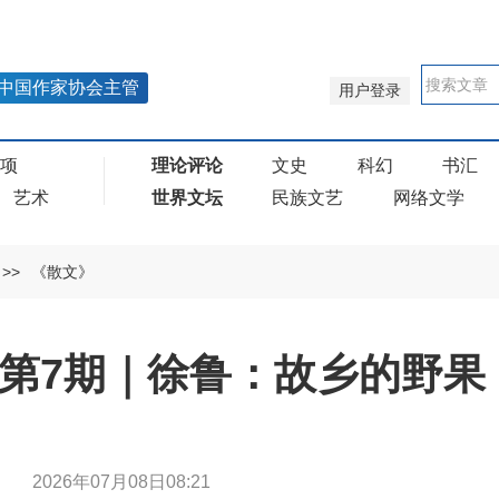
中国作家协会主管
用户登录
奖项
理论评论
文史
科幻
书汇
艺术
世界文坛
民族文艺
网络文学
>>
《散文》
年第7期｜徐鲁：故乡的野果
徐鲁
2026年07月08日08:21