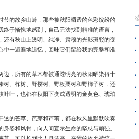
时节的故乡山岭，那些被秋阳晒透的色彩缤纷的
我终于惭愧地感到，自己无法找到精准的语言，
，还有秋山上透明、纯净、肃穆的光影斑驳的变
心中一遍遍地追忆，回味它们留给我的完整和准
。
两边，所有的草木都被通透明亮的秋阳晒染得十
榛树、柞树、野樱树、野板栗树和野柿子树，还
枝叶叶，也都在秋阳下变成透明的金黄色、琥珀
干透的芒草、芭茅和芦苇，都在秋风里默默吹奏
的身姿和风骨，向人间宣示生命的坚忍与顽强。
茅草，可以长到比人身还高，在我的故乡被统一