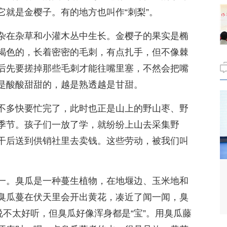
它就是金樱子。有的地方也叫作“刺梨”。
杂在杂草和小灌木丛中生长。金樱子的果实是椭
褐色的，长着密密的毛刺，有点扎手，但不像棘
后先要搓掉那些毛刺才能往嘴里塞，不然会把嘴
是酸酸甜甜的，越是熟透越是甘甜。
不多快要忙完了，此时也正是山上的野山枣、野
季节。孩子们一放了学，就纷纷上山去采集野
干后送到供销社里去卖钱。这些劳动，被我们叫
一。臭瓜是一种蔓生植物，在地堰边、玉米地和
臭瓜蔓在伏天里会开出黄花，凑近了闻一闻，臭
说不太好听，但臭瓜好像浑身都是“宝”。用臭瓜藤