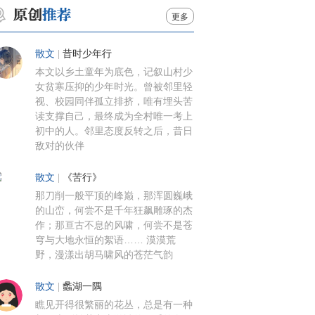
更多
散文
|
昔时少年行
本文以乡土童年为底色，记叙山村少
女贫寒压抑的少年时光。曾被邻里轻
视、校园同伴孤立排挤，唯有埋头苦
读支撑自己，最终成为全村唯一考上
初中的人。邻里态度反转之后，昔日
敌对的伙伴
散文
|
《苦行》
那刀削一般平顶的峰巅，那浑圆巍峨
的山峦，何尝不是千年狂飙雕琢的杰
作；那亘古不息的风啸，何尝不是苍
穹与大地永恒的絮语…… 漠漠荒
野，漫漾出胡马啸风的苍茫气韵
散文
|
蠡湖一隅
瞧见开得很繁丽的花丛，总是有一种