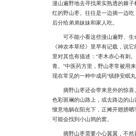
漫山遍野地去寻找果实熟透的棘子
红的野山枣。往往是一边摘一边吃
后分给弟弟妹妹和家人吃。
可不能小看这些漫山遍野、生
《神农本草经》里早有记载，说它
里对其也有描述：“枣木赤心有刺
青。”中医药方里，野山枣常被用
现在常见的一种中成药“镇静安眠
摘野山枣还会带来意外的惊喜
色彩斑斓的山路上，或去路边的山
惬意地躺在阳光下，正摊开翅膀晒
可能会找到小山鹑的窝。
摘野山枣需要小心翼翼，不然