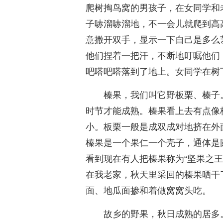
爬树掏鸟窝的男孩子，在女同学和
子哧溜哧溜地，不一会儿就爬到高
意撒开双手，显示一下自己是多么
他们捏着一把汗，不断地叮嘱他们：
吧嗒吧嗒落到了地上。女同学在树
榛果，我们叫它野板栗、榛子
时节才能成熟。榛果看上去有点像
小。板栗一般是成双成对地挤在外
榛果是一个果仁一个壳子，通体是
看到现在有人把榛果称为“坚果之王
在我老家，秋天里采回的榛果晒干
面、地瓜面掺和着做窝窝头吃。
故乡的野果，秋日成熟的居多