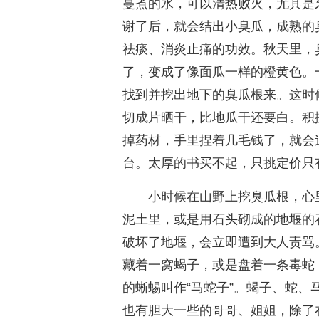
蔓煮的水，可以清热败火，尤其是
谢了后，就会结出小臭瓜，成熟的
祛痰、消炎止痛的功效。秋天里，
了，变成了像面瓜一样的橙黄色。
找到并挖出地下的臭瓜根来。这时
切成片晒干，比地瓜干还要白。积
掉药材，手里捏着几毛钱了，就会
台。太厚的书买不起，只挑定价只
小时候在山野上挖臭瓜根，心
泥土里，或是用石头砌成的地堰的
破坏了地堰，会立即遭到大人责骂
藏着一窝蝎子，或是盘着一条毒蛇
的蜥蜴叫作“马蛇子”。蝎子、蛇
也有胆大一些的哥哥、姐姐，除了