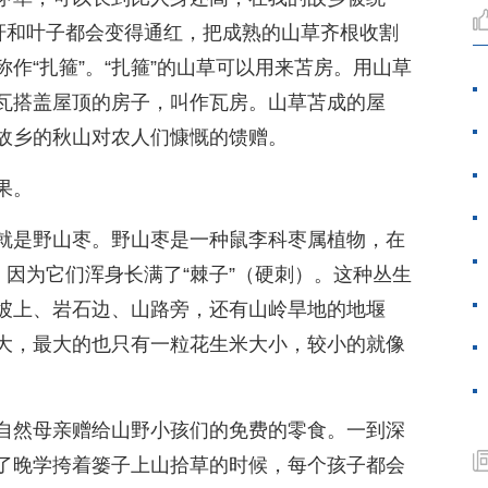
茎秆和叶子都会变得通红，把成熟的山草齐根收割
作“扎箍”。“扎箍”的山草可以用来苫房。用山草
瓦搭盖屋顶的房子，叫作瓦房。山草苫成的屋
故乡的秋山对农人们慷慨的馈赠。
果。
就是野山枣。野山枣是一种鼠李科枣属植物，在
，因为它们浑身长满了“棘子”（硬刺）。这种丛生
坡上、岩石边、山路旁，还有山岭旱地的地堰
大，最大的也只有一粒花生米大小，较小的就像
自然母亲赠给山野小孩们的免费的零食。一到深
了晚学挎着篓子上山拾草的时候，每个孩子都会