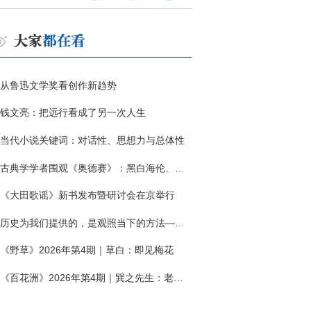
从鲁迅文学奖看创作新趋势
钱文亮：把远行看成了另一次人生
当代小说关键词：对话性、思想力与总体性
古典学学者围观《奥德赛》：黑白海伦、佩涅罗佩的别针与神秘入侵者
《大田歌谣》新书发布暨研讨会在京举行
历史为我们提供的，是观照当下的方法——历史题材非虚构写作多人谈
《野草》2026年第4期｜草白：即见梅花
《百花洲》2026年第4期｜巽之先生：老兵朱向前侧记三题