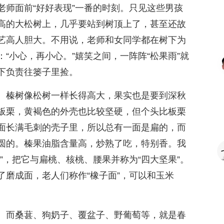
老师面前“好好表现”一番的时刻。只见这些男孩
高的大松树上，几乎要站到树顶上了，甚至还故
艺高人胆大。不用说，老师和女同学都在树下为
“小心，再小心。”嬉笑之间，一阵阵“松果雨”就
下负责往篓子里捡。
。榛树像松树一样长得高大，果实也是要到深秋
板栗，黄褐色的外壳也比较坚硬，但个头比板栗
面长满毛刺的壳子里，所以总有一面是扁的，而
圆的。榛果油脂含量高，炒熟了吃，特别香。我
”，把它与扁桃、核桃、腰果并称为“四大坚果”。
了磨成面，老人们称作“橡子面”，可以和玉米
。而桑葚、狗奶子、覆盆子、野葡萄等，就是春