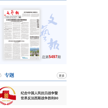
5497
总第
期
更多
纪念中国人民抗日战争暨
世界反法西斯战争胜利80
周年