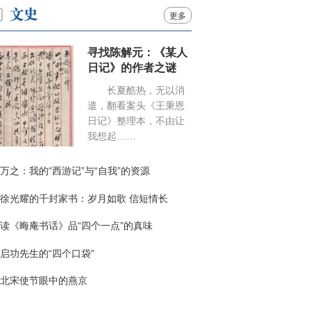
更多
寻找陈解元：《某人
日记》的作者之谜
长夏酷热，无以消
遣，翻看案头《王秉恩
日记》整理本，不由让
我想起……
万之：我的“西游记”与“自我”的资源
徐光耀的千封家书：岁月如歌 信短情长
读《晦庵书话》品“四个一点”的真味
启功先生的“四个口袋”
北宋使节眼中的燕京