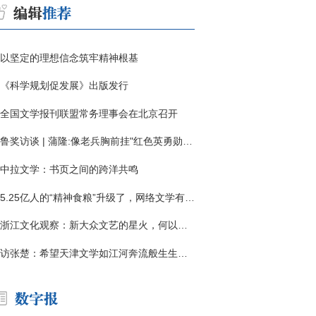
以坚定的理想信念筑牢精神根基
《科学规划促发展》出版发行
全国文学报刊联盟常务理事会在北京召开
鲁奖访谈 | 蒲隆:像老兵胸前挂"红色英勇勋章"
中拉文学：书页之间的跨洋共鸣
5.25亿人的“精神食粮”升级了，网络文学有了哪些新变化？
浙江文化观察：新大众文艺的星火，何以燎原？
访张楚：希望天津文学如江河奔流般生生不息