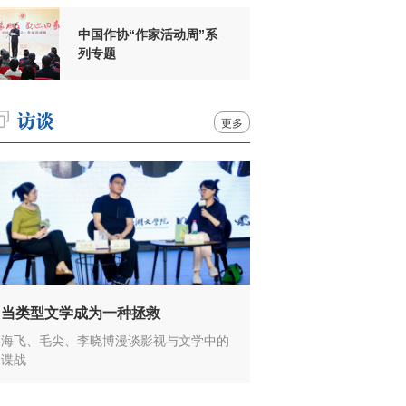
中国作协“作家活动周”系
列专题
更多
当类型文学成为一种拯救
海飞、毛尖、李晓博漫谈影视与文学中的
谍战