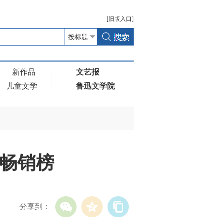
[
旧版
入口]
新作品
文艺报
儿童文学
鲁迅文学院
点畅销榜
分享到：