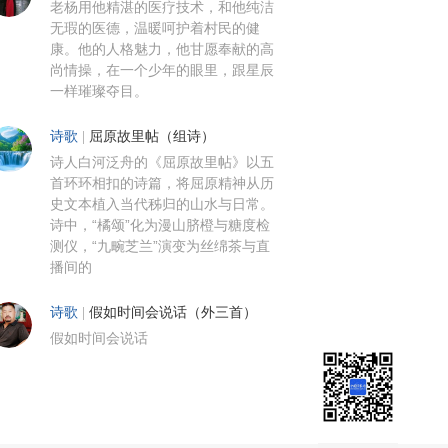
老杨用他精湛的医疗技术，和他纯洁
无瑕的医德，温暖呵护着村民的健
康。他的人格魅力，他甘愿奉献的高
尚情操，在一个少年的眼里，跟星辰
一样璀璨夺目。
诗歌
|
屈原故里帖（组诗）
诗人白河泛舟的《屈原故里帖》以五
首环环相扣的诗篇，将屈原精神从历
史文本植入当代秭归的山水与日常。
诗中，“橘颂”化为漫山脐橙与糖度检
测仪，“九畹芝兰”演变为丝绵茶与直
播间的
诗歌
|
假如时间会说话（外三首）
假如时间会说话