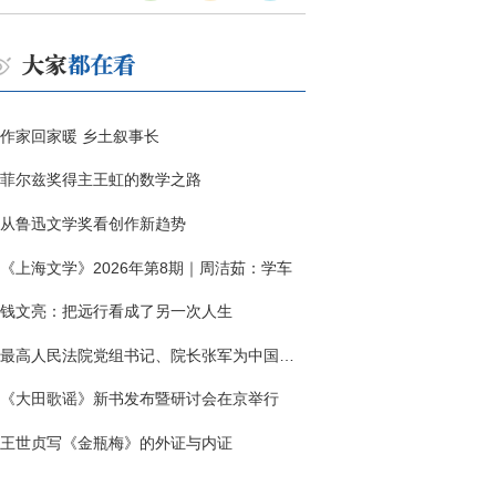
作家回家暖 乡土叙事长
菲尔兹奖得主王虹的数学之路
从鲁迅文学奖看创作新趋势
《上海文学》2026年第8期｜周洁茹：学车
钱文亮：把远行看成了另一次人生
最高人民法院党组书记、院长张军为中国作协干部大讲堂授课
《大田歌谣》新书发布暨研讨会在京举行
王世贞写《金瓶梅》的外证与内证