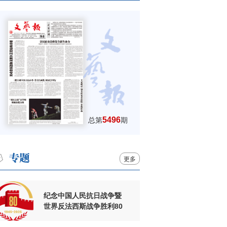
5496
总第
期
更多
纪念中国人民抗日战争暨
世界反法西斯战争胜利80
周年