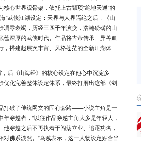
为核心世界观骨架，依托上古颛顼“绝地天通”的
山海”武侠江湖设定：天界与人界隔绝之后，《山
步凋零衰竭，历经三四千年演变，浩瀚磅礴的山
底蕴深厚的武侠时代。作品将古帝传承、异兽血
行，搭建起层次丰富、风格苍茫的全新江湖体
透露，后《山海经》的核心设定在他心中沉淀多
步优化完善整体设定体系，最终打磨出这部《剑
品打破了传统网文的固有套路——小说主角是一
中年穿越者，“以往作品穿越主角大多是年轻人，
。他穿越之后不再执着于闯荡立业、追逐功名，
相对佛系淡然。”乌贼表示，这一人物设定贴合当