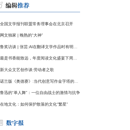
全国文学报刊联盟常务理事会在北京召开
网文独家 | 晚熟的“大神”
鲁奖访谈 | 张芸:AI在翻译文学作品时有明显局限
最是书香能致远，年度阅读文化盛宴下周启幕
新大众文艺创作谈:劳动者之歌
诺兰版《奥德赛》:当代创意写作金字塔的宏伟与平庸
鲁迅的“单人舞”：一位自由战士的激情与抗争
在地文化：如何保护散落的文化“繁星”