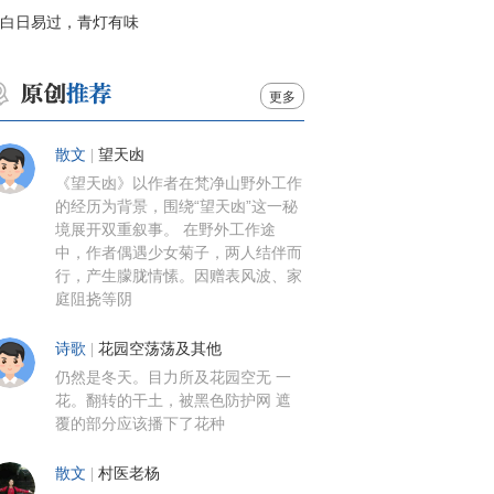
白日易过，青灯有味
更多
散文
|
望天凼
《望天凼》以作者在梵净山野外工作
的经历为背景，围绕“望天凼”这一秘
境展开双重叙事。 在野外工作途
中，作者偶遇少女菊子，两人结伴而
行，产生朦胧情愫。因赠表风波、家
庭阻挠等阴
诗歌
|
花园空荡荡及其他
仍然是冬天。目力所及花园空无 一
花。翻转的干土，被黑色防护网 遮
覆的部分应该播下了花种
散文
|
村医老杨