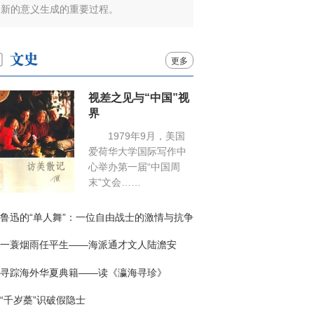
新的意义生成的重要过程。
更多
视差之见与“中国”视
界
1979年9月，美国
爱荷华大学国际写作中
心举办第一届“中国周
末”文会……
鲁迅的“单人舞”：一位自由战士的激情与抗争
一蓑烟雨任平生——海派通才文人陆澹安
寻踪海外华夏典籍——读《瀛海寻珍》
“千岁蘽”识破假隐士