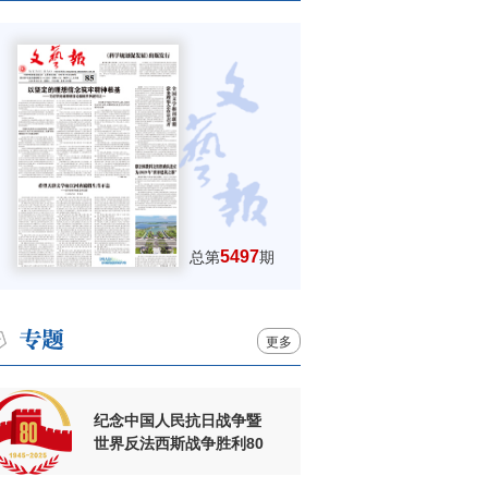
5497
总第
期
更多
纪念中国人民抗日战争暨
世界反法西斯战争胜利80
周年