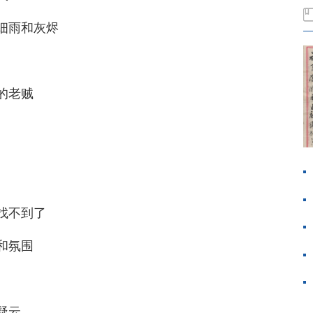
细雨和灰烬
的老贼
找不到了
和氛围
疑云