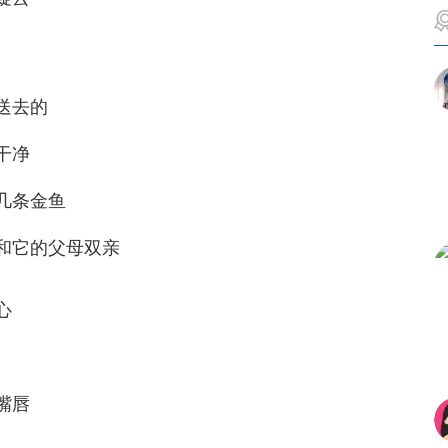
送去的
干净
几条金鱼
和它的父母双亲
心
嘴唇