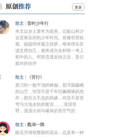
更多
散文
|
昔时少年行
本文以乡土童年为底色，记叙山村少
女贫寒压抑的少年时光。曾被邻里轻
视、校园同伴孤立排挤，唯有埋头苦
读支撑自己，最终成为全村唯一考上
初中的人。邻里态度反转之后，昔日
敌对的伙伴
散文
|
《苦行》
那刀削一般平顶的峰巅，那浑圆巍峨
的山峦，何尝不是千年狂飙雕琢的杰
作；那亘古不息的风啸，何尝不是苍
穹与大地永恒的絮语…… 漠漠荒
野，漫漾出胡马啸风的苍茫气韵
散文
|
蠡湖一隅
瞧见开得很繁丽的花丛，总是有一种