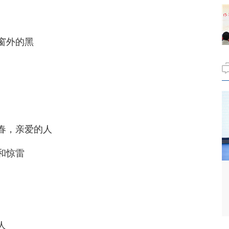
窗外的黑
春，亲爱的人
和惊雷
人