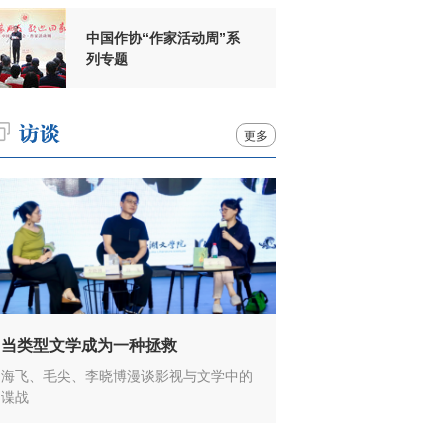
中国作协“作家活动周”系
列专题
更多
当类型文学成为一种拯救
海飞、毛尖、李晓博漫谈影视与文学中的
谍战