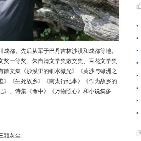
川成都。先后从军于巴丹吉林沙漠和成都等地。
文奖一等奖、朱自清文学奖散文奖、百花文学奖
有散文集《沙漠里的细水微光》《黄沙与绿洲之
壁》《生死故乡》《南太行纪事》《作为故乡的
纪》、诗集《命中》《万物照心》和小说集多
三颗灰尘