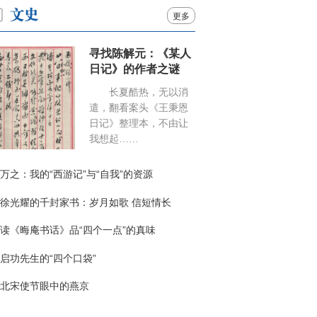
更多
寻找陈解元：《某人
日记》的作者之谜
长夏酷热，无以消
遣，翻看案头《王秉恩
日记》整理本，不由让
我想起……
万之：我的“西游记”与“自我”的资源
徐光耀的千封家书：岁月如歌 信短情长
读《晦庵书话》品“四个一点”的真味
启功先生的“四个口袋”
北宋使节眼中的燕京