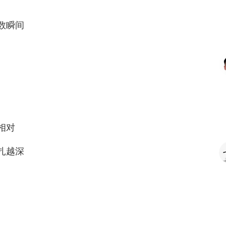
数瞬间
相对
扎越深