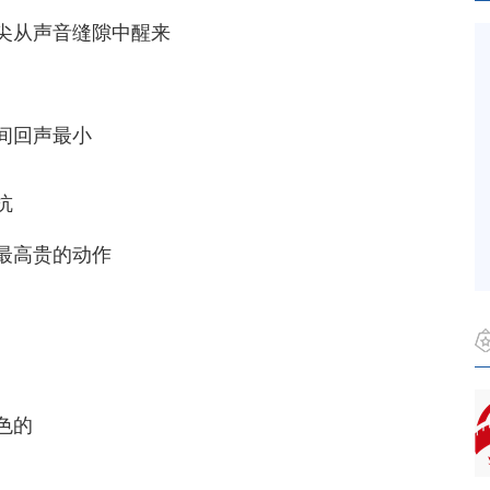
尖从声音缝隙中醒来
间回声最小
抗
最高贵的动作
色的