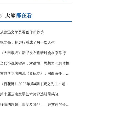
从鲁迅文学奖看创作新趋势
钱文亮：把远行看成了另一次人生
《大田歌谣》新书发布暨研讨会在京举行
当代小说关键词：对话性、思想力与总体性
古典学学者围观《奥德赛》：黑白海伦、佩涅罗佩的别针与神秘入侵者
《百花洲》2026年第4期｜巽之先生：老兵朱向前侧记三题
第十届云南文学艺术奖评选结果揭晓
抒情的超越、限度及其他——评艾伟的长篇小说《春歌》