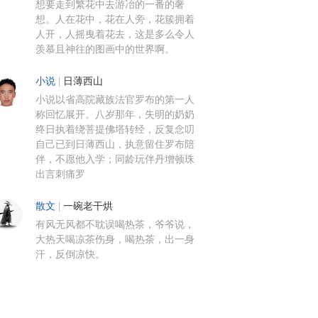
想要走到繁花中去游冶的一番的奢
想。人在花中，花在人旁，花簇拥着
人开，人摇曳着花去，这是多么令人
羡慕且神往的图画中的世界啊。
小说
|
日薄西山
小说以省高院藏族法官罗布的第一人
称回忆展开。八岁那年，失明的奶奶
终日执着绕菩提佛塔转经，反复念叨
自己已到日薄西山，执意留住罗布陪
伴，不愿他入学；同龄玩伴丹增顿珠
出言刺痛罗
散文
|
一碗老干烘
有风无风都不耽误喝热茶，爷爷说，
大热天喝凉茶伤身，喝热茶，出一身
汗，反倒凉快。