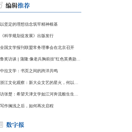
以坚定的理想信念筑牢精神根基
《科学规划促发展》出版发行
全国文学报刊联盟常务理事会在北京召开
鲁奖访谈 | 蒲隆:像老兵胸前挂"红色英勇勋章"
中拉文学：书页之间的跨洋共鸣
浙江文化观察：新大众文艺的星火，何以燎原？
访张楚：希望天津文学如江河奔流般生生不息
写作搁浅之后，如何再次启程