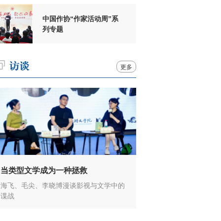
中国作协“作家活动周”系
列专题
更多
当类型文学成为一种拯救
海飞、毛尖、李晓博漫谈影视与文学中的
谍战