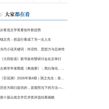
从鲁迅文学奖看创作新趋势
钱文亮：把远行看成了另一次人生
当代小说关键词：对话性、思想力与总体性
《大田歌谣》新书发布暨研讨会在京举行
古典学学者围观《奥德赛》：黑白海伦、佩涅罗佩的别针与神秘入侵者
《百花洲》2026年第4期｜巽之先生：老兵朱向前侧记三题
历史为我们提供的，是观照当下的方法——历史题材非虚构写作多人谈
第十届云南文学艺术奖评选结果揭晓