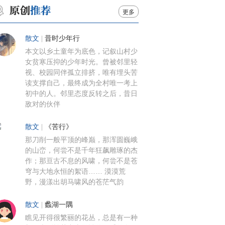
更多
散文
|
昔时少年行
本文以乡土童年为底色，记叙山村少
女贫寒压抑的少年时光。曾被邻里轻
视、校园同伴孤立排挤，唯有埋头苦
读支撑自己，最终成为全村唯一考上
初中的人。邻里态度反转之后，昔日
敌对的伙伴
散文
|
《苦行》
那刀削一般平顶的峰巅，那浑圆巍峨
的山峦，何尝不是千年狂飙雕琢的杰
作；那亘古不息的风啸，何尝不是苍
穹与大地永恒的絮语…… 漠漠荒
野，漫漾出胡马啸风的苍茫气韵
散文
|
蠡湖一隅
瞧见开得很繁丽的花丛，总是有一种