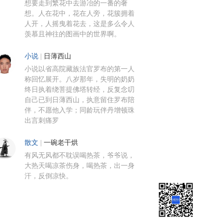
想要走到繁花中去游冶的一番的奢
想。人在花中，花在人旁，花簇拥着
人开，人摇曳着花去，这是多么令人
羡慕且神往的图画中的世界啊。
小说
|
日薄西山
小说以省高院藏族法官罗布的第一人
称回忆展开。八岁那年，失明的奶奶
终日执着绕菩提佛塔转经，反复念叨
自己已到日薄西山，执意留住罗布陪
伴，不愿他入学；同龄玩伴丹增顿珠
出言刺痛罗
散文
|
一碗老干烘
有风无风都不耽误喝热茶，爷爷说，
大热天喝凉茶伤身，喝热茶，出一身
汗，反倒凉快。