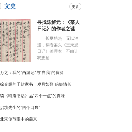
更多
寻找陈解元：《某人
日记》的作者之谜
长夏酷热，无以消
遣，翻看案头《王秉恩
日记》整理本，不由让
我想起……
万之：我的“西游记”与“自我”的资源
徐光耀的千封家书：岁月如歌 信短情长
读《晦庵书话》品“四个一点”的真味
启功先生的“四个口袋”
北宋使节眼中的燕京