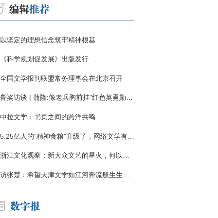
以坚定的理想信念筑牢精神根基
《科学规划促发展》出版发行
全国文学报刊联盟常务理事会在北京召开
鲁奖访谈 | 蒲隆:像老兵胸前挂"红色英勇勋章"
中拉文学：书页之间的跨洋共鸣
5.25亿人的“精神食粮”升级了，网络文学有了哪些新变化？
浙江文化观察：新大众文艺的星火，何以燎原？
访张楚：希望天津文学如江河奔流般生生不息