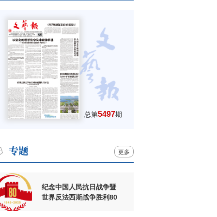
5497
总第
期
更多
纪念中国人民抗日战争暨
世界反法西斯战争胜利80
周年