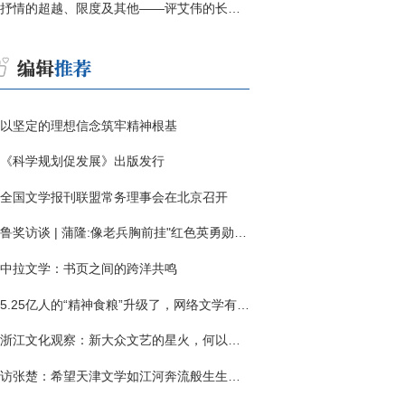
抒情的超越、限度及其他——评艾伟的长篇小说《春歌》
以坚定的理想信念筑牢精神根基
《科学规划促发展》出版发行
全国文学报刊联盟常务理事会在北京召开
鲁奖访谈 | 蒲隆:像老兵胸前挂"红色英勇勋章"
中拉文学：书页之间的跨洋共鸣
5.25亿人的“精神食粮”升级了，网络文学有了哪些新变化？
浙江文化观察：新大众文艺的星火，何以燎原？
访张楚：希望天津文学如江河奔流般生生不息