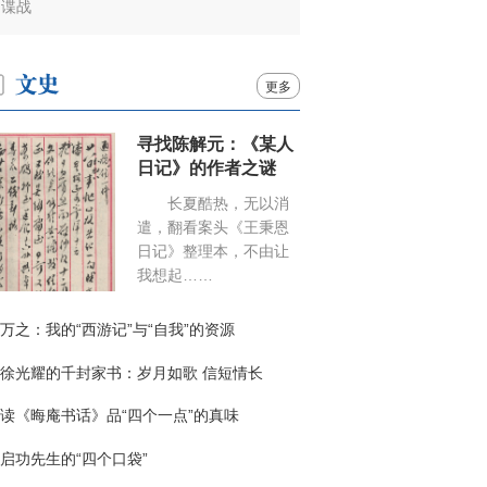
谍战
更多
寻找陈解元：《某人
日记》的作者之谜
长夏酷热，无以消
遣，翻看案头《王秉恩
日记》整理本，不由让
我想起……
万之：我的“西游记”与“自我”的资源
徐光耀的千封家书：岁月如歌 信短情长
读《晦庵书话》品“四个一点”的真味
启功先生的“四个口袋”