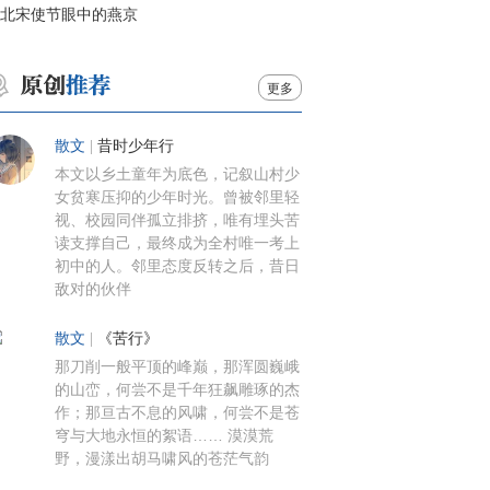
北宋使节眼中的燕京
更多
散文
|
昔时少年行
本文以乡土童年为底色，记叙山村少
女贫寒压抑的少年时光。曾被邻里轻
视、校园同伴孤立排挤，唯有埋头苦
读支撑自己，最终成为全村唯一考上
初中的人。邻里态度反转之后，昔日
敌对的伙伴
散文
|
《苦行》
那刀削一般平顶的峰巅，那浑圆巍峨
的山峦，何尝不是千年狂飙雕琢的杰
作；那亘古不息的风啸，何尝不是苍
穹与大地永恒的絮语…… 漠漠荒
野，漫漾出胡马啸风的苍茫气韵