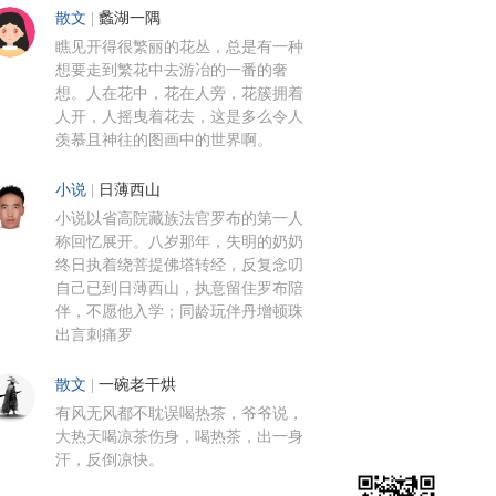
散文
|
蠡湖一隅
瞧见开得很繁丽的花丛，总是有一种
想要走到繁花中去游冶的一番的奢
想。人在花中，花在人旁，花簇拥着
人开，人摇曳着花去，这是多么令人
羡慕且神往的图画中的世界啊。
小说
|
日薄西山
小说以省高院藏族法官罗布的第一人
称回忆展开。八岁那年，失明的奶奶
终日执着绕菩提佛塔转经，反复念叨
自己已到日薄西山，执意留住罗布陪
伴，不愿他入学；同龄玩伴丹增顿珠
出言刺痛罗
散文
|
一碗老干烘
有风无风都不耽误喝热茶，爷爷说，
大热天喝凉茶伤身，喝热茶，出一身
汗，反倒凉快。