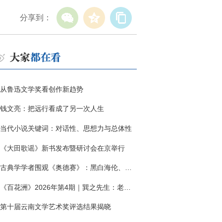
分享到：
从鲁迅文学奖看创作新趋势
钱文亮：把远行看成了另一次人生
当代小说关键词：对话性、思想力与总体性
《大田歌谣》新书发布暨研讨会在京举行
古典学学者围观《奥德赛》：黑白海伦、佩涅罗佩的别针与神秘入侵者
《百花洲》2026年第4期｜巽之先生：老兵朱向前侧记三题
第十届云南文学艺术奖评选结果揭晓