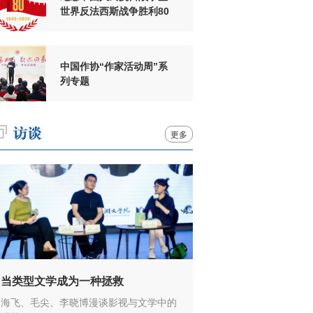
世界反法西斯战争胜利80
周年
中国作协“作家活动周”系
列专题
更多
当类型文学成为一种拯救
海飞、毛尖、李晓博漫谈影视与文学中的