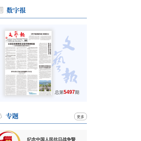
5497
总第
期
更多
纪念中国人民抗日战争暨