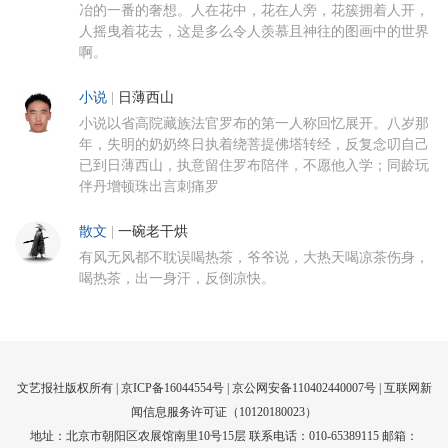
冶的一番的奢想。人在花中，花在人旁，花簇拥着人开，
人摇曳着花去，这是多么令人羡慕且神往的图画中的世界
啊。
小说
|
日薄西山
小说以省高院藏族法官罗布的第一人称回忆展开。八岁那
年，失明的奶奶终日执着绕菩提佛塔转经，反复念叨自己
已到日薄西山，执意留住罗布陪伴，不愿他入学；同龄玩
伴丹增顿珠出言刺痛罗
散文
|
一碗老干烘
有风无风都不耽误喝热茶，爷爷说，大热天喝凉茶伤身，
喝热茶，出一身汗，反倒凉快。
文艺报社版权所有 |
京ICP备16044554号
| 京公网安备110402440007号 |
互联网新
闻信息服务许可证（10120180023）
地址：北京市朝阳区农展馆南里10号15层 联系电话：010-65389115 邮箱：