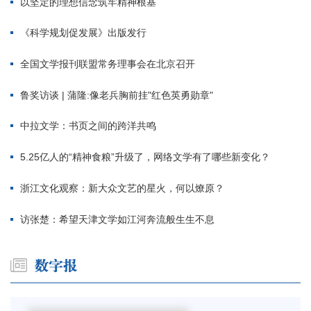
以坚定的理想信念筑牢精神根基
《科学规划促发展》出版发行
全国文学报刊联盟常务理事会在北京召开
鲁奖访谈 | 蒲隆:像老兵胸前挂"红色英勇勋章"
中拉文学：书页之间的跨洋共鸣
5.25亿人的“精神食粮”升级了，网络文学有了哪些新变化？
浙江文化观察：新大众文艺的星火，何以燎原？
访张楚：希望天津文学如江河奔流般生生不息