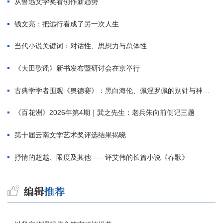
从鲁迅文学奖看创作新趋势
钱文亮：把远行看成了另一次人生
当代小说关键词：对话性、思想力与总体性
《大田歌谣》新书发布暨研讨会在京举行
古典学学者围观《奥德赛》：黑白海伦、佩涅罗佩的别针与神秘入侵者
《百花洲》2026年第4期｜巽之先生：老兵朱向前侧记三题
第十届云南文学艺术奖评选结果揭晓
抒情的超越、限度及其他——评艾伟的长篇小说《春歌》