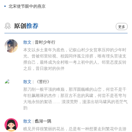
北宋使节眼中的燕京
更多
散文
|
昔时少年行
本文以乡土童年为底色，记叙山村少女贫寒压抑的少年时
光。曾被邻里轻视、校园同伴孤立排挤，唯有埋头苦读支
撑自己，最终成为全村唯一考上初中的人。邻里态度反转
之后，昔日敌对的伙伴
散文
|
《苦行》
那刀削一般平顶的峰巅，那浑圆巍峨的山峦，何尝不是千
年狂飙雕琢的杰作；那亘古不息的风啸，何尝不是苍穹与
大地永恒的絮语…… 漠漠荒野，漫漾出胡马啸风的苍茫气
韵
散文
|
蠡湖一隅
瞧见开得很繁丽的花丛，总是有一种想要走到繁花中去游