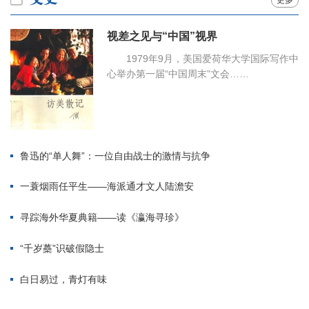
更多
视差之见与“中国”视界
1979年9月，美国爱荷华大学国际写作中
心举办第一届“中国周末”文会……
鲁迅的“单人舞”：一位自由战士的激情与抗争
一蓑烟雨任平生——海派通才文人陆澹安
寻踪海外华夏典籍——读《瀛海寻珍》
“千岁蘽”识破假隐士
白日易过，青灯有味