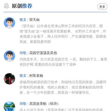
更多
散文
|
望天凼
《望天凼》以作者在梵净山野外工作的经历为背景，围
绕“望天凼”这一秘境展开双重叙事。 在野外工作途中，作
者偶遇少女菊子，两人结伴而行，产生朦胧情愫。因赠表
风波、家庭阻挠等阴
诗歌
|
花园空荡荡及其他
仍然是冬天。目力所及花园空无 一花。翻转的干土，被黑
色防护网 遮覆的部分应该播下了花种
散文
|
村医老杨
老杨用他精湛的医疗技术，和他纯洁无瑕的医德，温暖呵
护着村民的健康。他的人格魅力，他甘愿奉献的高尚情
操，在一个少年的眼里，跟星辰一样璀璨夺目。
诗歌
|
屈原故里帖（组诗）
诗人白河泛舟的《屈原故里帖》以五首环环相扣的诗篇，