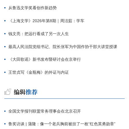
从鲁迅文学奖看创作新趋势
《上海文学》2026年第8期｜周洁茹：学车
钱文亮：把远行看成了另一次人生
最高人民法院党组书记、院长张军为中国作协干部大讲堂授课
《大田歌谣》新书发布暨研讨会在京举行
王世贞写《金瓶梅》的外证与内证
全国文学报刊联盟常务理事会在北京召开
鲁奖访谈 | 蒲隆：像一个老兵胸前被挂了一枚“红色英勇勋章”