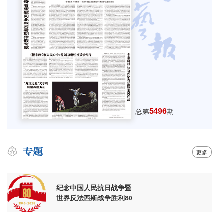
5496
总第
期
更多
纪念中国人民抗日战争暨
世界反法西斯战争胜利80
周年