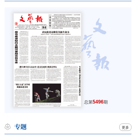
5496
总第
期
更多