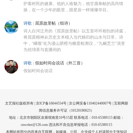
护着村民的健康。他的人格魅力，他甘愿奉献的高尚情
操，在一个少年的眼里，跟星辰一样璀璨夺目。
诗歌
|
屈原故里帖（组诗）
诗人白河泛舟的《屈原故里帖》以五首环环相扣的诗篇，
将屈原精神从历史文本植入当代秭归的山水与日常。诗
中，“橘颂”化为漫山脐橙与糖度检测仪，“九畹芝兰”演变
为丝绵茶与直播间的
诗歌
|
假如时间会说话（外三首）
假如时间会说话
文艺报社版权所有 |
京ICP备16044554号
| 京公网安备110402440007号 |
互联网新
闻信息服务许可证（10120180023）
地址：北京市朝阳区农展馆南里10号15层 联系电话：010-65389115 邮箱：
cnwriter@126.com 违法和不良信息举报电话：010-65389115
本网站有部分内容来自互联网，如媒体、公司、企业或个人对该部分主张知识