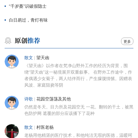
“千岁蘽”识破假隐士
白日易过，青灯有味
更多
散文
|
望天凼
《望天凼》以作者在梵净山野外工作的经历为背景，围
绕“望天凼”这一秘境展开双重叙事。 在野外工作途中，作
者偶遇少女菊子，两人结伴而行，产生朦胧情愫。因赠表
风波、家庭阻挠等阴
诗歌
|
花园空荡荡及其他
仍然是冬天。目力所及花园空无 一花。翻转的干土，被黑
色防护网 遮覆的部分应该播下了花种
散文
|
村医老杨
老杨用他精湛的医疗技术，和他纯洁无瑕的医德，温暖呵