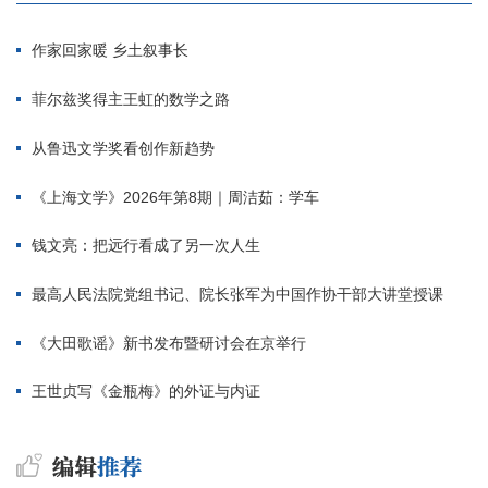
作家回家暖 乡土叙事长
菲尔兹奖得主王虹的数学之路
从鲁迅文学奖看创作新趋势
《上海文学》2026年第8期｜周洁茹：学车
钱文亮：把远行看成了另一次人生
最高人民法院党组书记、院长张军为中国作协干部大讲堂授课
《大田歌谣》新书发布暨研讨会在京举行
王世贞写《金瓶梅》的外证与内证