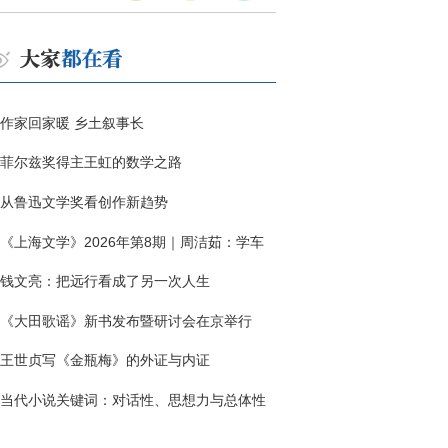
作家回家暖 乡土叙事长
菲尔兹奖得主王虹的数学之路
从鲁迅文学奖看创作新趋势
《上海文学》2026年第8期｜周洁茹：学车
钱文亮：把远行看成了另一次人生
《大田歌谣》新书发布暨研讨会在京举行
王世贞写《金瓶梅》的外证与内证
当代小说关键词：对话性、思想力与总体性