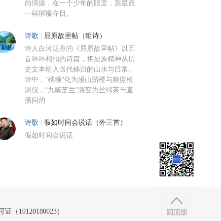
尚情操，在一个少年的眼里，跟星辰
一样璀璨夺目。
诗歌
|
屈原故里帖（组诗）
诗人白河泛舟的《屈原故里帖》以五
首环环相扣的诗篇，将屈原精神从历
史文本植入当代秭归的山水与日常。
诗中，“橘颂”化为漫山脐橙与糖度检
测仪，“九畹芝兰”演变为丝绵茶与直
播间的
诗歌
|
假如时间会说话（外三首）
假如时间会说话
10120180023）