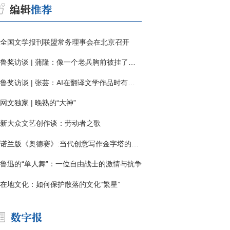
全国文学报刊联盟常务理事会在北京召开
鲁奖访谈 | 蒲隆：像一个老兵胸前被挂了一枚“红色英勇勋章”
鲁奖访谈 | 张芸：AI在翻译文学作品时有明显局限
网文独家 | 晚熟的“大神”
新大众文艺创作谈：劳动者之歌
诺兰版《奥德赛》:当代创意写作金字塔的宏伟与平庸
鲁迅的“单人舞”：一位自由战士的激情与抗争
在地文化：如何保护散落的文化“繁星”