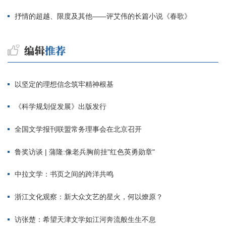
抒情的超越、限度及其他——评艾伟的长篇小说《春歌》
以坚定的理想信念筑牢精神根基
《科学规划促发展》出版发行
全国文学报刊联盟常务理事会在北京召开
鲁奖访谈 | 蒲隆:像老兵胸前挂"红色英勇勋章"
中拉文学：书页之间的跨洋共鸣
浙江文化观察：新大众文艺的星火，何以燎原？
访张楚：希望天津文学如江河奔流般生生不息