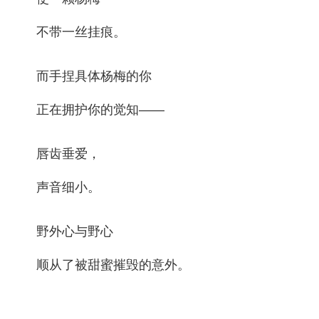
不带一丝挂痕。
而手捏具体杨梅的你
正在拥护你的觉知——
唇齿垂爱，
声音细小。
野外心与野心
顺从了被甜蜜摧毁的意外。