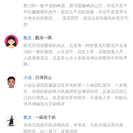
那刀削一般平顶的峰巅，那浑圆巍峨的山峦，何尝不是千
年狂飙雕琢的杰作；那亘古不息的风啸，何尝不是苍穹与
大地永恒的絮语…… 漠漠荒野，漫漾出胡马啸风的苍茫气
韵
散文
|
蠡湖一隅
瞧见开得很繁丽的花丛，总是有一种想要走到繁花中去游
冶的一番的奢想。人在花中，花在人旁，花簇拥着人开，
人摇曳着花去，这是多么令人羡慕且神往的图画中的世界
啊。
小说
|
日薄西山
小说以省高院藏族法官罗布的第一人称回忆展开。八岁那
年，失明的奶奶终日执着绕菩提佛塔转经，反复念叨自己
已到日薄西山，执意留住罗布陪伴，不愿他入学；同龄玩
伴丹增顿珠出言刺痛罗
散文
|
一碗老干烘
有风无风都不耽误喝热茶，爷爷说，大热天喝凉茶伤身，
喝热茶，出一身汗，反倒凉快。