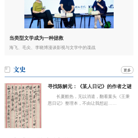
当类型文学成为一种拯救
海飞、毛尖、李晓博漫谈影视与文学中的谍战
更多
寻找陈解元：《某人日记》的作者之谜
长夏酷热，无以消遣，翻看案头《王秉
恩日记》整理本，不由让我想起……