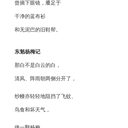
曾摘下眼镜，餍足于
干净的蓝布衫
和无泥巴的旧鞋帮。
东魁杨梅记
那白不是白云的白，
清风、阵雨朝两侧分开了，
纱幔亦轻轻地阻挡了飞蚊、
鸟食和坏天气，
使一颗杨梅