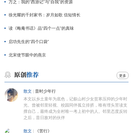
万之：我的“西游记”与“自我”的资源
徐光耀的千封家书：岁月如歌 信短情长
读《晦庵书话》品“四个一点”的真味
启功先生的“四个口袋”
北宋使节眼中的燕京
更多
散文
|
昔时少年行
本文以乡土童年为底色，记叙山村少女贫寒压抑的少年时
光。曾被邻里轻视、校园同伴孤立排挤，唯有埋头苦读支
撑自己，最终成为全村唯一考上初中的人。邻里态度反转
之后，昔日敌对的伙伴
散文
|
《苦行》