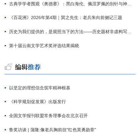
古典学学者围观《奥德赛》：黑白海伦、佩涅罗佩的别针与神秘入侵者
《百花洲》2026年第4期｜巽之先生：老兵朱向前侧记三题
历史为我们提供的，是观照当下的方法——历史题材非虚构写作多人谈
第十届云南文学艺术奖评选结果揭晓
以坚定的理想信念筑牢精神根基
《科学规划促发展》出版发行
全国文学报刊联盟常务理事会在北京召开
鲁奖访谈 | 蒲隆:像老兵胸前挂"红色英勇勋章"