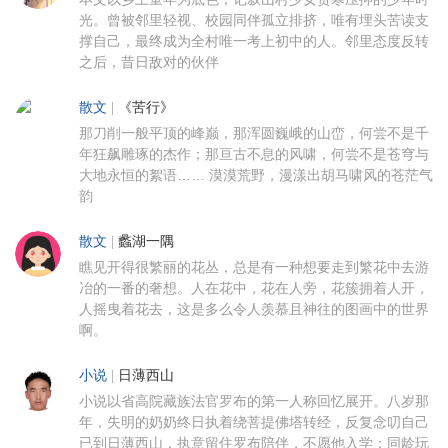
光。曾被邻里轻视、校园同伴孤立排挤，唯有埋头苦读支
撑自己，最终成为全村唯一考上初中的人。邻里态度反转
之后，昔日敌对的伙伴
散文
|
《苦行》
那刀削一般平顶的峰巅，那浑圆巍峨的山峦，何尝不是千
年狂飙雕琢的杰作；那亘古不息的风啸，何尝不是苍穹与
大地永恒的絮语…… 漠漠荒野，漫漾出胡马啸风的苍茫气
韵
散文
|
蠡湖一隅
瞧见开得很繁丽的花丛，总是有一种想要走到繁花中去游
冶的一番的奢想。人在花中，花在人旁，花簇拥着人开，
人摇曳着花去，这是多么令人羡慕且神往的图画中的世界
啊。
小说
|
日薄西山
小说以省高院藏族法官罗布的第一人称回忆展开。八岁那
年，失明的奶奶终日执着绕菩提佛塔转经，反复念叨自己
已到日薄西山，执意留住罗布陪伴，不愿他入学；同龄玩