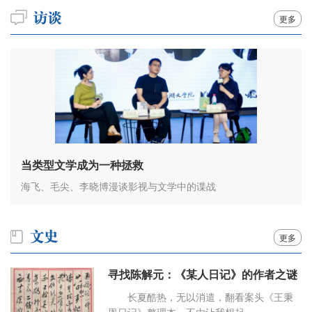
更多
当类型文学成为一种拯救
海飞、毛尖、李晓博漫谈影视与文学中的谍战
更多
寻找陈解元：《某人日记》的作者之谜
长夏酷热，无以消遣，翻看案头《王秉